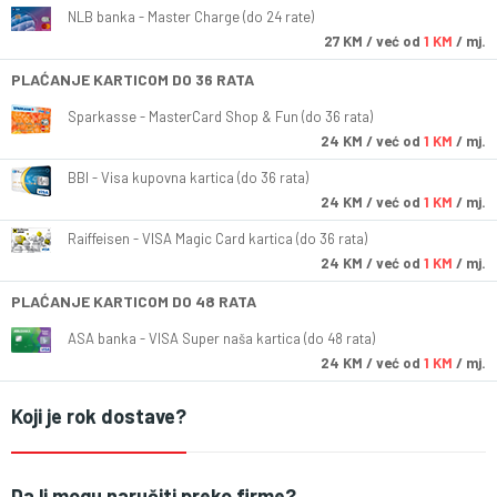
NLB banka - Master Charge (do 24 rate)
27
KM
/ već od
1 KM
/ mj.
PLAĆANJE KARTICOM DO 36 RATA
Sparkasse - MasterCard Shop & Fun (do 36 rata)
24
KM
/ već od
1 KM
/ mj.
BBI - Visa kupovna kartica (do 36 rata)
24
KM
/ već od
1 KM
/ mj.
Raiffeisen - VISA Magic Card kartica (do 36 rata)
24
KM
/ već od
1 KM
/ mj.
PLAĆANJE KARTICOM DO 48 RATA
ASA banka - VISA Super naša kartica (do 48 rata)
24
KM
/ već od
1 KM
/ mj.
Koji je rok dostave?
Da li mogu naručiti preko firme?