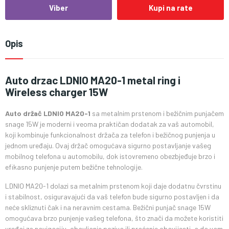
Viber
Kupi na rate
Opis
Auto drzac LDNIO MA20-1 metal ring i
Wireless charger 15W
Auto držač LDNIO MA20-1
sa metalnim prstenom i bežičnim punjačem
snage 15W je moderni i veoma praktičan dodatak za vaš automobil,
koji kombinuje funkcionalnost držača za telefon i bežičnog punjenja u
jednom uređaju. Ovaj držač omogućava sigurno postavljanje vašeg
mobilnog telefona u automobilu, dok istovremeno obezbjeđuje brzo i
efikasno punjenje putem bežične tehnologije.
LDNIO MA20-1 dolazi sa metalnim prstenom koji daje dodatnu čvrstinu
i stabilnost, osiguravajući da vaš telefon bude sigurno postavljen i da
neće skliznuti čak i na neravnim cestama. Bežični punjač snage 15W
omogućava brzo punjenje vašeg telefona, što znači da možete koristiti
uređaj za navigaciju, obavljanje poziva ili praćenje obavijesti, a da vam