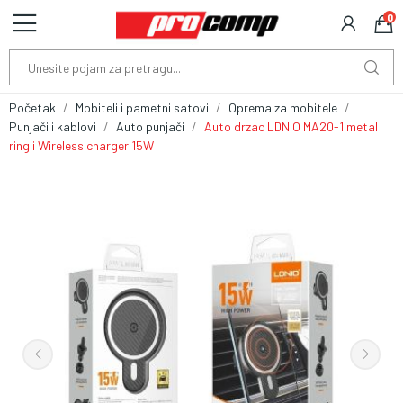
0
Početak
Mobiteli i pametni satovi
Oprema za mobitele
Punjači i kablovi
Auto punjači
Auto drzac LDNIO MA20-1 metal
ring i Wireless charger 15W