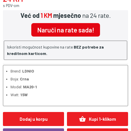
s PDV-om
Već od
1 KM
mjesečno
na 24 rate.
Naruči na rate sada!
Iskoristi mogućnost kupovine na rate
BEZ potrebe za
kreditnom karticom.
Brend:
LDNIO
Boja:
Crna
Model:
MA20-1
Watt:
15W
shopping_basket
Dodaj u korpu
Kupi 1-klikom