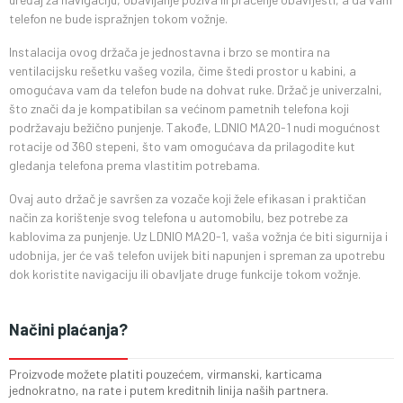
telefon ne bude ispražnjen tokom vožnje.
Instalacija ovog držača je jednostavna i brzo se montira na
ventilacijsku rešetku vašeg vozila, čime štedi prostor u kabini, a
omogućava vam da telefon bude na dohvat ruke. Držač je univerzalni,
što znači da je kompatibilan sa većinom pametnih telefona koji
podržavaju bežično punjenje. Takođe, LDNIO MA20-1 nudi mogućnost
rotacije od 360 stepeni, što vam omogućava da prilagodite kut
gledanja telefona prema vlastitim potrebama.
Ovaj auto držač je savršen za vozače koji žele efikasan i praktičan
način za korištenje svog telefona u automobilu, bez potrebe za
kablovima za punjenje. Uz LDNIO MA20-1, vaša vožnja će biti sigurnija i
udobnija, jer će vaš telefon uvijek biti napunjen i spreman za upotrebu
dok koristite navigaciju ili obavljate druge funkcije tokom vožnje.
Načini plaćanja?
Proizvode možete platiti pouzećem, virmanski, karticama
jednokratno, na rate i putem kreditnih linija naših partnera.