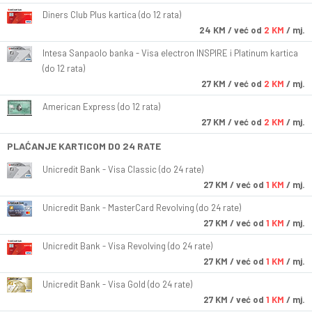
Diners Club Plus kartica (do 12 rata)
24
KM
/ već od
2 KM
/ mj.
Intesa Sanpaolo banka - Visa electron INSPIRE i Platinum kartica
(do 12 rata)
27
KM
/ već od
2 KM
/ mj.
American Express (do 12 rata)
27
KM
/ već od
2 KM
/ mj.
PLAĆANJE KARTICOM DO 24 RATE
Unicredit Bank - Visa Classic (do 24 rate)
27
KM
/ već od
1 KM
/ mj.
Unicredit Bank - MasterCard Revolving (do 24 rate)
27
KM
/ već od
1 KM
/ mj.
Unicredit Bank - Visa Revolving (do 24 rate)
27
KM
/ već od
1 KM
/ mj.
Unicredit Bank - Visa Gold (do 24 rate)
27
KM
/ već od
1 KM
/ mj.