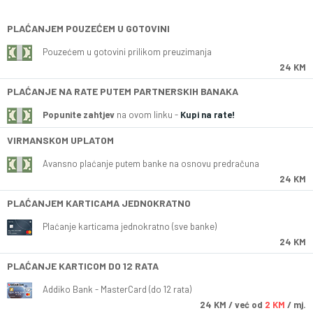
PLAĆANJEM POUZEĆEM U GOTOVINI
Pouzećem u gotovini prilikom preuzimanja
24 KM
PLAĆANJE NA RATE PUTEM PARTNERSKIH BANAKA
Popunite zahtjev
na ovom linku -
Kupi na rate!
VIRMANSKOM UPLATOM
Avansno plaćanje putem banke na osnovu predračuna
24 KM
PLAĆANJEM KARTICAMA JEDNOKRATNO
Plaćanje karticama jednokratno (sve banke)
24 KM
PLAĆANJE KARTICOM DO 12 RATA
Addiko Bank - MasterCard (do 12 rata)
24
KM
/ već od
2 KM
/ mj.