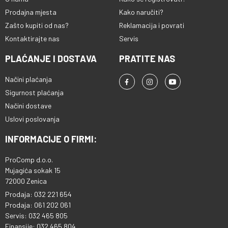
Prodajna mjesta
Kako naručiti?
Zašto kupiti od nas?
Reklamacija i povrati
Kontaktirajte nas
Servis
PLAĆANJE I DOSTAVA
PRATITE NAS
Načini plaćanja
Sigurnost plaćanja
Načini dostave
Uslovi poslovanja
INFORMACIJE O FIRMI:
ProComp d.o.o.
Mujagića sokak 15
72000 Zenica
Prodaja: 032 221 654
Prodaja: 061 202 061
Servis: 032 465 805
Finansije: 032 465 804