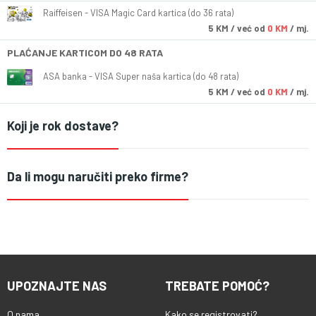
Raiffeisen - VISA Magic Card kartica (do 36 rata)
5
KM
/ već od
0 KM
/ mj.
PLAĆANJE KARTICOM DO 48 RATA
ASA banka - VISA Super naša kartica (do 48 rata)
5
KM
/ već od
0 KM
/ mj.
Koji je rok dostave?
Da li mogu naručiti preko firme?
UPOZNAJTE NAS
TREBATE POMOĆ?
O nama
Kako se registrovati?