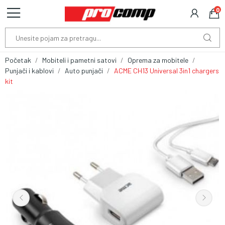
0
Početak
Mobiteli i pametni satovi
Oprema za mobitele
Punjači i kablovi
Auto punjači
ACME CH13 Universal 3in1 chargers
kit