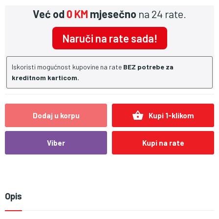
Već od
0 KM
mjesečno
na 24 rate.
Naruči na rate sada!
Iskoristi mogućnost kupovine na rate
BEZ potrebe za
kreditnom karticom.
shopping_basket
Dodaj u korpu
Kupi 1-klikom
Viber
Kupi na rate
Opis