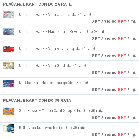
PLAĆANJE KARTICOM DO 24 RATE
Unicredit Bank - Visa Classic (do 24 rate)
6
KM
/ već od
0 KM
/ mj.
Unicredit Bank - MasterCard Revolving (do 24 rate)
6
KM
/ već od
0 KM
/ mj.
Unicredit Bank - Visa Revolving (do 24 rate)
6
KM
/ već od
0 KM
/ mj.
Unicredit Bank - Visa Gold (do 24 rate)
6
KM
/ već od
0 KM
/ mj.
NLB banka - Master Charge (do 24 rate)
6
KM
/ već od
0 KM
/ mj.
PLAĆANJE KARTICOM DO 36 RATA
Sparkasse - MasterCard Shop & Fun (do 36 rata)
5
KM
/ već od
0 KM
/ mj.
BBI - Visa kupovna kartica (do 36 rata)
5
KM
/ već od
0 KM
/ mj.