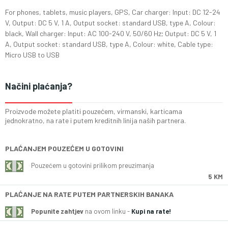
For phones, tablets, music players, GPS, Car charger: Input: DC 12-24
V, Output: DC 5 V, 1 A, Output socket: standard USB, type A, Colour:
black, Wall charger: Input: AC 100-240 V, 50/60 Hz; Output: DC 5 V, 1
A, Output socket: standard USB, type A, Colour: white, Cable type:
Micro USB to USB
Načini plaćanja?
Proizvode možete platiti pouzećem, virmanski, karticama
jednokratno, na rate i putem kreditnih linija naših partnera.
PLAĆANJEM POUZEĆEM U GOTOVINI
Pouzećem u gotovini prilikom preuzimanja
5 KM
PLAĆANJE NA RATE PUTEM PARTNERSKIH BANAKA
Popunite zahtjev
na ovom linku -
Kupi na rate!