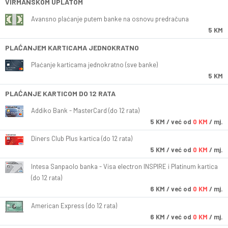
VIRMANSKOM UPLATOM
Avansno plaćanje putem banke na osnovu predračuna
5 KM
PLAĆANJEM KARTICAMA JEDNOKRATNO
Plaćanje karticama jednokratno (sve banke)
5 KM
PLAĆANJE KARTICOM DO 12 RATA
Addiko Bank - MasterCard (do 12 rata)
5
KM
/ već od
0 KM
/ mj.
Diners Club Plus kartica (do 12 rata)
5
KM
/ već od
0 KM
/ mj.
Intesa Sanpaolo banka - Visa electron INSPIRE i Platinum kartica
(do 12 rata)
6
KM
/ već od
0 KM
/ mj.
American Express (do 12 rata)
6
KM
/ već od
0 KM
/ mj.