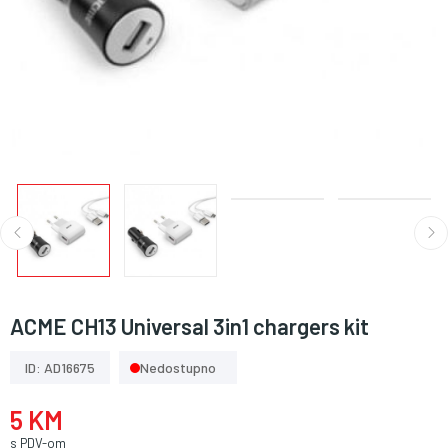
ACME CH13 Universal 3in1 chargers kit
ID: AD16675
Nedostupno
5 KM
s PDV-om