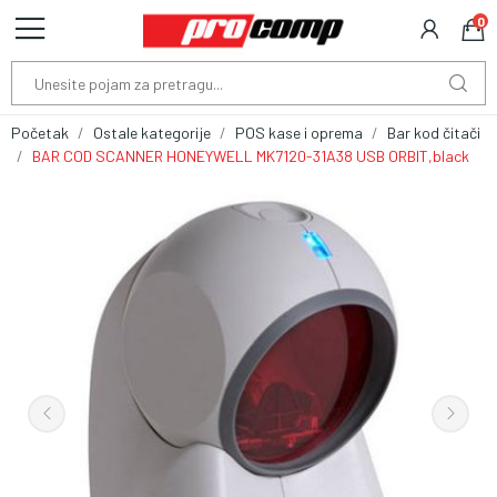
0
Početak
Ostale kategorije
POS kase i oprema
Bar kod čitači
BAR COD SCANNER HONEYWELL MK7120-31A38 USB ORBIT,black