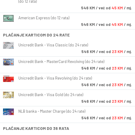
(do 12 rata)
546
KM
/ već od
45 KM
/ mj.
American Express (do 12 rata)
546
KM
/ već od
45 KM
/ mj.
PLAĆANJE KARTICOM DO 24 RATE
Unicredit Bank - Visa Classic (do 24 rate)
546
KM
/ već od
23 KM
/ mj.
Unicredit Bank - MasterCard Revolving (do 24 rate)
546
KM
/ već od
23 KM
/ mj.
Unicredit Bank - Visa Revolving (do 24 rate)
546
KM
/ već od
23 KM
/ mj.
Unicredit Bank - Visa Gold (do 24 rate)
546
KM
/ već od
23 KM
/ mj.
NLB banka - Master Charge (do 24 rate)
546
KM
/ već od
23 KM
/ mj.
PLAĆANJE KARTICOM DO 36 RATA