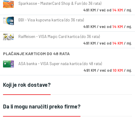
Sparkasse - MasterCard Shop & Fun (do 36 rata)
491
KM
/ već od
14 KM
/ mj.
BBI - Visa kupovna kartica (do 36 rata)
491
KM
/ već od
14 KM
/ mj.
Raiffeisen - VISA Magic Card kartica (do 36 rata)
491
KM
/ već od
14 KM
/ mj.
PLAĆANJE KARTICOM DO 48 RATA
ASA banka - VISA Super naša kartica (do 48 rata)
491
KM
/ već od
10 KM
/ mj.
Koji je rok dostave?
Da li mogu naručiti preko firme?