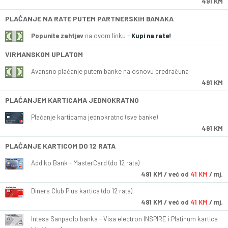
491 KM
PLAĆANJE NA RATE PUTEM PARTNERSKIH BANAKA
Popunite zahtjev
na ovom linku -
Kupi na rate!
VIRMANSKOM UPLATOM
Avansno plaćanje putem banke na osnovu predračuna
491 KM
PLAĆANJEM KARTICAMA JEDNOKRATNO
Plaćanje karticama jednokratno (sve banke)
491 KM
PLAĆANJE KARTICOM DO 12 RATA
Addiko Bank - MasterCard (do 12 rata)
491
KM
/ već od
41 KM
/ mj.
Diners Club Plus kartica (do 12 rata)
491
KM
/ već od
41 KM
/ mj.
Intesa Sanpaolo banka - Visa electron INSPIRE i Platinum kartica