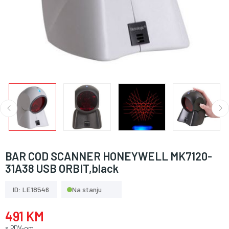
BAR COD SCANNER HONEYWELL MK7120-
31A38 USB ORBIT,black
ID: LE18546
Na stanju
491 KM
s PDV-om