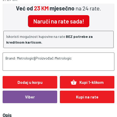
Već od
23 KM
mjesečno
na 24 rate.
Naruči na rate sada!
Iskoristi mogućnost kupovine na rate
BEZ potrebe za
kreditnom karticom.
Brand: Metrologic§Proizvođač:Metrologic
shopping_basket
Dodaj u korpu
Kupi 1-klikom
Viber
Kupi na rate
Opis