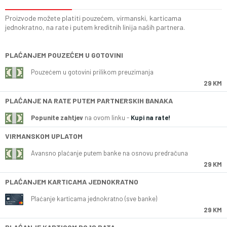
Proizvode možete platiti pouzećem, virmanski, karticama
jednokratno, na rate i putem kreditnih linija naših partnera.
PLAĆANJEM POUZEĆEM U GOTOVINI
Pouzećem u gotovini prilikom preuzimanja
29 KM
PLAĆANJE NA RATE PUTEM PARTNERSKIH BANAKA
Popunite zahtjev
na ovom linku -
Kupi na rate!
VIRMANSKOM UPLATOM
Avansno plaćanje putem banke na osnovu predračuna
29 KM
PLAĆANJEM KARTICAMA JEDNOKRATNO
Plaćanje karticama jednokratno (sve banke)
29 KM