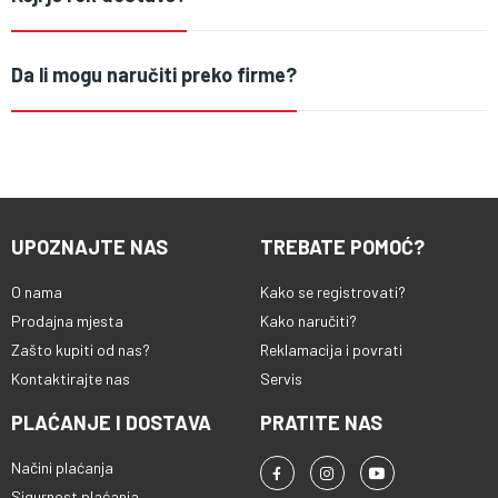
Da li mogu naručiti preko firme?
UPOZNAJTE NAS
TREBATE POMOĆ?
O nama
Kako se registrovati?
Prodajna mjesta
Kako naručiti?
Zašto kupiti od nas?
Reklamacija i povrati
Kontaktirajte nas
Servis
PLAĆANJE I DOSTAVA
PRATITE NAS
Načini plaćanja
Sigurnost plaćanja