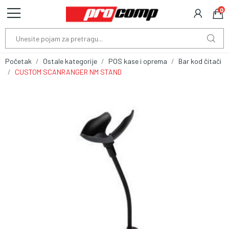
0
Početak
Ostale kategorije
POS kase i oprema
Bar kod čitači
CUSTOM SCANRANGER NM STAND