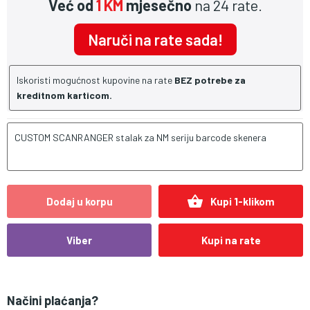
Već od
1 KM
mjesečno
na 24 rate.
Naruči na rate sada!
Iskoristi mogućnost kupovine na rate
BEZ potrebe za
kreditnom karticom.
CUSTOM SCANRANGER stalak za NM seriju barcode skenera
shopping_basket
Dodaj u korpu
Kupi 1-klikom
Viber
Kupi na rate
Načini plaćanja?