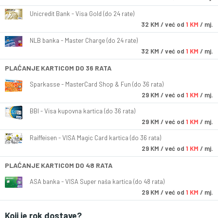
Unicredit Bank - Visa Gold (do 24 rate)
32
KM
/ već od
1 KM
/ mj.
NLB banka - Master Charge (do 24 rate)
32
KM
/ već od
1 KM
/ mj.
PLAĆANJE KARTICOM DO 36 RATA
Sparkasse - MasterCard Shop & Fun (do 36 rata)
29
KM
/ već od
1 KM
/ mj.
BBI - Visa kupovna kartica (do 36 rata)
29
KM
/ već od
1 KM
/ mj.
Raiffeisen - VISA Magic Card kartica (do 36 rata)
29
KM
/ već od
1 KM
/ mj.
PLAĆANJE KARTICOM DO 48 RATA
ASA banka - VISA Super naša kartica (do 48 rata)
29
KM
/ već od
1 KM
/ mj.
Koji je rok dostave?