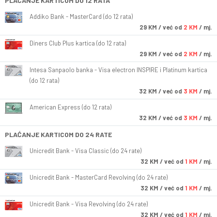
PLAĆANJE KARTICOM DO 12 RATA
Addiko Bank - MasterCard (do 12 rata)
29
KM
/ već od
2 KM
/ mj.
Diners Club Plus kartica (do 12 rata)
29
KM
/ već od
2 KM
/ mj.
Intesa Sanpaolo banka - Visa electron INSPIRE i Platinum kartica
(do 12 rata)
32
KM
/ već od
3 KM
/ mj.
American Express (do 12 rata)
32
KM
/ već od
3 KM
/ mj.
PLAĆANJE KARTICOM DO 24 RATE
Unicredit Bank - Visa Classic (do 24 rate)
32
KM
/ već od
1 KM
/ mj.
Unicredit Bank - MasterCard Revolving (do 24 rate)
32
KM
/ već od
1 KM
/ mj.
Unicredit Bank - Visa Revolving (do 24 rate)
32
KM
/ već od
1 KM
/ mj.