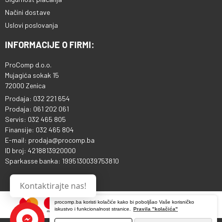
Načini dostave
Uslovi poslovanja
INFORMACIJE O FIRMI:
ProComp d.o.o.
Mujagića sokak 15
72000 Zenica
Prodaja: 032 221 654
Prodaja: 061 202 061
Servis: 032 465 805
Finansije: 032 465 804
E-mail: prodaja@procomp.ba
ID broj: 4218813920000
Sparkasse banka: 1995130039753810
Kontaktirajte nas!
procomp.ba koristi kolačiće kako bi poboljšao Vaše korisničko
iskustvo i funkcionalnost stranice.
Pravila "kolačića"