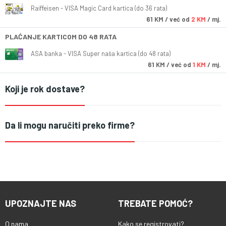
Raiffeisen - VISA Magic Card kartica (do 36 rata)
61
KM
/ već od
2 KM
/ mj.
PLAĆANJE KARTICOM DO 48 RATA
ASA banka - VISA Super naša kartica (do 48 rata)
61
KM
/ već od
1 KM
/ mj.
Koji je rok dostave?
Da li mogu naručiti preko firme?
UPOZNAJTE NAS
TREBATE POMOĆ?
O nama
Kako se registrovati?