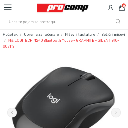
0
Početak
Oprema za računare
Miševi i tastature
Bežični miševi
Miš LOGITECH M240 Bluetooth Mouse - GRAPHITE - SILENT 910-
007119