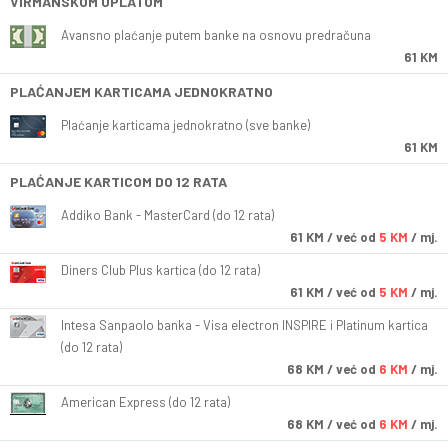
VIRMANSKOM UPLATOM
Avansno plaćanje putem banke na osnovu predračuna
61 KM
PLAĆANJEM KARTICAMA JEDNOKRATNO
Plaćanje karticama jednokratno (sve banke)
61 KM
PLAĆANJE KARTICOM DO 12 RATA
Addiko Bank - MasterCard (do 12 rata)
61
KM
/ već od
5 KM
/ mj.
Diners Club Plus kartica (do 12 rata)
61
KM
/ već od
5 KM
/ mj.
Intesa Sanpaolo banka - Visa electron INSPIRE i Platinum kartica
(do 12 rata)
68
KM
/ već od
6 KM
/ mj.
American Express (do 12 rata)
68
KM
/ već od
6 KM
/ mj.