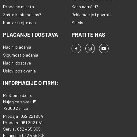
Prodajna mjesta
Kako naručiti?
Zašto kupiti od nas?
Reklamacija i povrati
Kontaktirajte nas
Servis
PLAĆANJE I DOSTAVA
PRATITE NAS
Načini plaćanja
Sigurnost plaćanja
Načini dostave
Uslovi poslovanja
INFORMACIJE O FIRMI:
ProComp d.o.o.
Mujagića sokak 15
72000 Zenica
Prodaja: 032 221 654
Prodaja: 061 202 061
Servis: 032 465 805
Finansije: 032 465 804