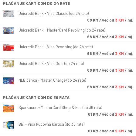
PLAĆANJE KARTICOM DO 24 RATE
Unicredit Bank - Visa Classic (do 24 rate)
68
KM
/ već od
3 KM
/ mj.
Unicredit Bank - MasterCard Revolving (do 24 rate)
68
KM
/ već od
3 KM
/ mj.
Unicredit Bank - Visa Revolving (do 24 rate)
68
KM
/ već od
3 KM
/ mj.
Unicredit Bank - Visa Gold (do 24 rate)
68
KM
/ već od
3 KM
/ mj.
NLB banka - Master Charge (do 24 rate)
68
KM
/ već od
3 KM
/ mj.
PLAĆANJE KARTICOM DO 36 RATA
Sparkasse - MasterCard Shop & Fun (do 36 rata)
61
KM
/ već od
2 KM
/ mj.
BBI - Visa kupovna kartica (do 36 rata)
61
KM
/ već od
2 KM
/ mj.