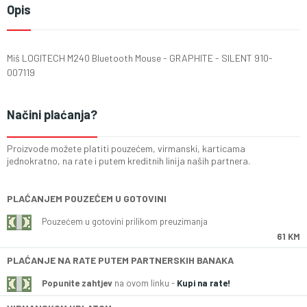
Opis
Miš LOGITECH M240 Bluetooth Mouse - GRAPHITE - SILENT 910-
007119
Načini plaćanja?
Proizvode možete platiti pouzećem, virmanski, karticama
jednokratno, na rate i putem kreditnih linija naših partnera.
PLAĆANJEM POUZEĆEM U GOTOVINI
Pouzećem u gotovini prilikom preuzimanja
61 KM
PLAĆANJE NA RATE PUTEM PARTNERSKIH BANAKA
Popunite zahtjev
na ovom linku -
Kupi na rate!