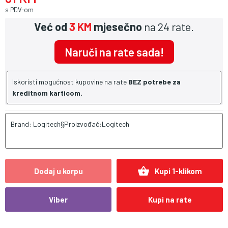
s PDV-om
Već od
3 KM
mjesečno
na 24 rate.
Naruči na rate sada!
Iskoristi mogućnost kupovine na rate
BEZ potrebe za
kreditnom karticom.
Brand: Logitech§Proizvođač:Logitech
shopping_basket
Dodaj u korpu
Kupi 1-klikom
Viber
Kupi na rate