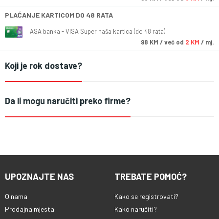
PLAĆANJE KARTICOM DO 48 RATA
ASA banka - VISA Super naša kartica (do 48 rata)
98
KM
/ već od
2 KM
/ mj.
Koji je rok dostave?
Da li mogu naručiti preko firme?
UPOZNAJTE NAS
TREBATE POMOĆ?
O nama
Kako se registrovati?
Prodajna mjesta
Kako naručiti?