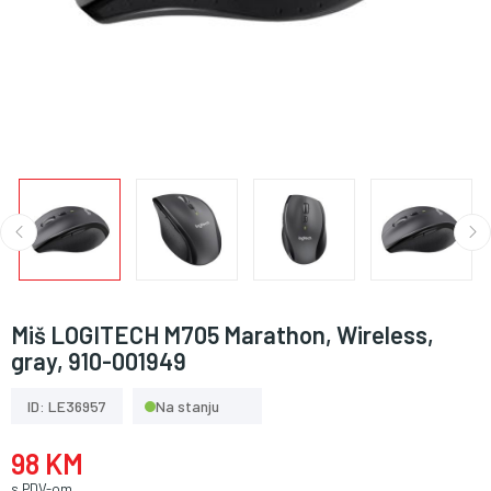
Miš LOGITECH M705 Marathon, Wireless,
gray, 910-001949
ID: LE36957
Na stanju
98 KM
s PDV-om