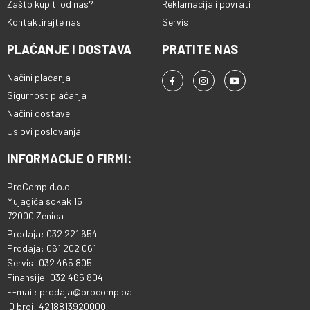
Zašto kupiti od nas?
Reklamacija i povrati
Kontaktirajte nas
Servis
PLAĆANJE I DOSTAVA
PRATITE NAS
Načini plaćanja
Sigurnost plaćanja
Načini dostave
Uslovi poslovanja
INFORMACIJE O FIRMI:
ProComp d.o.o.
Mujagića sokak 15
72000 Zenica
Prodaja: 032 221 654
Prodaja: 061 202 061
Servis: 032 465 805
Finansije: 032 465 804
E-mail: prodaja@procomp.ba
ID broj: 4218813920000