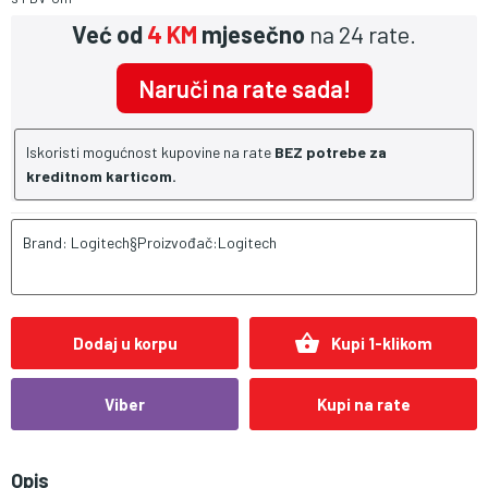
Već od
4 KM
mjesečno
na 24 rate.
Naruči na rate sada!
Iskoristi mogućnost kupovine na rate
BEZ potrebe za
kreditnom karticom.
Brand: Logitech§Proizvođač:Logitech
shopping_basket
Dodaj u korpu
Kupi 1-klikom
Viber
Kupi na rate
Opis