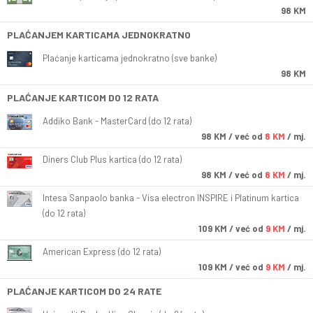
98 KM
PLAĆANJEM KARTICAMA JEDNOKRATNO
Plaćanje karticama jednokratno (sve banke)
98 KM
PLAĆANJE KARTICOM DO 12 RATA
Addiko Bank - MasterCard (do 12 rata)
98
KM
/ već od
8 KM
/ mj.
Diners Club Plus kartica (do 12 rata)
98
KM
/ već od
8 KM
/ mj.
Intesa Sanpaolo banka - Visa electron INSPIRE i Platinum kartica
(do 12 rata)
109
KM
/ već od
9 KM
/ mj.
American Express (do 12 rata)
109
KM
/ već od
9 KM
/ mj.
PLAĆANJE KARTICOM DO 24 RATE