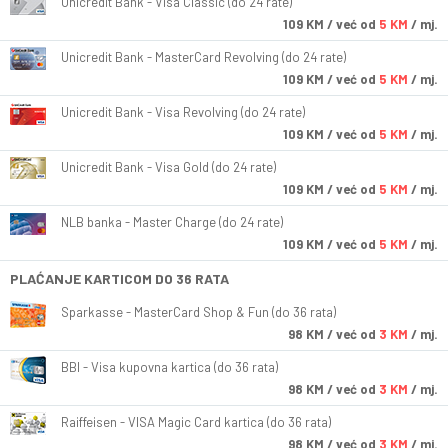
Unicredit Bank - Visa Classic (do 24 rate)
109
KM
/ već od
5 KM
/ mj.
Unicredit Bank - MasterCard Revolving (do 24 rate)
109
KM
/ već od
5 KM
/ mj.
Unicredit Bank - Visa Revolving (do 24 rate)
109
KM
/ već od
5 KM
/ mj.
Unicredit Bank - Visa Gold (do 24 rate)
109
KM
/ već od
5 KM
/ mj.
NLB banka - Master Charge (do 24 rate)
109
KM
/ već od
5 KM
/ mj.
PLAĆANJE KARTICOM DO 36 RATA
Sparkasse - MasterCard Shop & Fun (do 36 rata)
98
KM
/ već od
3 KM
/ mj.
BBI - Visa kupovna kartica (do 36 rata)
98
KM
/ već od
3 KM
/ mj.
Raiffeisen - VISA Magic Card kartica (do 36 rata)
98
KM
/ već od
3 KM
/ mj.