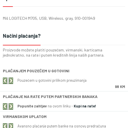
Miš LOGITECH M705, USB, Wireless, gray, 910-001949
Načini plaćanja?
Proizvode možete platiti pouzećem, virmanski, karticama
jednokratno, na rate i putem kreditnih linija naših partnera.
PLAĆANJEM POUZEĆEM U GOTOVINI
Pouzećem u gotovini prilikom preuzimanja
98 KM
PLAĆANJE NA RATE PUTEM PARTNERSKIH BANAKA
Popunite zahtjev
na ovom linku -
Kupi na rate!
VIRMANSKOM UPLATOM
Avansno plaćanje putem banke na osnovu predračuna