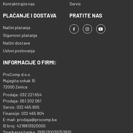
Kontaktirajte nas
Servis
PLAĆANJE I DOSTAVA
PRATITE NAS
Načini plaćanja
Sigurnost plaćanja
Načini dostave
Uslovi poslovanja
INFORMACIJE O FIRMI:
ProComp d.o.o.
Mujagića sokak 15
72000 Zenica
Prodaja: 032 221 654
Prodaja: 061 202 061
Servis: 032 465 805
Finansije: 032 465 804
E-mail: prodaja@procomp.ba
ID broj: 4218813920000
Sparkasse banka: 1995130039753810