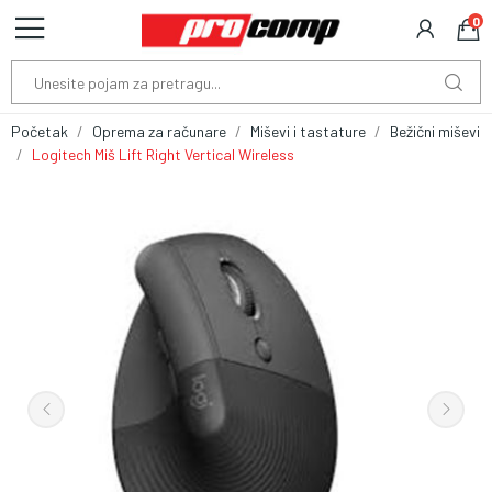
0
Početak
Oprema za računare
Miševi i tastature
Bežični miševi
Logitech Miš Lift Right Vertical Wireless