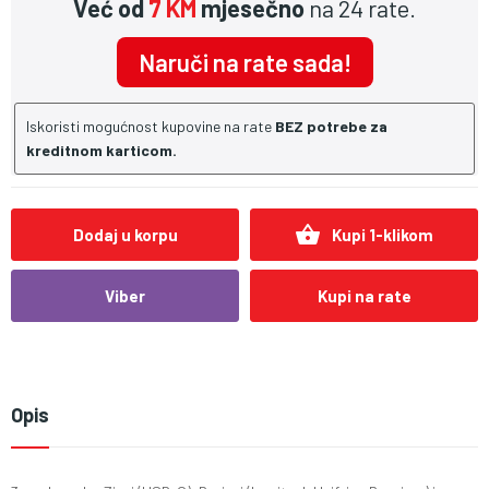
Već od
7 KM
mjesečno
na 24 rate.
Naruči na rate sada!
Iskoristi mogućnost kupovine na rate
BEZ potrebe za
kreditnom karticom.
shopping_basket
Dodaj u korpu
Kupi 1-klikom
Viber
Kupi na rate
Opis