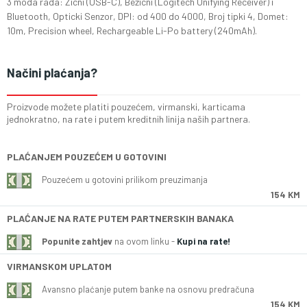
3 moda rada: Zicni (USB-C), Bezicni (Logitech Unifying Receiver) i
Bluetooth, Opticki Senzor, DPI: od 400 do 4000, Broj tipki 4, Domet:
10m, Precision wheel, Rechargeable Li-Po battery (240mAh).
Načini plaćanja?
Proizvode možete platiti pouzećem, virmanski, karticama
jednokratno, na rate i putem kreditnih linija naših partnera.
PLAĆANJEM POUZEĆEM U GOTOVINI
Pouzećem u gotovini prilikom preuzimanja
154 KM
PLAĆANJE NA RATE PUTEM PARTNERSKIH BANAKA
Popunite zahtjev
na ovom linku -
Kupi na rate!
VIRMANSKOM UPLATOM
Avansno plaćanje putem banke na osnovu predračuna
154 KM