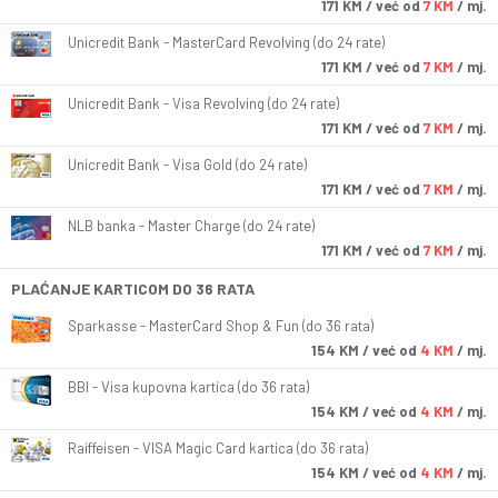
171
KM
/ već od
7 KM
/ mj.
Unicredit Bank - MasterCard Revolving (do 24 rate)
171
KM
/ već od
7 KM
/ mj.
Unicredit Bank - Visa Revolving (do 24 rate)
171
KM
/ već od
7 KM
/ mj.
Unicredit Bank - Visa Gold (do 24 rate)
171
KM
/ već od
7 KM
/ mj.
NLB banka - Master Charge (do 24 rate)
171
KM
/ već od
7 KM
/ mj.
PLAĆANJE KARTICOM DO 36 RATA
Sparkasse - MasterCard Shop & Fun (do 36 rata)
154
KM
/ već od
4 KM
/ mj.
BBI - Visa kupovna kartica (do 36 rata)
154
KM
/ već od
4 KM
/ mj.
Raiffeisen - VISA Magic Card kartica (do 36 rata)
154
KM
/ već od
4 KM
/ mj.