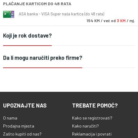
PLAĆANJE KARTICOM DO 48 RATA
ASA banka - VISA Super naša kartica (do 48 rata)
154
KM
/ već od
3 KM
/ mj.
Koji je rok dostave?
Da li mogu naručiti preko firme?
UPOZNAJTE NAS
TREBATE POMOĆ?
O nama
Kako se registrovati?
Prodajna mjesta
Kako naručiti?
Zašto kupiti od nas?
Reklamacija i povrati