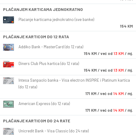
PLAĆANJEM KARTICAMA JEDNOKRATNO
Plaćanje karticama jednokratno (sve banke)
154 KM
PLAĆANJE KARTICOM DO 12 RATA
Addiko Bank - MasterCard (do 12 rata)
154
KM
/ već od
13 KM
/ mj.
Diners Club Plus kartica (do 12 rata)
154
KM
/ već od
13 KM
/ mj.
Intesa Sanpaolo banka - Visa electron INSPIRE i Platinum kartica
(do 12 rata)
171
KM
/ već od
14 KM
/ mj.
American Express (do 12 rata)
171
KM
/ već od
14 KM
/ mj.
PLAĆANJE KARTICOM DO 24 RATE
Unicredit Bank - Visa Classic (do 24 rate)