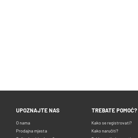
UPOZNAJTE NAS
TREBATE POMOĆ?
O nama
Kako se registrovati?
Prodajna mjesta
Kako naručiti?