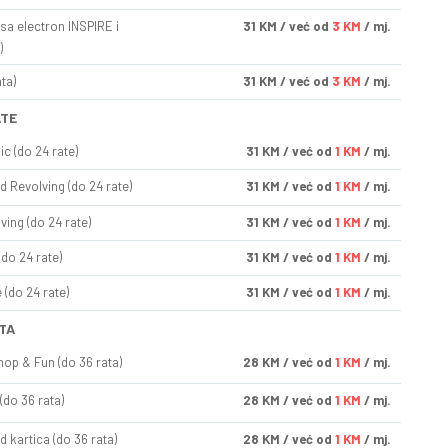
sa electron INSPIRE i
31
KM
/ već od
3 KM
/ mj.
)
ta)
31
KM
/ već od
3 KM
/ mj.
ATE
ic (do 24 rate)
31
KM
/ već od
1 KM
/ mj.
d Revolving (do 24 rate)
31
KM
/ već od
1 KM
/ mj.
ving (do 24 rate)
31
KM
/ već od
1 KM
/ mj.
(do 24 rate)
31
KM
/ već od
1 KM
/ mj.
(do 24 rate)
31
KM
/ već od
1 KM
/ mj.
TA
op & Fun (do 36 rata)
28
KM
/ već od
1 KM
/ mj.
(do 36 rata)
28
KM
/ već od
1 KM
/ mj.
d kartica (do 36 rata)
28
KM
/ već od
1 KM
/ mj.