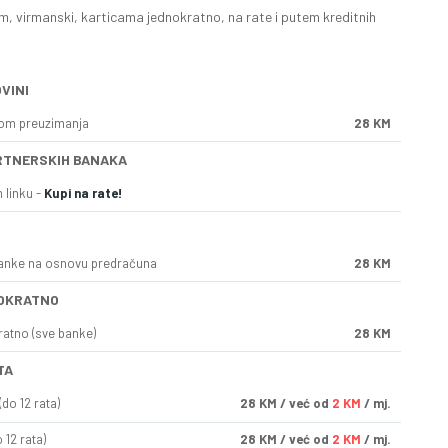
, virmanski, karticama jednokratno, na rate i putem kreditnih
VINI
kom preuzimanja
28 KM
RTNERSKIH BANAKA
 linku -
Kupi na rate!
anke na osnovu predračuna
28 KM
OKRATNO
ratno (sve banke)
28 KM
TA
do 12 rata)
28
KM
/ već od
2 KM
/ mj.
 12 rata)
28
KM
/ već od
2 KM
/ mj.