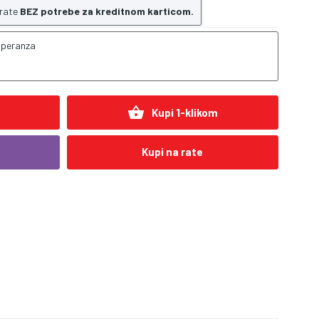
 rate
BEZ potrebe za kreditnom karticom.
speranza
shopping_basket
Kupi 1-klikom
Kupi na rate