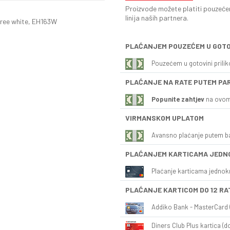
Proizvode možete platiti pouzećem
linija naših partnera.
ree white, EH163W
PLAĆANJEM POUZEĆEM U GOTO
Pouzećem u gotovini prili
PLAĆANJE NA RATE PUTEM PA
Popunite zahtjev
na ovom
VIRMANSKOM UPLATOM
Avansno plaćanje putem b
PLAĆANJEM KARTICAMA JEDN
Plaćanje karticama jednok
PLAĆANJE KARTICOM DO 12 RA
Addiko Bank - MasterCard (
Diners Club Plus kartica (do