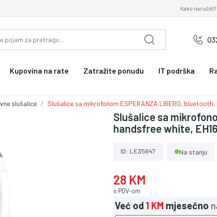
Kako naručiti?
03
Kupovina na rate
Zatražite ponudu
IT podrška
R
vne slušalice
Slušalice sa mikrofonom ESPERANZA LIBERO, bluetooth,
Slušalice sa mikrofo
handsfree white, EH1
ID: LE35647
Na stanju
28 KM
s PDV-om
Već od
1 KM
mjesečno
n