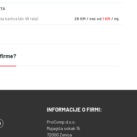
ATA
a kartica (do 48 rata)
28
KM
/ već od
1 KM
/ mj.
 firme?
INFORMACIJE O FIRMI:
ProComp d.o.o.
Mujagića sokak 15
72000 Zenica