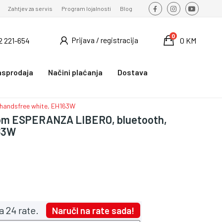
Zahtjev za servis
Program lojalnosti
Blog
0
Prijava / registracija
2 221-654
0 KM
asprodaja
Načini plaćanja
Dostava
 handsfree white, EH163W
nom ESPERANZA LIBERO, bluetooth,
63W
a 24 rate.
Naruči na rate sada!