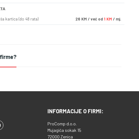
ATA
a kartica (do 48 rata)
26
KM
/ već od
1 KM
/ mj.
 firme?
INFORMACIJE O FIRMI:
ProComp d.o.o.
Mujagića sokak 15
72000 Zenica