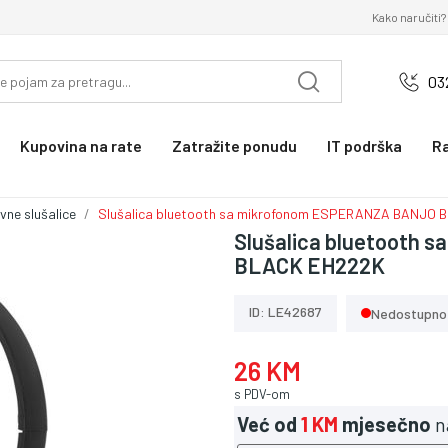
Kako naručiti?
03
Kupovina na rate
Zatražite ponudu
IT podrška
R
vne slušalice
Slušalica bluetooth sa mikrofonom ESPERANZA BANJO
Slušalica bluetooth
BLACK EH222K
ID: LE42687
Nedostupno
26 KM
s PDV-om
Već od
1 KM
mjesečno
n