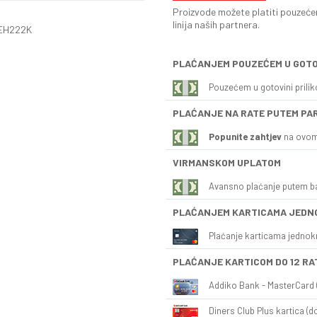
Proizvode možete platiti pouzećem
linija naših partnera.
 EH222K
PLAĆANJEM POUZEĆEM U GOTO
Pouzećem u gotovini prili
PLAĆANJE NA RATE PUTEM PA
Popunite zahtjev
na ovom
VIRMANSKOM UPLATOM
Avansno plaćanje putem b
PLAĆANJEM KARTICAMA JEDN
Plaćanje karticama jednok
PLAĆANJE KARTICOM DO 12 RA
Addiko Bank - MasterCard (
Diners Club Plus kartica (do