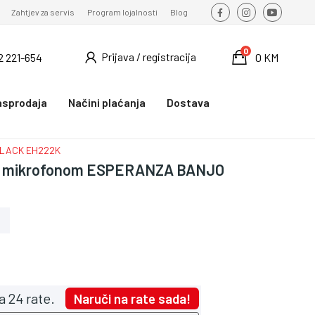
Zahtjev za servis
Program lojalnosti
Blog
0
Prijava / registracija
2 221-654
0 KM
asprodaja
Načini plaćanja
Dostava
 BLACK EH222K
 sa mikrofonom ESPERANZA BANJO
a 24 rate.
Naruči na rate sada!