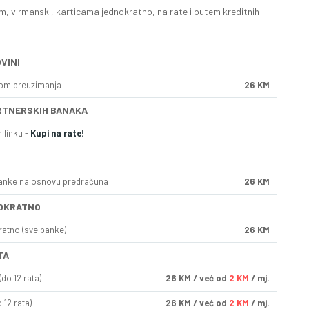
, virmanski, karticama jednokratno, na rate i putem kreditnih
VINI
kom preuzimanja
26 KM
RTNERSKIH BANAKA
 linku -
Kupi na rate!
anke na osnovu predračuna
26 KM
OKRATNO
ratno (sve banke)
26 KM
TA
do 12 rata)
26
KM
/ već od
2 KM
/ mj.
 12 rata)
26
KM
/ već od
2 KM
/ mj.