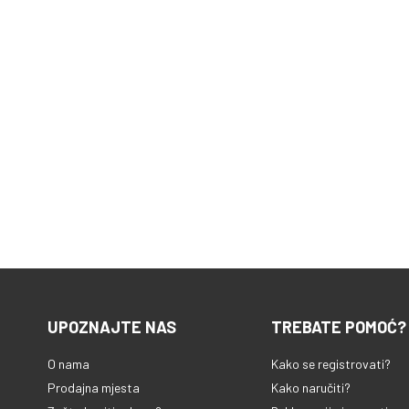
UPOZNAJTE NAS
TREBATE POMOĆ?
O nama
Kako se registrovati?
Prodajna mjesta
Kako naručiti?