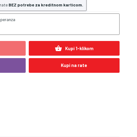
 rate
BEZ potrebe za kreditnom karticom.
speranza
shopping_basket
Kupi 1-klikom
Kupi na rate