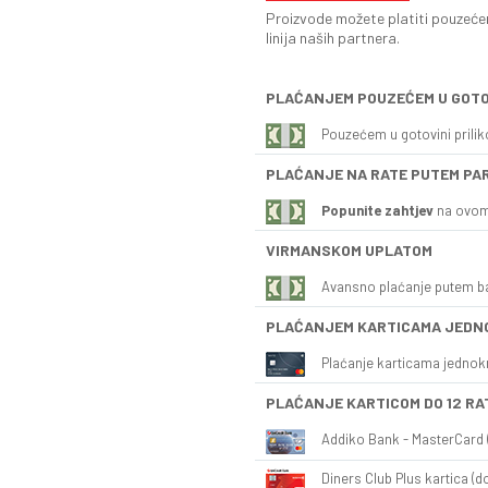
Proizvode možete platiti pouzećem
linija naših partnera.
PLAĆANJEM POUZEĆEM U GOTO
Pouzećem u gotovini prili
PLAĆANJE NA RATE PUTEM PA
Popunite zahtjev
na ovom
VIRMANSKOM UPLATOM
Avansno plaćanje putem b
PLAĆANJEM KARTICAMA JEDN
Plaćanje karticama jednok
PLAĆANJE KARTICOM DO 12 RA
Addiko Bank - MasterCard (
Diners Club Plus kartica (do