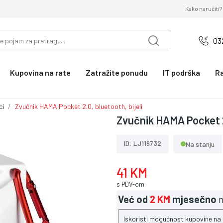
Kako naručiti?
03
Kupovina na rate
Zatražite ponudu
IT podrška
R
ci
Zvučnik HAMA Pocket 2.0, bluetooth, bijeli
Zvučnik HAMA Pocket 2.
ID: LJ119732
Na stanju
41 KM
s PDV-om
Već od
2 KM
mjesečno
n
Iskoristi mogućnost kupovine na