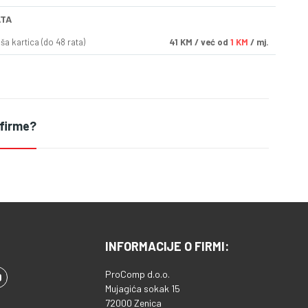
ATA
a kartica (do 48 rata)
41
KM
/ već od
1 KM
/ mj.
 firme?
INFORMACIJE O FIRMI:
ProComp d.o.o.
Mujagića sokak 15
72000 Zenica