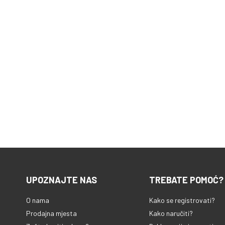
UPOZNAJTE NAS
TREBATE POMOĆ?
O nama
Kako se registrovati?
Prodajna mjesta
Kako naručiti?