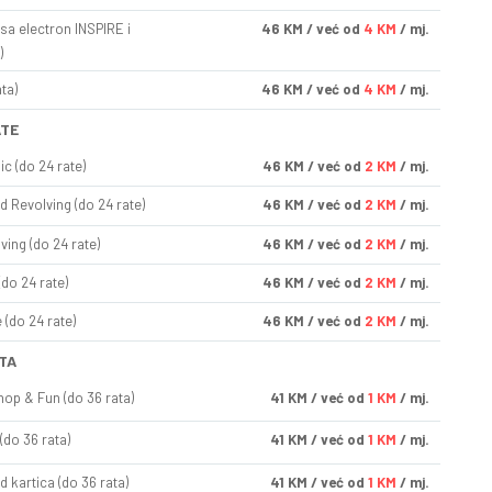
sa electron INSPIRE i
46
KM
/ već od
4 KM
/ mj.
)
ta)
46
KM
/ već od
4 KM
/ mj.
ATE
ic (do 24 rate)
46
KM
/ već od
2 KM
/ mj.
d Revolving (do 24 rate)
46
KM
/ već od
2 KM
/ mj.
ving (do 24 rate)
46
KM
/ već od
2 KM
/ mj.
(do 24 rate)
46
KM
/ već od
2 KM
/ mj.
(do 24 rate)
46
KM
/ već od
2 KM
/ mj.
TA
op & Fun (do 36 rata)
41
KM
/ već od
1 KM
/ mj.
(do 36 rata)
41
KM
/ već od
1 KM
/ mj.
d kartica (do 36 rata)
41
KM
/ već od
1 KM
/ mj.