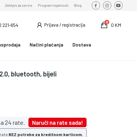
Zahtjev za servis
Program lojalnosti
Blog
0
Prijava / registracija
2 221-654
0 KM
asprodaja
Načini plaćanja
Dostava
0, bluetooth, bijeli
a 24 rate.
Naruči na rate sada!
 rate
BEZ potrebe za kreditnom karticom.