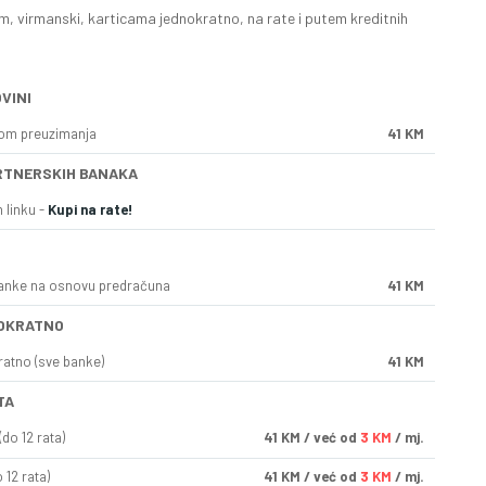
, virmanski, karticama jednokratno, na rate i putem kreditnih
VINI
kom preuzimanja
41 KM
RTNERSKIH BANAKA
 linku -
Kupi na rate!
anke na osnovu predračuna
41 KM
OKRATNO
ratno (sve banke)
41 KM
TA
do 12 rata)
41
KM
/ već od
3 KM
/ mj.
 12 rata)
41
KM
/ već od
3 KM
/ mj.