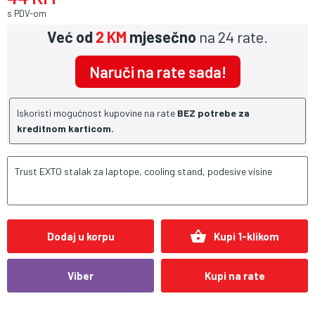
s PDV-om
Već od
2 KM
mjesečno
na 24 rate.
Naruči na rate sada!
Iskoristi mogućnost kupovine na rate
BEZ potrebe za
kreditnom karticom.
Trust EXTO stalak za laptope, cooling stand, podesive visine
shopping_basket
Dodaj u korpu
Kupi 1-klikom
Viber
Kupi na rate