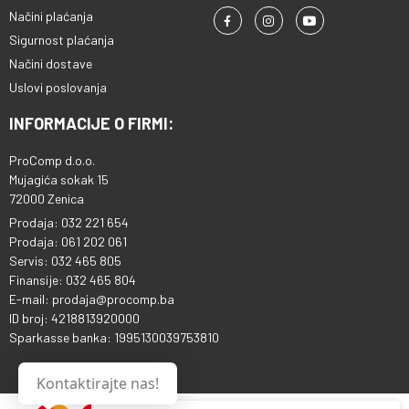
Načini plaćanja
Sigurnost plaćanja
Načini dostave
Uslovi poslovanja
INFORMACIJE O FIRMI:
ProComp d.o.o.
Mujagića sokak 15
72000 Zenica
Prodaja: 032 221 654
Prodaja: 061 202 061
Servis: 032 465 805
Finansije: 032 465 804
E-mail: prodaja@procomp.ba
ID broj: 4218813920000
Sparkasse banka: 1995130039753810
Kontaktirajte nas!