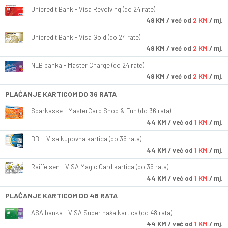
Unicredit Bank - Visa Revolving (do 24 rate)
49
KM
/ već od
2 KM
/ mj.
Unicredit Bank - Visa Gold (do 24 rate)
49
KM
/ već od
2 KM
/ mj.
NLB banka - Master Charge (do 24 rate)
49
KM
/ već od
2 KM
/ mj.
PLAĆANJE KARTICOM DO 36 RATA
Sparkasse - MasterCard Shop & Fun (do 36 rata)
44
KM
/ već od
1 KM
/ mj.
BBI - Visa kupovna kartica (do 36 rata)
44
KM
/ već od
1 KM
/ mj.
Raiffeisen - VISA Magic Card kartica (do 36 rata)
44
KM
/ već od
1 KM
/ mj.
PLAĆANJE KARTICOM DO 48 RATA
ASA banka - VISA Super naša kartica (do 48 rata)
44
KM
/ već od
1 KM
/ mj.