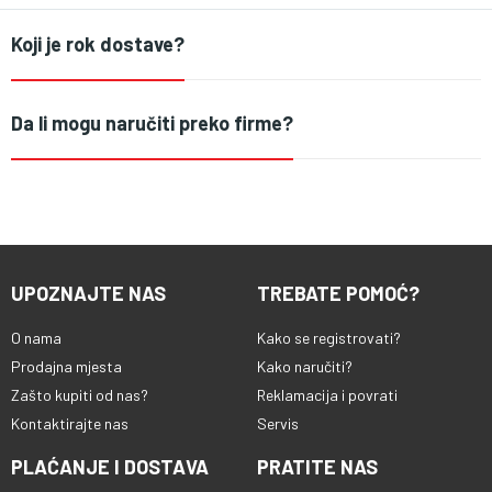
Koji je rok dostave?
Da li mogu naručiti preko firme?
UPOZNAJTE NAS
TREBATE POMOĆ?
O nama
Kako se registrovati?
Prodajna mjesta
Kako naručiti?
Zašto kupiti od nas?
Reklamacija i povrati
Kontaktirajte nas
Servis
PLAĆANJE I DOSTAVA
PRATITE NAS