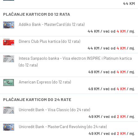
44 KM
PLAĆANJE KARTICOM DO 12 RATA
Addiko Bank - MasterCard (do 12 rata)
44
KM
/ već od
4 KM
/ mj.
Diners Club Plus kartica (do 12 rata)
44
KM
/ već od
4 KM
/ mj.
Intesa Sanpaolo banka - Visa electron INSPIRE i Platinum kartica
(do 12 rata)
49
KM
/ već od
4 KM
/ mj.
American Express (do 12 rata)
49
KM
/ već od
4 KM
/ mj.
PLAĆANJE KARTICOM DO 24 RATE
Unicredit Bank - Visa Classic (do 24 rate)
49
KM
/ već od
2 KM
/ mj.
Unicredit Bank - MasterCard Revolving (do 24 rate)
49
KM
/ već od
2 KM
/ mj.