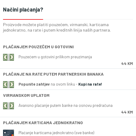
Načini plaćanja?
Proizvode možete platiti pouzećem, virmanski, karticama
jednokratno, na rate i putem kreditnih linija naših partnera.
PLAĆANJEM POUZEĆEM U GOTOVINI
Pouzećem u gotovini prilikom preuzimanja
44 KM
PLAĆANJE NA RATE PUTEM PARTNERSKIH BANAKA
Popunite zahtjev
na ovom linku -
Kupi na rate!
VIRMANSKOM UPLATOM
Avansno plaćanje putem banke na osnovu predračuna
44 KM
PLAĆANJEM KARTICAMA JEDNOKRATNO
Plaćanje karticama jednokratno (sve banke)