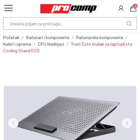
0
Početak
Računari i komponente
Računarske komponente
Kuleri i oprema
CPU hladnjaci
Trust Exto stalak za laptopExto
Cooling Stand ECO