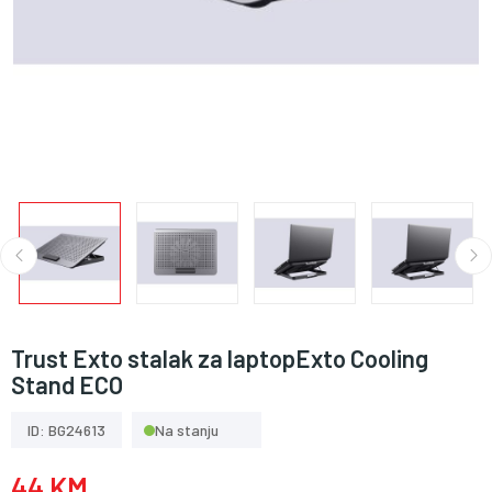
Trust Exto stalak za laptopExto Cooling
Stand ECO
ID: BG24613
Na stanju
44 KM