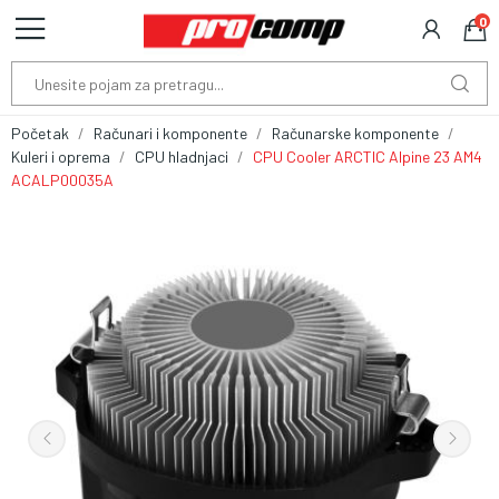
0
Početak
Računari i komponente
Računarske komponente
Kuleri i oprema
CPU hladnjaci
CPU Cooler ARCTIC Alpine 23 AM4
ACALP00035A