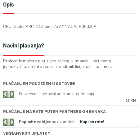
Opis
CPU Cooler ARCTIC Alpine 23 AM4 ACALP00035A
Načini plaćanja?
Proizvode možete platiti pouzećem, virmanski, karticama
jednokratno, na rate i putem kreditnih linija naših partnera.
PLAĆANJEM POUZEĆEM U GOTOVINI
Pouzećem u gotovini prilikom preuzimanja
21 KM
PLAĆANJE NA RATE PUTEM PARTNERSKIH BANAKA
Popunite zahtjev
na ovom linku -
Kupi na rate!
VIRMANSKOM UPLATOM