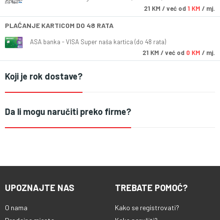
21
KM
/ već od
1 KM
/ mj.
PLAĆANJE KARTICOM DO 48 RATA
ASA banka - VISA Super naša kartica (do 48 rata)
21
KM
/ već od
0 KM
/ mj.
Koji je rok dostave?
Da li mogu naručiti preko firme?
UPOZNAJTE NAS
TREBATE POMOĆ?
O nama
Kako se registrovati?