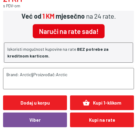
s PDV-om
Već od
1 KM
mjesečno
na 24 rate.
Naruči na rate sada!
Iskoristi mogućnost kupovine na rate
BEZ potrebe za
kreditnom karticom.
Brand: Arctic§Proizvođač:Arctic
shopping_basket
Dodaj u korpu
Kupi 1-klikom
Viber
Kupi na rate