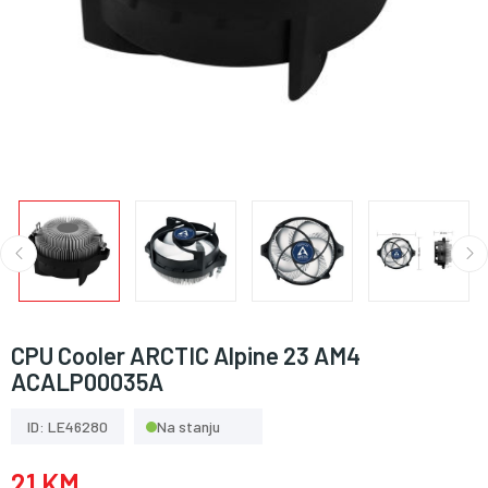
CPU Cooler ARCTIC Alpine 23 AM4
ACALP00035A
ID: LE46280
Na stanju
21 KM