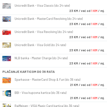
Unicredit Bank - Visa Classic (do 24 rate)
23
KM
/ već od
1 KM
/ mj.
Unicredit Bank - MasterCard Revolving (do 24 rate)
23
KM
/ već od
1 KM
/ mj.
Unicredit Bank - Visa Revolving (do 24 rate)
23
KM
/ već od
1 KM
/ mj.
Unicredit Bank - Visa Gold (do 24 rate)
23
KM
/ već od
1 KM
/ mj.
NLB banka - Master Charge (do 24 rate)
23
KM
/ već od
1 KM
/ mj.
PLAĆANJE KARTICOM DO 36 RATA
Sparkasse - MasterCard Shop & Fun (do 36 rata)
21
KM
/ već od
1 KM
/ mj.
BBI - Visa kupovna kartica (do 36 rata)
21
KM
/ već od
1 KM
/ mj.
Raiffeisen - VISA Magic Card kartica (do 36 rata)