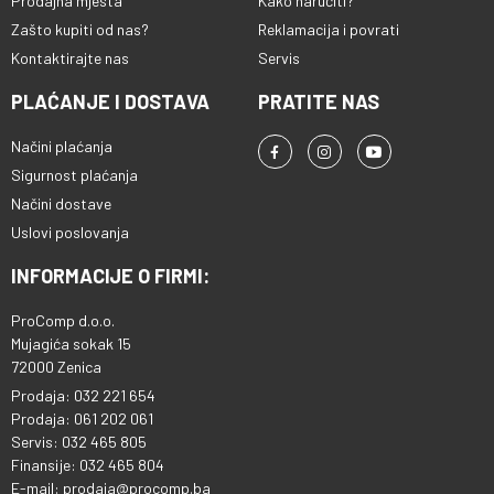
Prodajna mjesta
Kako naručiti?
Zašto kupiti od nas?
Reklamacija i povrati
Kontaktirajte nas
Servis
PLAĆANJE I DOSTAVA
PRATITE NAS
Načini plaćanja
Sigurnost plaćanja
Načini dostave
Uslovi poslovanja
INFORMACIJE O FIRMI:
ProComp d.o.o.
Mujagića sokak 15
72000 Zenica
Prodaja: 032 221 654
Prodaja: 061 202 061
Servis: 032 465 805
Finansije: 032 465 804
E-mail: prodaja@procomp.ba