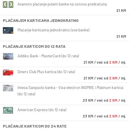
Avansno plaćanje putem banke na osnovu predračuna
21 KM
PLAĆANJEM KARTICAMA JEDNOKRATNO
Plaćanje karticama jednokratno (sve banke)
21 KM
PLAĆANJE KARTICOM DO 12 RATA
Addiko Bank - MasterCard (do 12 rata)
21
KM
/ već od
2 KM
/ mj.
Diners Club Plus kartica (do 12 rata)
21
KM
/ već od
2 KM
/ mj.
Intesa Sanpaolo banka - Visa electron INSPIRE i Platinum kartica
(do 12 rata)
23
KM
/ već od
2 KM
/ mj.
American Express (do 12 rata)
23
KM
/ već od
2 KM
/ mj.
PLAĆANJE KARTICOM DO 24 RATE