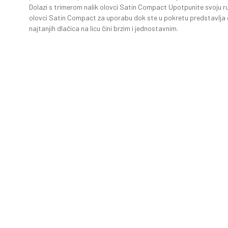
Dolazi s trimerom nalik olovci Satin Compact Upotpunite svoju ru
olovci Satin Compact za uporabu dok ste u pokretu predstavlja di
najtanjih dlačica na licu čini brzim i jednostavnim.