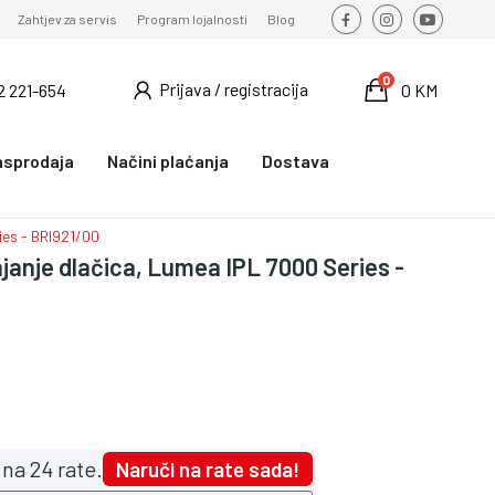
Zahtjev za servis
Program lojalnosti
Blog
0
Prijava / registracija
2 221-654
0 KM
asprodaja
Načini plaćanja
Dostava
ies - BRI921/00
njanje dlačica, Lumea IPL 7000 Series -
na 24 rate.
Naruči na rate sada!