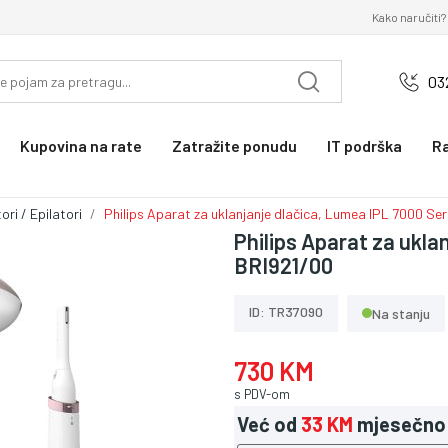
Kako naručiti?
03
Kupovina na rate
Zatražite ponudu
IT podrška
R
ori / Epilatori
Philips Aparat za uklanjanje dlačica, Lumea IPL 7000 Ser
Philips Aparat za ukla
BRI921/00
ID: TR37090
Na stanju
730 KM
s PDV-om
Već od
33 KM
mjesečno