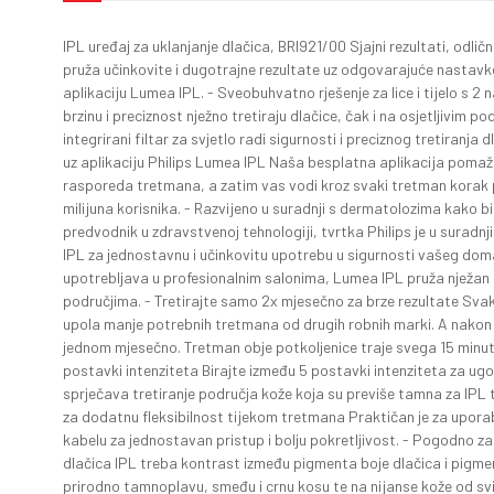
IPL uređaj za uklanjanje dlačica, BRI921/00 Sjajni rezultati, odl
pruža učinkovite i dugotrajne rezultate uz odgovarajuće nastavke
aplikaciju Lumea IPL. - Sveobuhvatno rješenje za lice i tijelo s 2 n
brzinu i preciznost nježno tretiraju dlačice, čak i na osjetljivim p
integrirani filtar za svjetlo radi sigurnosti i preciznog tretiranja d
uz aplikaciju Philips Lumea IPL Naša besplatna aplikacija pomaže
rasporeda tretmana, a zatim vas vodi kroz svaki tretman korak po
milijuna korisnika. - Razvijeno u suradnji s dermatolozima kako bi
predvodnik u zdravstvenoj tehnologiji, tvrtka Philips je u suradn
IPL za jednostavnu i učinkovitu upotrebu u sigurnosti vašeg doma
upotrebljava u profesionalnim salonima, Lumea IPL pruža nježan t
područjima. - Tretirajte samo 2x mjesečno za brze rezultate Svak
upola manje potrebnih tretmana od drugih robnih marki. A nakon
jednom mjesečno. Tretman obje potkoljenice traje svega 15 minuta
postavki intenziteta Birajte između 5 postavki intenziteta za ug
sprječava tretiranje područja kože koja su previše tamna za IPL
za dodatnu fleksibilnost tijekom tretmana Praktičan je za upora
kabelu za jednostavan pristup i bolju pokretljivost. - Pogodno za 
dlačica IPL treba kontrast između pigmenta boje dlačica i pigme
prirodno tamnoplavu, smeđu i crnu kosu te na nijanse kože od svije