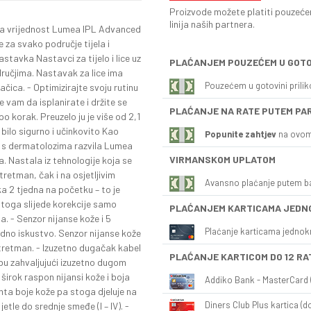
Proizvode možete platiti pouzećem
linija naših partnera.
ična vrijednost Lumea IPL Advanced
 za svako područje tijela i
astavka Nastavci za tijelo i lice uz
PLAĆANJEM POUZEĆEM U GOTO
odručjima. Nastavak za lice ima
Pouzećem u gotovini prili
lačica. - Optimizirajte svoju rutinu
 vam da isplanirate i držite se
PLAĆANJE NA RATE PUTEM PA
 korak. Preuzelo ju je više od 2,1
 bilo sigurno i učinkovito Kao
Popunite zahtjev
na ovom
ji s dermatolozima razvila Lumea
VIRMANSKOM UPLATOM
. Nastala iz tehnologije koja se
retman, čak i na osjetljivim
Avansno plaćanje putem b
a 2 tjedna na početku – to je
 toga slijede korekcije samo
PLAĆANJEM KARTICAMA JEDN
. - Senzor nijanse kože i 5
Plaćanje karticama jednok
odno iskustvo. Senzor nijanse kože
 tretman. - Izuzetno dugačak kabel
PLAĆANJE KARTICOM DO 12 RA
bu zahvaljujući izuzetno dugom
širok raspon nijansi kože i boja
Addiko Bank - MasterCard (
nta boje kože pa stoga djeluje na
Diners Club Plus kartica (do
tle do srednje smeđe (I – IV). -