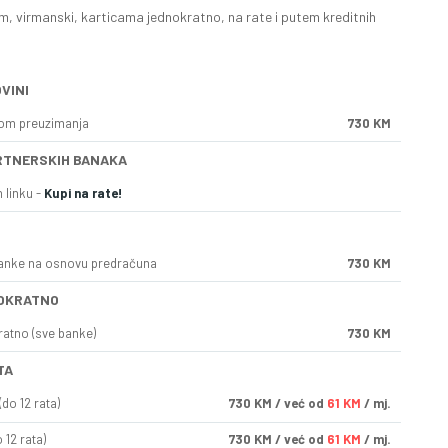
, virmanski, karticama jednokratno, na rate i putem kreditnih
VINI
kom preuzimanja
730 KM
RTNERSKIH BANAKA
 linku -
Kupi na rate!
anke na osnovu predračuna
730 KM
OKRATNO
ratno (sve banke)
730 KM
TA
do 12 rata)
730
KM
/ već od
61 KM
/ mj.
 12 rata)
730
KM
/ već od
61 KM
/ mj.