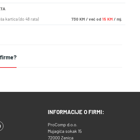
ATA
a kartica (do 48 rata)
730
KM
/ već od
15 KM
/ mj.
 firme?
INFORMACIJE O FIRMI:
ProComp d.o.o.
Mujagića sokak 15
72000 Zenica