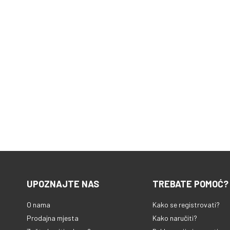
UPOZNAJTE NAS
TREBATE POMOĆ?
O nama
Kako se registrovati?
Prodajna mjesta
Kako naručiti?