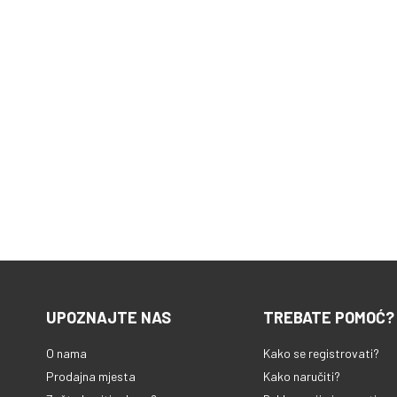
UPOZNAJTE NAS
TREBATE POMOĆ?
O nama
Kako se registrovati?
Prodajna mjesta
Kako naručiti?