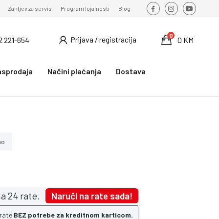
Zahtjev za servis
Program lojalnosti
Blog
0
Prijava / registracija
2 221-654
0 KM
asprodaja
Načini plaćanja
Dostava
no
a 24 rate.
Naruči na rate sada!
 rate
BEZ potrebe za kreditnom karticom.