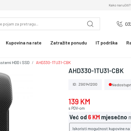
Kako naručiti?
03
Kupovina na rate
Zatražite ponudu
IT podrška
R
ksterni HDD i SSD
AHD330-1TU31-CBK
AHD330-1TU31-CBK
ID: ZG0141200
Nedostup
139 KM
s PDV-om
Već od
6 KM
mjesečno
n
Iskoristi mogućnost kupovine na