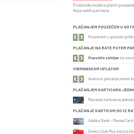
Proizvode možete platiti pouzećem
linija naših partnera.
PLAĆANJEM POUZEĆEM U GOTO
Pouzećem u gotovini prili
PLAĆANJE NA RATE PUTEM PA
Popunite zahtjev
na ovom
VIRMANSKOM UPLATOM
Avansno plaćanje putem b
PLAĆANJEM KARTICAMA JEDN
Plaćanje karticama jednok
PLAĆANJE KARTICOM DO 12 RA
Addiko Bank - MasterCard (
Diners Club Plus kartica (do