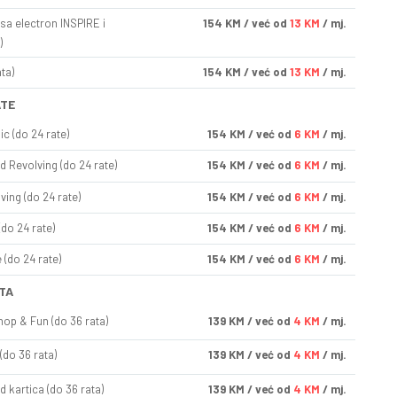
sa electron INSPIRE i
154
KM
/ već od
13 KM
/ mj.
)
ta)
154
KM
/ već od
13 KM
/ mj.
ATE
ic (do 24 rate)
154
KM
/ već od
6 KM
/ mj.
d Revolving (do 24 rate)
154
KM
/ već od
6 KM
/ mj.
ving (do 24 rate)
154
KM
/ već od
6 KM
/ mj.
(do 24 rate)
154
KM
/ već od
6 KM
/ mj.
(do 24 rate)
154
KM
/ već od
6 KM
/ mj.
TA
op & Fun (do 36 rata)
139
KM
/ već od
4 KM
/ mj.
(do 36 rata)
139
KM
/ već od
4 KM
/ mj.
d kartica (do 36 rata)
139
KM
/ već od
4 KM
/ mj.