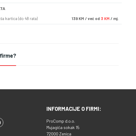
ATA
a kartica (do 48 rata)
139
KM
/ već od
3 KM
/ mj.
 firme?
INFORMACIJE O FIRMI:
ProComp d.o.o.
Mujagića sokak 15
72000 Zenica