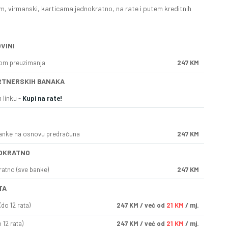
, virmanski, karticama jednokratno, na rate i putem kreditnih
VINI
kom preuzimanja
247 KM
RTNERSKIH BANAKA
 linku -
Kupi na rate!
anke na osnovu predračuna
247 KM
OKRATNO
ratno (sve banke)
247 KM
TA
do 12 rata)
247
KM
/ već od
21 KM
/ mj.
 12 rata)
247
KM
/ već od
21 KM
/ mj.