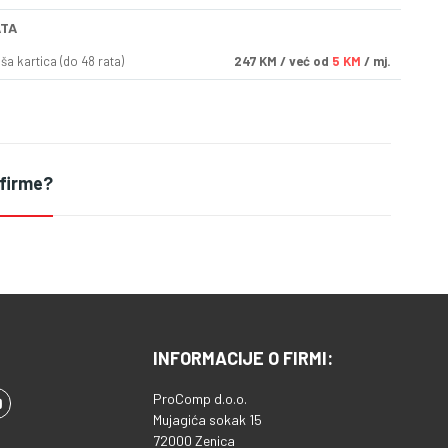
ATA
a kartica (do 48 rata)
247
KM
/ već od
5 KM
/ mj.
 firme?
INFORMACIJE O FIRMI:
ProComp d.o.o.
Mujagića sokak 15
72000 Zenica