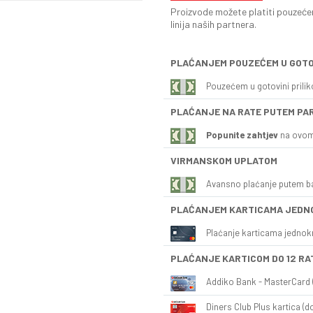
Proizvode možete platiti pouzećem
linija naših partnera.
PLAĆANJEM POUZEĆEM U GOTO
Pouzećem u gotovini prili
PLAĆANJE NA RATE PUTEM PA
Popunite zahtjev
na ovom
VIRMANSKOM UPLATOM
Avansno plaćanje putem b
PLAĆANJEM KARTICAMA JEDN
Plaćanje karticama jednok
PLAĆANJE KARTICOM DO 12 RA
Addiko Bank - MasterCard (
Diners Club Plus kartica (do