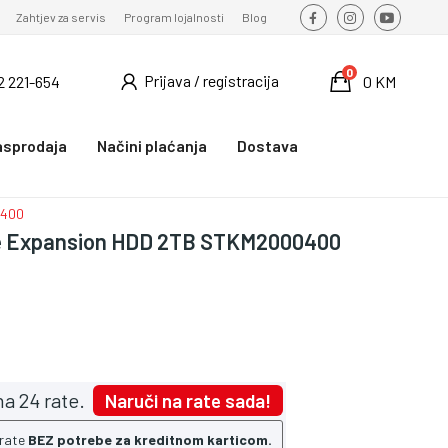
Zahtjev za servis
Program lojalnosti
Blog
0
Prijava / registracija
2 221-654
0 KM
asprodaja
Načini plaćanja
Dostava
0400
e Expansion HDD 2TB STKM2000400
a 24 rate.
Naruči na rate sada!
 rate
BEZ potrebe za kreditnom karticom.