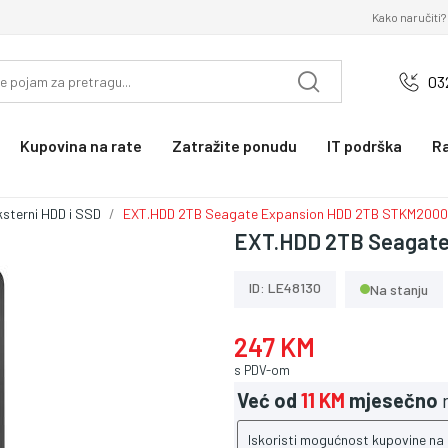
Kako naručiti?
03
Kupovina na rate
Zatražite ponudu
IT podrška
R
ksterni HDD i SSD
EXT.HDD 2TB Seagate Expansion HDD 2TB STKM200
EXT.HDD 2TB Seagat
ID: LE48130
Na stanju
247 KM
s PDV-om
Već od
11 KM
mjesečno
n
Iskoristi mogućnost kupovine na