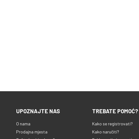
UPOZNAJTE NAS
TREBATE POMOĆ?
O nama
Kako se registrovati?
Prodajna mjesta
Kako naručiti?