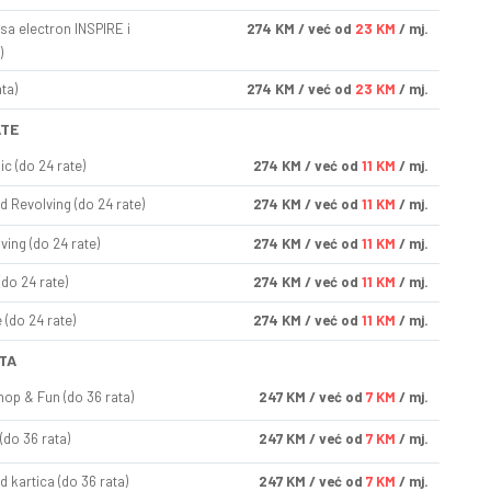
sa electron INSPIRE i
274
KM
/ već od
23 KM
/ mj.
)
ta)
274
KM
/ već od
23 KM
/ mj.
ATE
ic (do 24 rate)
274
KM
/ već od
11 KM
/ mj.
d Revolving (do 24 rate)
274
KM
/ već od
11 KM
/ mj.
ving (do 24 rate)
274
KM
/ već od
11 KM
/ mj.
(do 24 rate)
274
KM
/ već od
11 KM
/ mj.
(do 24 rate)
274
KM
/ već od
11 KM
/ mj.
TA
op & Fun (do 36 rata)
247
KM
/ već od
7 KM
/ mj.
(do 36 rata)
247
KM
/ već od
7 KM
/ mj.
d kartica (do 36 rata)
247
KM
/ već od
7 KM
/ mj.