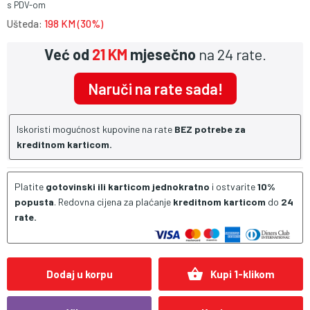
s PDV-om
Ušteda:
198 KM (30%)
Već od
21 KM
mjesečno
na 24 rate.
Naruči na rate sada!
Iskoristi mogućnost kupovine na rate
BEZ potrebe za
kreditnom karticom.
Platite
gotovinski ili karticom jednokratno
i ostvarite
10%
popusta
. Redovna cijena za plaćanje
kreditnom karticom
do
24
rate.
shopping_basket
Dodaj u korpu
Kupi 1-klikom