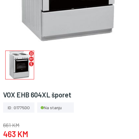
VOX EHB 604XL šporet
ID: 01775DO
Na stanju
661 KM
463 KM