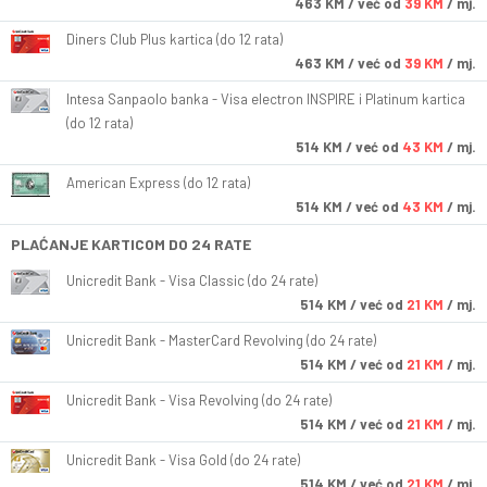
463
KM
/ već od
39 KM
/ mj.
Diners Club Plus kartica (do 12 rata)
463
KM
/ već od
39 KM
/ mj.
Intesa Sanpaolo banka - Visa electron INSPIRE i Platinum kartica
(do 12 rata)
514
KM
/ već od
43 KM
/ mj.
American Express (do 12 rata)
514
KM
/ već od
43 KM
/ mj.
PLAĆANJE KARTICOM DO 24 RATE
Unicredit Bank - Visa Classic (do 24 rate)
514
KM
/ već od
21 KM
/ mj.
Unicredit Bank - MasterCard Revolving (do 24 rate)
514
KM
/ već od
21 KM
/ mj.
Unicredit Bank - Visa Revolving (do 24 rate)
514
KM
/ već od
21 KM
/ mj.
Unicredit Bank - Visa Gold (do 24 rate)
514
KM
/ već od
21 KM
/ mj.