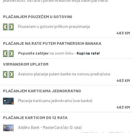
jednokratno, na rate i putem kreditnih linija naših partnera.
PLAĆANJEM POUZEĆEM U GOTOVINI
Pouzećem u gotovini prilikom preuzimanja
463 KM
PLAĆANJE NA RATE PUTEM PARTNERSKIH BANAKA
Popunite zahtjev
na ovom linku -
Kupi na rate!
VIRMANSKOM UPLATOM
Avansno plaćanje putem banke na osnovu predračuna
463 KM
PLAĆANJEM KARTICAMA JEDNOKRATNO
Plaćanje karticama jednokratno (sve banke)
463 KM
PLAĆANJE KARTICOM DO 12 RATA
Addiko Bank - MasterCard (do 12 rata)