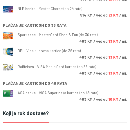
NLB banka - Master Charge (do 24 rate)
514
KM
/ već od
21 KM
/ mj.
PLAĆANJE KARTICOM DO 36 RATA
Sparkasse - MasterCard Shop & Fun (do 36 rata)
463
KM
/ već od
13 KM
/ mj.
BBI - Visa kupovna kartica (do 36 rata)
463
KM
/ već od
13 KM
/ mj.
Raiffeisen - VISA Magic Card kartica (do 36 rata)
463
KM
/ već od
13 KM
/ mj.
PLAĆANJE KARTICOM DO 48 RATA
ASA banka - VISA Super naša kartica (do 48 rata)
463
KM
/ već od
10 KM
/ mj.
Koji je rok dostave?