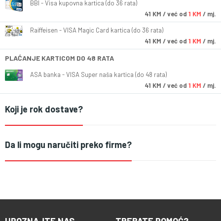
BBI - Visa kupovna kartica (do 36 rata)
41
KM
/ već od
1 KM
/ mj.
Raiffeisen - VISA Magic Card kartica (do 36 rata)
41
KM
/ već od
1 KM
/ mj.
PLAĆANJE KARTICOM DO 48 RATA
ASA banka - VISA Super naša kartica (do 48 rata)
41
KM
/ već od
1 KM
/ mj.
Koji je rok dostave?
Da li mogu naručiti preko firme?