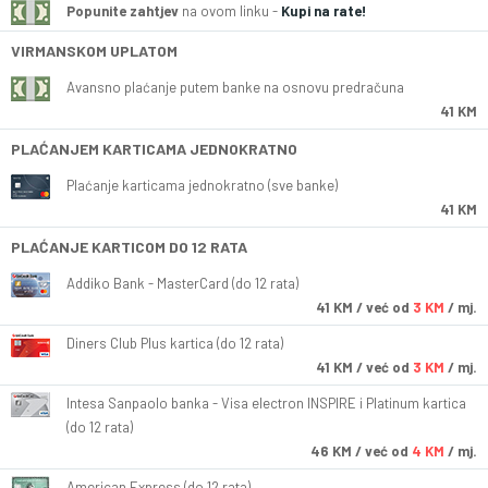
Popunite zahtjev
na ovom linku -
Kupi na rate!
VIRMANSKOM UPLATOM
Avansno plaćanje putem banke na osnovu predračuna
41 KM
PLAĆANJEM KARTICAMA JEDNOKRATNO
Plaćanje karticama jednokratno (sve banke)
41 KM
PLAĆANJE KARTICOM DO 12 RATA
Addiko Bank - MasterCard (do 12 rata)
41
KM
/ već od
3 KM
/ mj.
Diners Club Plus kartica (do 12 rata)
41
KM
/ već od
3 KM
/ mj.
Intesa Sanpaolo banka - Visa electron INSPIRE i Platinum kartica
(do 12 rata)
46
KM
/ već od
4 KM
/ mj.
American Express (do 12 rata)