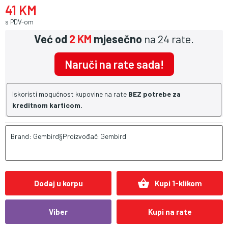
41 KM
s PDV-om
Već od
2 KM
mjesečno
na 24 rate.
Naruči na rate sada!
Iskoristi mogućnost kupovine na rate
BEZ potrebe za
kreditnom karticom.
Brand: Gembird§Proizvođač:Gembird
shopping_basket
Dodaj u korpu
Kupi 1-klikom
Viber
Kupi na rate