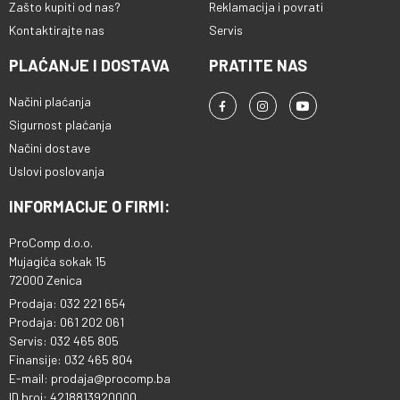
Zašto kupiti od nas?
Reklamacija i povrati
Kontaktirajte nas
Servis
PLAĆANJE I DOSTAVA
PRATITE NAS
Načini plaćanja
Sigurnost plaćanja
Načini dostave
Uslovi poslovanja
INFORMACIJE O FIRMI:
ProComp d.o.o.
Mujagića sokak 15
72000 Zenica
Prodaja: 032 221 654
Prodaja: 061 202 061
Servis: 032 465 805
Finansije: 032 465 804
E-mail: prodaja@procomp.ba
ID broj: 4218813920000