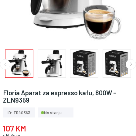
Floria Aparat za espresso kafu, 800W -
ZLN9359
ID: TR40363
Na stanju
107 KM
s PDV-om