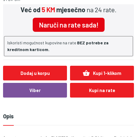
Već od
5 KM
mjesečno
na 24 rate.
Naruči na rate sada!
Iskoristi mogućnost kupovine na rate
BEZ potrebe za
kreditnom karticom.
shopping_basket
Dodaj u korpu
Kupi 1-klikom
Viber
Kupi na rate
Opis