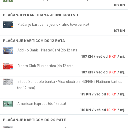
107 KM
PLAĆANJEM KARTICAMA JEDNOKRATNO
Plaćanje karticama jednokratno (sve banke)
107 KM
PLAĆANJE KARTICOM DO 12 RATA
Addiko Bank - MasterCard (do 12 rata)
107
KM
/ već od
9 KM
/ mj.
Diners Club Plus kartica (do 12 rata)
107
KM
/ već od
9 KM
/ mj.
Intesa Sanpaolo banka - Visa electron INSPIRE i Platinum kartica
(do 12 rata)
119
KM
/ već od
10 KM
/ mj.
American Express (do 12 rata)
119
KM
/ već od
10 KM
/ mj.
PLAĆANJE KARTICOM DO 24 RATE