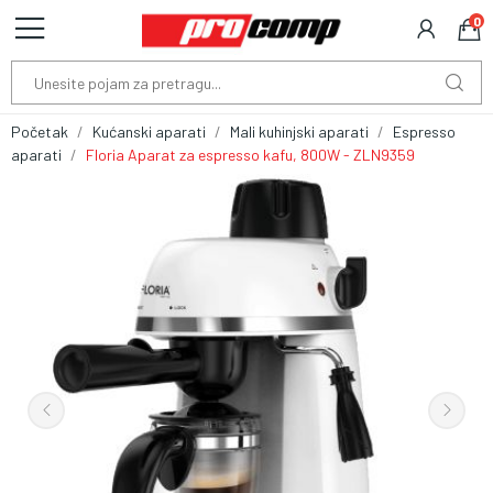
0
Početak
Kućanski aparati
Mali kuhinjski aparati
Espresso
aparati
Floria Aparat za espresso kafu, 800W - ZLN9359