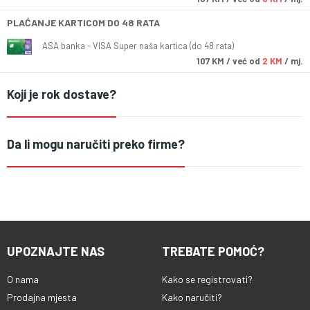
PLAĆANJE KARTICOM DO 48 RATA
ASA banka - VISA Super naša kartica (do 48 rata)
107
KM
/ već od
2 KM
/ mj.
Koji je rok dostave?
Da li mogu naručiti preko firme?
UPOZNAJTE NAS
TREBATE POMOĆ?
O nama
Kako se registrovati?
Prodajna mjesta
Kako naručiti?