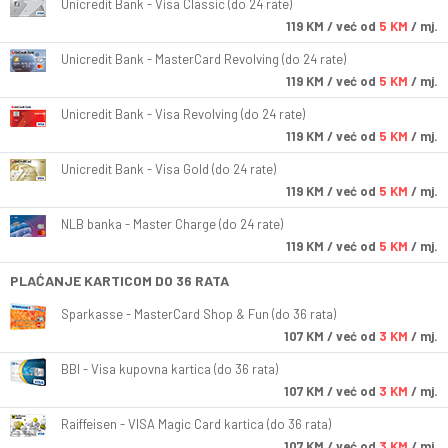
Unicredit Bank - Visa Classic (do 24 rate)
119
KM
/ već od
5 KM
/ mj.
Unicredit Bank - MasterCard Revolving (do 24 rate)
119
KM
/ već od
5 KM
/ mj.
Unicredit Bank - Visa Revolving (do 24 rate)
119
KM
/ već od
5 KM
/ mj.
Unicredit Bank - Visa Gold (do 24 rate)
119
KM
/ već od
5 KM
/ mj.
NLB banka - Master Charge (do 24 rate)
119
KM
/ već od
5 KM
/ mj.
PLAĆANJE KARTICOM DO 36 RATA
Sparkasse - MasterCard Shop & Fun (do 36 rata)
107
KM
/ već od
3 KM
/ mj.
BBI - Visa kupovna kartica (do 36 rata)
107
KM
/ već od
3 KM
/ mj.
Raiffeisen - VISA Magic Card kartica (do 36 rata)
107
KM
/ već od
3 KM
/ mj.