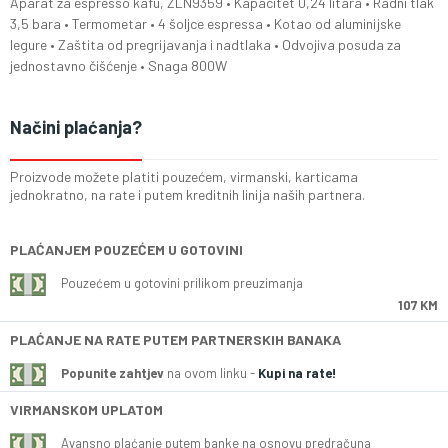
Aparat za espresso kafu, ZLN9359 • Kapacitet 0,24 litara • Radni tlak
3,5 bara • Termometar • 4 šoljce espressa • Kotao od aluminijske
legure • Zaštita od pregrijavanja i nadtlaka • Odvojiva posuda za
jednostavno čišćenje • Snaga 800W
Načini plaćanja?
Proizvode možete platiti pouzećem, virmanski, karticama
jednokratno, na rate i putem kreditnih linija naših partnera.
PLAĆANJEM POUZEĆEM U GOTOVINI
Pouzećem u gotovini prilikom preuzimanja
107 KM
PLAĆANJE NA RATE PUTEM PARTNERSKIH BANAKA
Popunite zahtjev
na ovom linku -
Kupi na rate!
VIRMANSKOM UPLATOM
Avansno plaćanje putem banke na osnovu predračuna