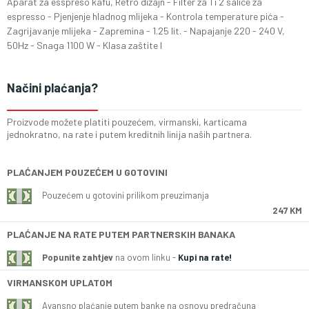
Aparat za esspreso kafu, Retro dizajn - Filter za 1 i 2 šalice za
espresso - Pjenjenje hladnog mlijeka - Kontrola temperature pića -
Zagrijavanje mlijeka - Zapremina - 1.25 lit. - Napajanje 220 - 240 V,
50Hz - Snaga 1100 W - Klasa zaštite I
Načini plaćanja?
Proizvode možete platiti pouzećem, virmanski, karticama
jednokratno, na rate i putem kreditnih linija naših partnera.
PLAĆANJEM POUZEĆEM U GOTOVINI
Pouzećem u gotovini prilikom preuzimanja
247 KM
PLAĆANJE NA RATE PUTEM PARTNERSKIH BANAKA
Popunite zahtjev
na ovom linku -
Kupi na rate!
VIRMANSKOM UPLATOM
Avansno plaćanje putem banke na osnovu predračuna