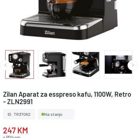
Zilan Aparat za esspreso kafu, 1100W, Retro
- ZLN2991
ID: TR37062
Na stanju
247 KM
s PDV-om