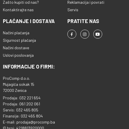
Zašto kupiti od nas?
Reklamacija i povrati
Kontaktirajte nas
Servis
PLAĆANJE I DOSTAVA
PRATITE NAS
Načini plaćanja
Sigurnost plaćanja
Načini dostave
Uslovi poslovanja
INFORMACIJE O FIRMI:
ProComp d.o.o.
Mujagića sokak 15
72000 Zenica
Prodaja: 032 221 654
Prodaja: 061 202 061
Servis: 032 465 805
Finansije: 032 465 804
E-mail: prodaja@procomp.ba
ID broj: 4218813920000