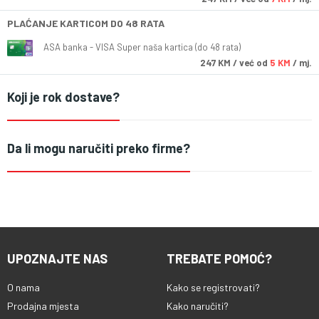
PLAĆANJE KARTICOM DO 48 RATA
ASA banka - VISA Super naša kartica (do 48 rata)
247
KM
/ već od
5 KM
/ mj.
Koji je rok dostave?
Da li mogu naručiti preko firme?
UPOZNAJTE NAS
TREBATE POMOĆ?
O nama
Kako se registrovati?
Prodajna mjesta
Kako naručiti?