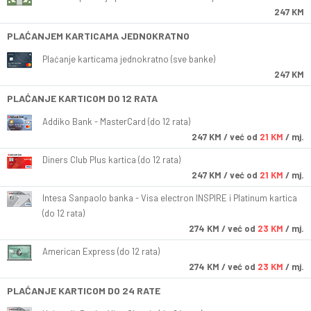
247 KM
PLAĆANJEM KARTICAMA JEDNOKRATNO
Plaćanje karticama jednokratno (sve banke)
247 KM
PLAĆANJE KARTICOM DO 12 RATA
Addiko Bank - MasterCard (do 12 rata)
247
KM
/ već od
21 KM
/ mj.
Diners Club Plus kartica (do 12 rata)
247
KM
/ već od
21 KM
/ mj.
Intesa Sanpaolo banka - Visa electron INSPIRE i Platinum kartica
(do 12 rata)
274
KM
/ već od
23 KM
/ mj.
American Express (do 12 rata)
274
KM
/ već od
23 KM
/ mj.
PLAĆANJE KARTICOM DO 24 RATE