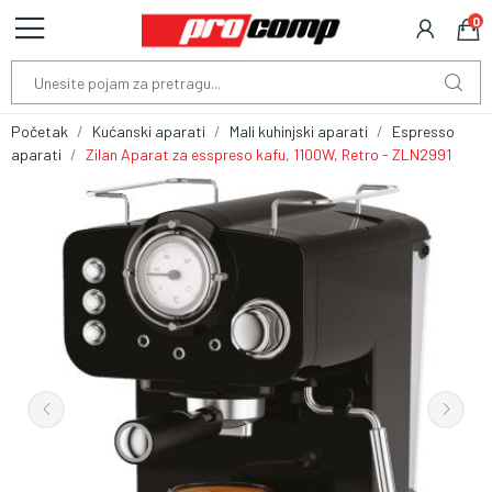
0
Početak
Kućanski aparati
Mali kuhinjski aparati
Espresso
aparati
Zilan Aparat za esspreso kafu, 1100W, Retro - ZLN2991