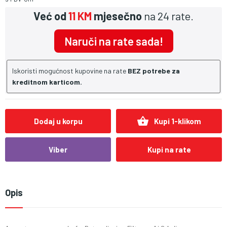
Već od
11 KM
mjesečno
na 24 rate.
Naruči na rate sada!
Iskoristi mogućnost kupovine na rate
BEZ potrebe za
kreditnom karticom.
shopping_basket
Dodaj u korpu
Kupi 1-klikom
Viber
Kupi na rate
Opis