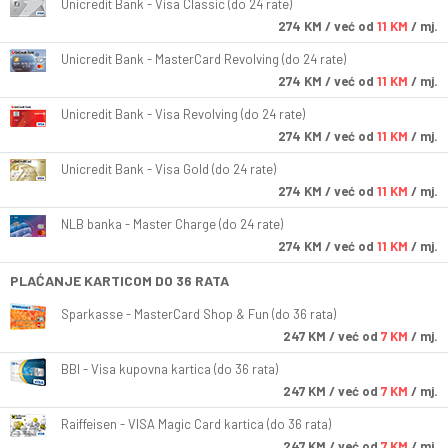
Unicredit Bank - Visa Classic (do 24 rate)
274
KM
/ već od
11 KM
/ mj.
Unicredit Bank - MasterCard Revolving (do 24 rate)
274
KM
/ već od
11 KM
/ mj.
Unicredit Bank - Visa Revolving (do 24 rate)
274
KM
/ već od
11 KM
/ mj.
Unicredit Bank - Visa Gold (do 24 rate)
274
KM
/ već od
11 KM
/ mj.
NLB banka - Master Charge (do 24 rate)
274
KM
/ već od
11 KM
/ mj.
PLAĆANJE KARTICOM DO 36 RATA
Sparkasse - MasterCard Shop & Fun (do 36 rata)
247
KM
/ već od
7 KM
/ mj.
BBI - Visa kupovna kartica (do 36 rata)
247
KM
/ već od
7 KM
/ mj.
Raiffeisen - VISA Magic Card kartica (do 36 rata)
247
KM
/ već od
7 KM
/ mj.