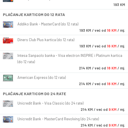
193 KM
PLAĆANJE KARTICOM DO 12 RATA
Addiko Bank - MasterCard (do 12 rata)
193
KM
/ već od
16 KM
/ mj.
Diners Club Plus kartica (do 12 rata)
193
KM
/ već od
16 KM
/ mj.
Intesa Sanpaolo banka - Visa electron INSPIRE i Platinum kartica
(do 12 rata)
214
KM
/ već od
18 KM
/ mj.
American Express (do 12 rata)
214
KM
/ već od
18 KM
/ mj.
PLAĆANJE KARTICOM DO 24 RATE
Unicredit Bank - Visa Classic (do 24 rate)
214
KM
/ već od
9 KM
/ mj.
Unicredit Bank - MasterCard Revolving (do 24 rate)
214
KM
/ već od
9 KM
/ mj.