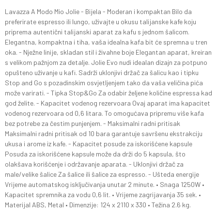
Lavazza A Modo Mio Jolie - Bijela - Moderan i kompaktan Bilo da
preferirate espresso ili lungo, uživajte u okusu talijanske kafe koju
priprema autentični talijanski aparat za kafu s jednom šalicom.
Elegantna, kompaktna i tiha, vaša idealna kafa bit će spremna u tren
oka. - Nježne linije, skladan stil i živahne boje Elegantan aparat, kreiran
s velikom pažnjom za detalje. Jolie Evo nudi idealan dizajn za potpuno
opušteno uživanje u kafi. Sadrži uklonjivi držač za šalicu kao i tipku
Stop and Go s pozadinskim osvjetljenjem tako da vaša veličina pića
može varirati. - Tipka Stop&Go Za odabir željene količine espressa kad
god želite. - Kapacitet vodenog rezervoara Ovaj aparat ima kapacitet
vodenog rezervoara od 0,6 litara. To omogućava pripremu više kafa
bez potrebe za čestim punjenjem. - Maksimalni radni pritisak
Maksimalni radni pritisak od 10 bara garantuje savršenu ekstrakciju
ukusa i arome iz kafe. - Kapacitet posude za iskorišćene kapsule
Posuda za iskorišćene kapsule može da drži do 5 kapsula, što
olakšava korišćenje i održavanje aparata. - Uklonjivi držač za
male/velike šalice Za šalice ili šalice za espresso. - Ušteda energije
Vrijeme automatskog isključivanja unutar 2 minute. • Snaga 1250W •
Kapacitet spremnika za vodu 0,6 lit. • Vrijeme zagrijavanja 35 sek. •
Materijal ABS, Metal • Dimenzije: 124 x 2110 x 330 • Težina 2.6 kg.