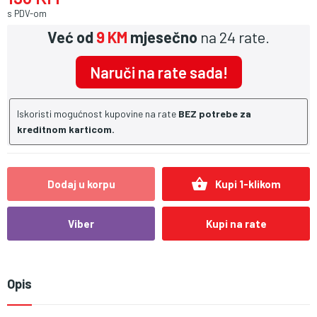
s PDV-om
Već od
9 KM
mjesečno
na 24 rate.
Naruči na rate sada!
Iskoristi mogućnost kupovine na rate
BEZ potrebe za
kreditnom karticom.
shopping_basket
Dodaj u korpu
Kupi 1-klikom
Viber
Kupi na rate
Opis