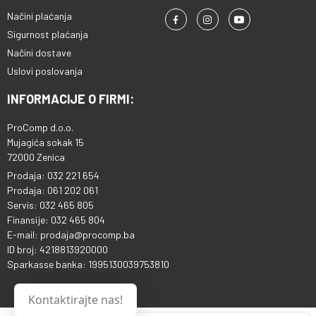
Načini plaćanja
Sigurnost plaćanja
Načini dostave
Uslovi poslovanja
INFORMACIJE O FIRMI:
ProComp d.o.o.
Mujagića sokak 15
72000 Zenica
Prodaja: 032 221 654
Prodaja: 061 202 061
Servis: 032 465 805
Finansije: 032 465 804
E-mail: prodaja@procomp.ba
ID broj: 4218813920000
Sparkasse banka: 1995130039753810
Kontaktirajte nas!