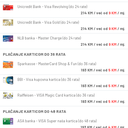
Unicredit Bank - Visa Revolving (do 24 rate)
214
KM
/ već od
9 KM
/ mj.
Unicredit Bank - Visa Gold (do 24 rate)
214
KM
/ već od
9 KM
/ mj.
NLB banka - Master Charge (do 24 rate)
214
KM
/ već od
9 KM
/ mj.
PLAĆANJE KARTICOM DO 36 RATA
Sparkasse - MasterCard Shop & Fun (do 36 rata)
193
KM
/ već od
5 KM
/ mj.
BBI - Visa kupovna kartica (do 36 rata)
193
KM
/ već od
5 KM
/ mj.
Raiffeisen - VISA Magic Card kartica (do 36 rata)
193
KM
/ već od
5 KM
/ mj.
PLAĆANJE KARTICOM DO 48 RATA
ASA banka - VISA Super naša kartica (do 48 rata)
193
KM
/ već od
4 KM
/ mj.