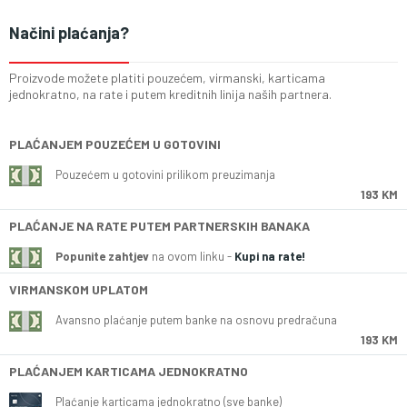
Načini plaćanja?
Proizvode možete platiti pouzećem, virmanski, karticama
jednokratno, na rate i putem kreditnih linija naših partnera.
PLAĆANJEM POUZEĆEM U GOTOVINI
Pouzećem u gotovini prilikom preuzimanja
193 KM
PLAĆANJE NA RATE PUTEM PARTNERSKIH BANAKA
Popunite zahtjev
na ovom linku -
Kupi na rate!
VIRMANSKOM UPLATOM
Avansno plaćanje putem banke na osnovu predračuna
193 KM
PLAĆANJEM KARTICAMA JEDNOKRATNO
Plaćanje karticama jednokratno (sve banke)