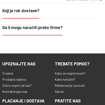
Koji je rok dostave?
Da li mogu naručiti preko firme?
UPOZNAJTE NAS
TREBATE POMOĆ?
O nama
Kako se registrovati?
Prodajna mjesta
Kako naručiti?
Zašto kupiti od nas?
Reklamacija i povrati
Kontaktirajte nas
Servis
PLAĆANJE I DOSTAVA
PRATITE NAS