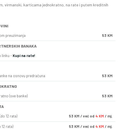
, virmanski, karticama jednokratno, na rate i putem kreditnih
VINI
kom preuzimanja
53 KM
RTNERSKIH BANAKA
 linku -
Kupi na rate!
anke na osnovu predračuna
53 KM
OKRATNO
ratno (sve banke)
53 KM
TA
do 12 rata)
53
KM
/ već od
4 KM
/ mj.
 12 rata)
53
KM
/ već od
4 KM
/ mj.