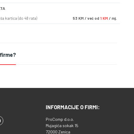
ATA
a kartica (do 48 rata)
53
KM
/ već od
1 KM
/ mj.
 firme?
INFORMACIJE O FIRMI:
ProComp d.o.o.
Mujagića sokak 15
72000 Zenica