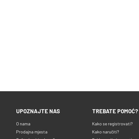
UPOZNAJTE NAS
TREBATE POMOĆ?
O nama
Kako se registrovati?
Prodajna mjesta
Kako naručiti?