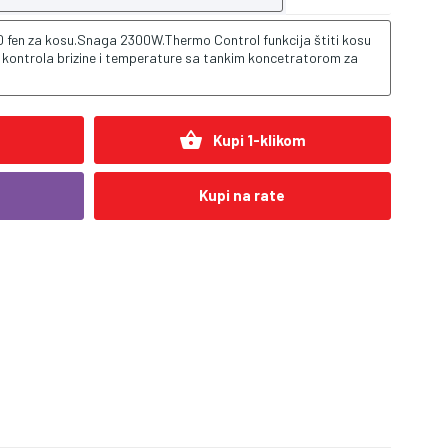
 fen za kosu.Snaga 2300W.Thermo Control funkcija štiti kosu
 kontrola brizine i temperature sa tankim koncetratorom za
shopping_basket
Kupi 1-klikom
Kupi na rate