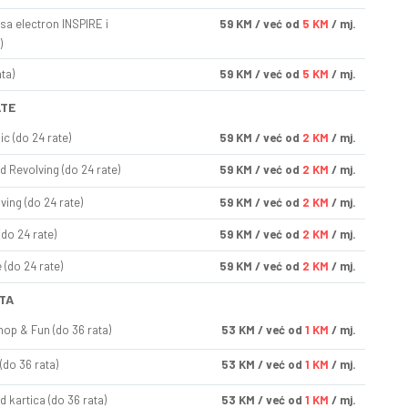
sa electron INSPIRE i
59
KM
/ već od
5 KM
/ mj.
)
ta)
59
KM
/ već od
5 KM
/ mj.
ATE
ic (do 24 rate)
59
KM
/ već od
2 KM
/ mj.
d Revolving (do 24 rate)
59
KM
/ već od
2 KM
/ mj.
ving (do 24 rate)
59
KM
/ već od
2 KM
/ mj.
(do 24 rate)
59
KM
/ već od
2 KM
/ mj.
(do 24 rate)
59
KM
/ već od
2 KM
/ mj.
TA
op & Fun (do 36 rata)
53
KM
/ već od
1 KM
/ mj.
(do 36 rata)
53
KM
/ već od
1 KM
/ mj.
d kartica (do 36 rata)
53
KM
/ već od
1 KM
/ mj.