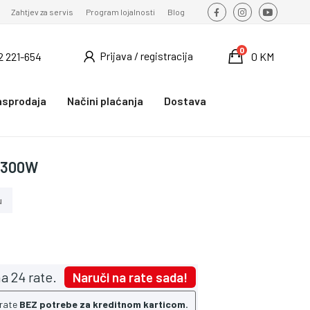
Zahtjev za servis
Program lojalnosti
Blog
0
Prijava / registracija
2 221-654
0 KM
asprodaja
Načini plaćanja
Dostava
 2300W
u
a 24 rate.
Naruči na rate sada!
 rate
BEZ potrebe za kreditnom karticom.