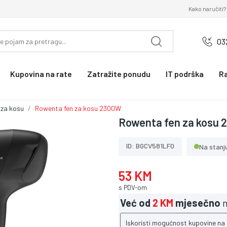
Kako naručiti?
03
Kupovina na rate
Zatražite ponudu
IT podrška
R
 za kosu
Rowenta fen za kosu 2300W
Rowenta fen za kosu
ID: BGCV581LF0
Na stanj
53 KM
s PDV-om
Već od
2 KM
mjesečno
n
Iskoristi mogućnost kupovine na