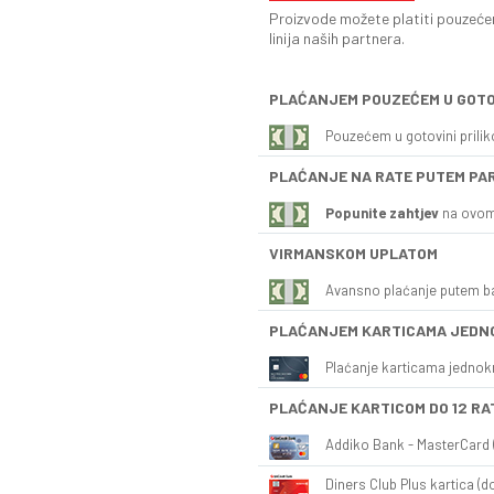
Proizvode možete platiti pouzećem
linija naših partnera.
PLAĆANJEM POUZEĆEM U GOTO
Pouzećem u gotovini prili
PLAĆANJE NA RATE PUTEM PA
Popunite zahtjev
na ovom
VIRMANSKOM UPLATOM
Avansno plaćanje putem b
PLAĆANJEM KARTICAMA JEDN
Plaćanje karticama jednok
PLAĆANJE KARTICOM DO 12 RA
Addiko Bank - MasterCard (
Diners Club Plus kartica (do