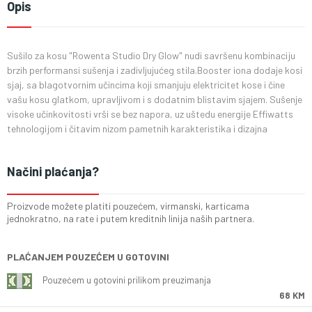
Opis
Sušilo za kosu "Rowenta Studio Dry Glow" nudi savršenu kombinaciju
brzih performansi sušenja i zadivljujućeg stila.Booster iona dodaje kosi
sjaj, sa blagotvornim učincima koji smanjuju elektricitet kose i čine
vašu kosu glatkom, upravljivom i s dodatnim blistavim sjajem. Sušenje
visoke učinkovitosti vrši se bez napora, uz uštedu energije Effiwatts
tehnologijom i čitavim nizom pametnih karakteristika i dizajna
Načini plaćanja?
Proizvode možete platiti pouzećem, virmanski, karticama
jednokratno, na rate i putem kreditnih linija naših partnera.
PLAĆANJEM POUZEĆEM U GOTOVINI
Pouzećem u gotovini prilikom preuzimanja
68 KM