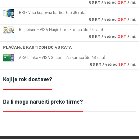
68
KM
/ već od
2 KM
/ mj.
BBI - Visa kupovna kartica (do 36 rata)
68
KM
/ već od
2 KM
/ mj.
Raiffeisen - VISA Magic Card kartica (do 36 rata)
68
KM
/ već od
2 KM
/ mj.
PLAĆANJE KARTICOM DO 48 RATA
ASA banka - VISA Super naša kartica (do 48 rata)
68
KM
/ već od
1 KM
/ mj.
Koji je rok dostave?
Da li mogu naručiti preko firme?