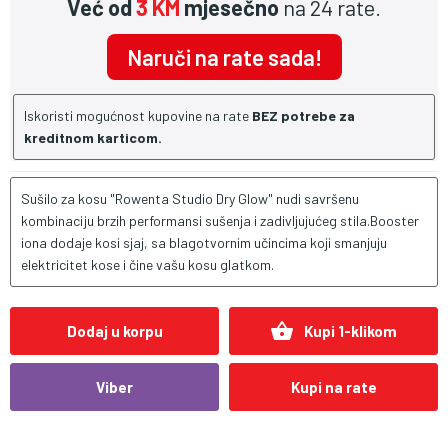
Već od
3 KM
mjesečno
na 24 rate.
Naruči na rate sada!
Iskoristi mogućnost kupovine na rate
BEZ potrebe za
kreditnom karticom.
Sušilo za kosu "Rowenta Studio Dry Glow" nudi savršenu
kombinaciju brzih performansi sušenja i zadivljujućeg stila.Booster
iona dodaje kosi sjaj, sa blagotvornim učincima koji smanjuju
elektricitet kose i čine vašu kosu glatkom.
shopping_basket
Dodaj u korpu
Kupi 1-klikom
Viber
Kupi na rate