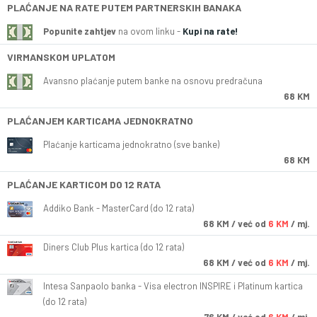
PLAĆANJE NA RATE PUTEM PARTNERSKIH BANAKA
Popunite zahtjev
na ovom linku -
Kupi na rate!
VIRMANSKOM UPLATOM
Avansno plaćanje putem banke na osnovu predračuna
68 KM
PLAĆANJEM KARTICAMA JEDNOKRATNO
Plaćanje karticama jednokratno (sve banke)
68 KM
PLAĆANJE KARTICOM DO 12 RATA
Addiko Bank - MasterCard (do 12 rata)
68
KM
/ već od
6 KM
/ mj.
Diners Club Plus kartica (do 12 rata)
68
KM
/ već od
6 KM
/ mj.
Intesa Sanpaolo banka - Visa electron INSPIRE i Platinum kartica
(do 12 rata)