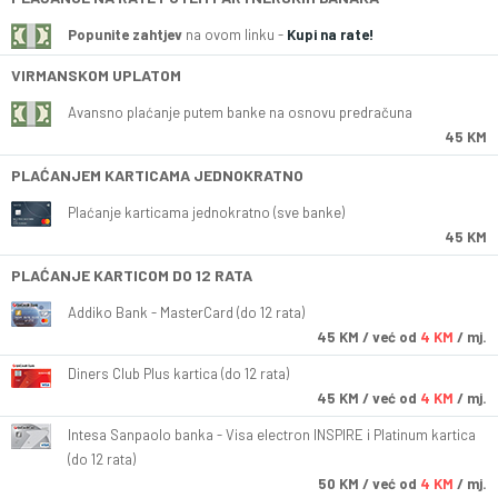
Popunite zahtjev
na ovom linku -
Kupi na rate!
VIRMANSKOM UPLATOM
Avansno plaćanje putem banke na osnovu predračuna
45 KM
PLAĆANJEM KARTICAMA JEDNOKRATNO
Plaćanje karticama jednokratno (sve banke)
45 KM
PLAĆANJE KARTICOM DO 12 RATA
Addiko Bank - MasterCard (do 12 rata)
45
KM
/ već od
4 KM
/ mj.
Diners Club Plus kartica (do 12 rata)
45
KM
/ već od
4 KM
/ mj.
Intesa Sanpaolo banka - Visa electron INSPIRE i Platinum kartica
(do 12 rata)
50
KM
/ već od
4 KM
/ mj.