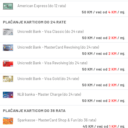
American Express (do 12 rata)
50
KM
/ već od
4 KM
/ mj.
PLAĆANJE KARTICOM DO 24 RATE
Unicredit Bank - Visa Classic (do 24 rate)
50
KM
/ već od
2 KM
/ mj.
Unicredit Bank - MasterCard Revolving (do 24 rate)
50
KM
/ već od
2 KM
/ mj.
Unicredit Bank - Visa Revolving (do 24 rate)
50
KM
/ već od
2 KM
/ mj.
Unicredit Bank - Visa Gold (do 24 rate)
50
KM
/ već od
2 KM
/ mj.
NLB banka - Master Charge (do 24 rate)
50
KM
/ već od
2 KM
/ mj.
PLAĆANJE KARTICOM DO 36 RATA
Sparkasse - MasterCard Shop & Fun (do 36 rata)
45
KM
/ već od
1 KM
/ mj.