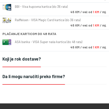
BBI - Visa kupovna kartica (do 36 rata)
45
KM
/ već od
1 KM
/ mj.
Raiffeisen - VISA Magic Card kartica (do 36 rata)
45
KM
/ već od
1 KM
/ mj.
PLAĆANJE KARTICOM DO 48 RATA
ASA banka - VISA Super naša kartica (do 48 rata)
45
KM
/ već od
1 KM
/ mj.
Koji je rok dostave?
Da li mogu naručiti preko firme?