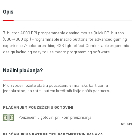
Opis
7-button 4000 DPI programmable gaming mouse Quick DPI button
(600-4000 dpi) Programmable macro buttons for advanced gaming
experience 7-color breathing RGB light effect Comfortable ergonomic
design Including easy to use macro programming software
Načini plaćanja?
Proizvode možete platiti pouzećem, virmanski, karticama
jednokratno, na rate i putem kreditnih linija naših partnera.
PLAĆANJEM POUZEĆEM U GOTOVINI
Pouzećem u gotovini prilikom preuzimanja
45 KM
PLAĆANJE NA RATE PUTEM PARTNERSKIH BANAKA