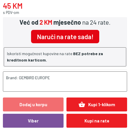
45 KM
s PDV-om
Već od
2 KM
mjesečno
na 24 rate.
Naruči na rate sada!
Iskoristi mogućnost kupovine na rate
BEZ potrebe za
kreditnom karticom.
Brand: GEMBIRD EUROPE
shopping_basket
Dodaj u korpu
Kupi 1-klikom
Viber
Kupi na rate