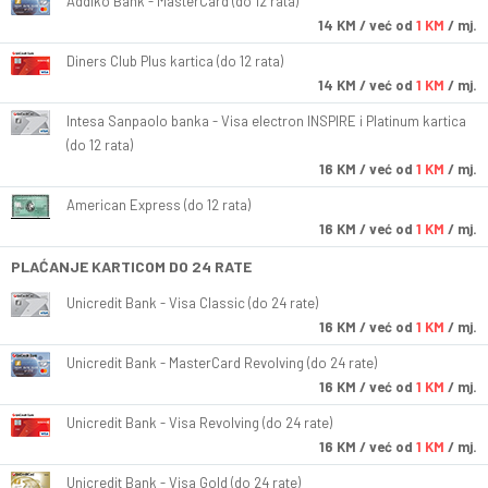
Addiko Bank - MasterCard (do 12 rata)
14
KM
/ već od
1 KM
/ mj.
Diners Club Plus kartica (do 12 rata)
14
KM
/ već od
1 KM
/ mj.
Intesa Sanpaolo banka - Visa electron INSPIRE i Platinum kartica
(do 12 rata)
16
KM
/ već od
1 KM
/ mj.
American Express (do 12 rata)
16
KM
/ već od
1 KM
/ mj.
PLAĆANJE KARTICOM DO 24 RATE
Unicredit Bank - Visa Classic (do 24 rate)
16
KM
/ već od
1 KM
/ mj.
Unicredit Bank - MasterCard Revolving (do 24 rate)
16
KM
/ već od
1 KM
/ mj.
Unicredit Bank - Visa Revolving (do 24 rate)
16
KM
/ već od
1 KM
/ mj.
Unicredit Bank - Visa Gold (do 24 rate)