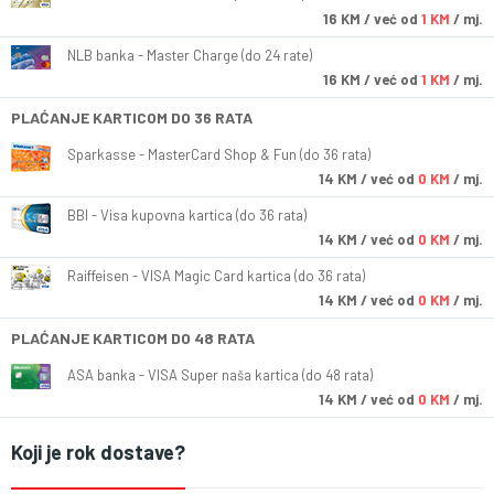
16
KM
/ već od
1 KM
/ mj.
NLB banka - Master Charge (do 24 rate)
16
KM
/ već od
1 KM
/ mj.
PLAĆANJE KARTICOM DO 36 RATA
Sparkasse - MasterCard Shop & Fun (do 36 rata)
14
KM
/ već od
0 KM
/ mj.
BBI - Visa kupovna kartica (do 36 rata)
14
KM
/ već od
0 KM
/ mj.
Raiffeisen - VISA Magic Card kartica (do 36 rata)
14
KM
/ već od
0 KM
/ mj.
PLAĆANJE KARTICOM DO 48 RATA
ASA banka - VISA Super naša kartica (do 48 rata)
14
KM
/ već od
0 KM
/ mj.
Koji je rok dostave?