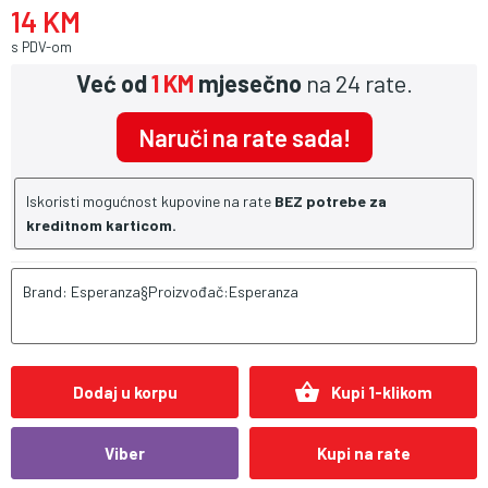
14 KM
s PDV-om
Već od
1 KM
mjesečno
na 24 rate.
Naruči na rate sada!
Iskoristi mogućnost kupovine na rate
BEZ potrebe za
kreditnom karticom.
Brand: Esperanza§Proizvođač:Esperanza
shopping_basket
Dodaj u korpu
Kupi 1-klikom
Viber
Kupi na rate