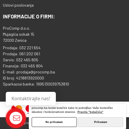
Uslovi poslovanja
INFORMACIJE O FIRMI:
ProComp d.o.o.
Mujagića sokak 15
72000 Zenica
Prodaja: 032 221 654
Prodaja: 061 202 061
Servis: 032 465 805
Finansije: 032 465 804
E-mail: prodaja@procomp.ba
ID broj: 4218813920000
Sparkasse banka: 1995130039753810
Kontaktirajte nas!
procomp.ba koristi kolačiće kako bi poboljšao Vaše korisničko
iskustvo i funkcionalnost stranice.
Pravila "kolačića"
Ne prihvatam
Prihvatam
Copyright © 2013 - 2026 ProComp d.o.o. Sva prava pridržana.