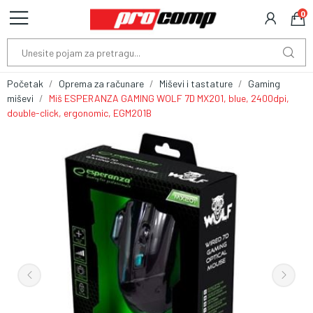
0
Početak
Oprema za računare
Miševi i tastature
Gaming
miševi
Miš ESPERANZA GAMING WOLF 7D MX201, blue, 2400dpi,
double-click, ergonomic, EGM201B