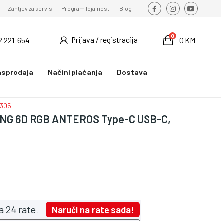
Zahtjev za servis
Program lojalnosti
Blog
0
Prijava / registracija
2 221-654
0 KM
asprodaja
Načini plaćanja
Dostava
M305
NG 6D RGB ANTEROS Type-C USB-C,
a 24 rate.
Naruči na rate sada!