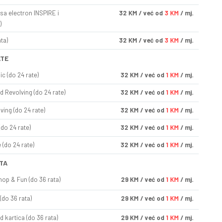
sa electron INSPIRE i
32
KM
/ već od
3 KM
/ mj.
)
ta)
32
KM
/ već od
3 KM
/ mj.
ATE
ic (do 24 rate)
32
KM
/ već od
1 KM
/ mj.
d Revolving (do 24 rate)
32
KM
/ već od
1 KM
/ mj.
ving (do 24 rate)
32
KM
/ već od
1 KM
/ mj.
(do 24 rate)
32
KM
/ već od
1 KM
/ mj.
(do 24 rate)
32
KM
/ već od
1 KM
/ mj.
TA
op & Fun (do 36 rata)
29
KM
/ već od
1 KM
/ mj.
(do 36 rata)
29
KM
/ već od
1 KM
/ mj.
d kartica (do 36 rata)
29
KM
/ već od
1 KM
/ mj.