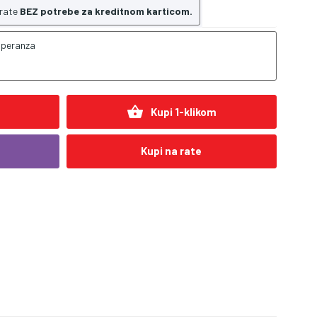
 rate
BEZ potrebe za kreditnom karticom.
speranza
shopping_basket
Kupi 1-klikom
Kupi na rate