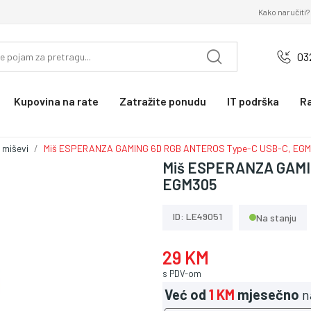
Kako naručiti?
03
Kupovina na rate
Zatražite ponudu
IT podrška
R
 miševi
Miš ESPERANZA GAMING 6D RGB ANTEROS Type-C USB-C, EG
Miš ESPERANZA GAMI
EGM305
ID: LE49051
Na stanju
29 KM
s PDV-om
Već od
1 KM
mjesečno
n