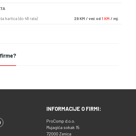
ATA
a kartica (do 48 rata)
29
KM
/ već od
1 KM
/ mj.
 firme?
INFORMACIJE O FIRMI:
ProComp d.o.o.
Mujagića sokak 15
72000 Zenica