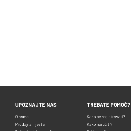
UPOZNAJTE NAS
TREBATE POMOĆ?
O nama
Kako se registrovati?
Prodajna mjesta
Kako naručiti?