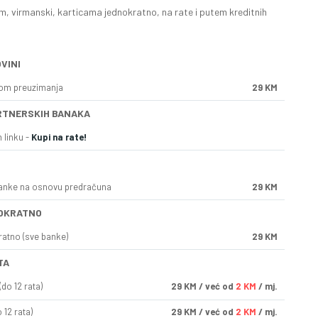
, virmanski, karticama jednokratno, na rate i putem kreditnih
VINI
kom preuzimanja
29 KM
RTNERSKIH BANAKA
 linku -
Kupi na rate!
anke na osnovu predračuna
29 KM
OKRATNO
ratno (sve banke)
29 KM
TA
do 12 rata)
29
KM
/ već od
2 KM
/ mj.
 12 rata)
29
KM
/ već od
2 KM
/ mj.