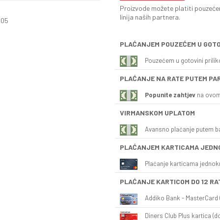
Proizvode možete platiti pouzećem
linija naših partnera.
305
PLAĆANJEM POUZEĆEM U GOTO
Pouzećem u gotovini prili
PLAĆANJE NA RATE PUTEM PA
Popunite zahtjev
na ovom
VIRMANSKOM UPLATOM
Avansno plaćanje putem b
PLAĆANJEM KARTICAMA JEDN
Plaćanje karticama jednok
PLAĆANJE KARTICOM DO 12 RA
Addiko Bank - MasterCard (
Diners Club Plus kartica (do