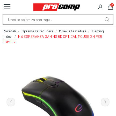
0
Početak
Oprema za računare
Miševi i tastature
Gaming
miševi
Miš ESPERANZA GAMING 6D OPTICAL MOUSE SNIPER
EGM502