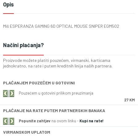
Opis
Miš ESPERANZA GAMING 6D OPTICAL MOUSE SNIPER EGM502
Načini plaćanja?
Proizvode možete platiti pouzećem, virmanski, karticama
jednokratno, na rate i putem kreditnih linija naših partnera.
PLAĆANJEM POUZEĆEM U GOTOVINI
Pouzećem u gotovini prilikom preuzimanja
27 KM
PLAĆANJE NA RATE PUTEM PARTNERSKIH BANAKA
Popunite zahtjev
na ovom linku -
Kupi na rate!
VIRMANSKOM UPLATOM