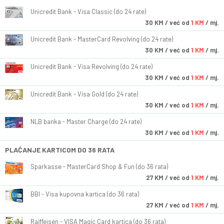
Unicredit Bank - Visa Classic (do 24 rate)
30
KM
/ već od
1 KM
/ mj.
Unicredit Bank - MasterCard Revolving (do 24 rate)
30
KM
/ već od
1 KM
/ mj.
Unicredit Bank - Visa Revolving (do 24 rate)
30
KM
/ već od
1 KM
/ mj.
Unicredit Bank - Visa Gold (do 24 rate)
30
KM
/ već od
1 KM
/ mj.
NLB banka - Master Charge (do 24 rate)
30
KM
/ već od
1 KM
/ mj.
PLAĆANJE KARTICOM DO 36 RATA
Sparkasse - MasterCard Shop & Fun (do 36 rata)
27
KM
/ već od
1 KM
/ mj.
BBI - Visa kupovna kartica (do 36 rata)
27
KM
/ već od
1 KM
/ mj.
Raiffeisen - VISA Magic Card kartica (do 36 rata)