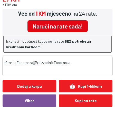
s PDV-om
Već od
1 KM
mjesečno
na 24 rate.
Naruči na rate sada!
Iskoristi mogućnost kupovine na rate
BEZ potrebe za
kreditnom karticom.
Brand: Esperanza§Proizvođač:Esperanza
shopping_basket
Dodaj u korpu
Kupi 1-klikom
Viber
Kupi na rate