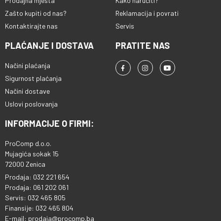
Prodajna mjesta
Kako naručiti?
Zašto kupiti od nas?
Reklamacija i povrati
Kontaktirajte nas
Servis
PLAĆANJE I DOSTAVA
PRATITE NAS
Načini plaćanja
Sigurnost plaćanja
Načini dostave
Uslovi poslovanja
INFORMACIJE O FIRMI:
ProComp d.o.o.
Mujagića sokak 15
72000 Zenica
Prodaja: 032 221 654
Prodaja: 061 202 061
Servis: 032 465 805
Finansije: 032 465 804
E-mail: prodaja@procomp.ba