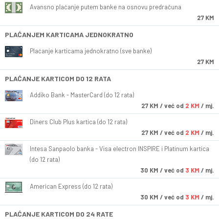
Avansno plaćanje putem banke na osnovu predračuna
27 KM
PLAĆANJEM KARTICAMA JEDNOKRATNO
Plaćanje karticama jednokratno (sve banke)
27 KM
PLAĆANJE KARTICOM DO 12 RATA
Addiko Bank - MasterCard (do 12 rata)
27
KM
/ već od
2 KM
/ mj.
Diners Club Plus kartica (do 12 rata)
27
KM
/ već od
2 KM
/ mj.
Intesa Sanpaolo banka - Visa electron INSPIRE i Platinum kartica
(do 12 rata)
30
KM
/ već od
3 KM
/ mj.
American Express (do 12 rata)
30
KM
/ već od
3 KM
/ mj.
PLAĆANJE KARTICOM DO 24 RATE