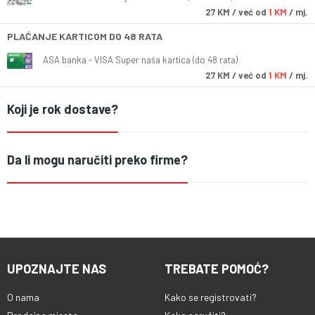
27
KM
/ već od
1 KM
/ mj.
PLAĆANJE KARTICOM DO 48 RATA
ASA banka - VISA Super naša kartica (do 48 rata)
27
KM
/ već od
1 KM
/ mj.
Koji je rok dostave?
Da li mogu naručiti preko firme?
UPOZNAJTE NAS
TREBATE POMOĆ?
O nama
Kako se registrovati?