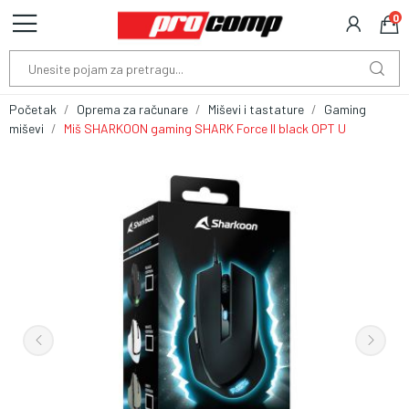
0
Početak
Oprema za računare
Miševi i tastature
Gaming
miševi
Miš SHARKOON gaming SHARK Force II black OPT U