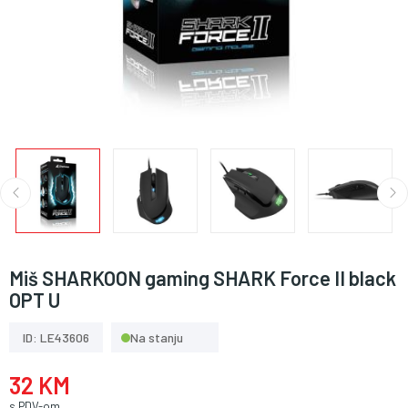
Miš SHARKOON gaming SHARK Force II black
OPT U
ID: LE43606
Na stanju
32 KM
s PDV-om