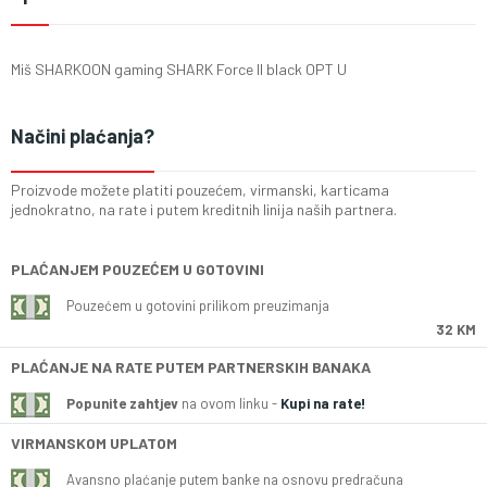
Miš SHARKOON gaming SHARK Force II black OPT U
Načini plaćanja?
Proizvode možete platiti pouzećem, virmanski, karticama
jednokratno, na rate i putem kreditnih linija naših partnera.
PLAĆANJEM POUZEĆEM U GOTOVINI
Pouzećem u gotovini prilikom preuzimanja
32 KM
PLAĆANJE NA RATE PUTEM PARTNERSKIH BANAKA
Popunite zahtjev
na ovom linku -
Kupi na rate!
VIRMANSKOM UPLATOM
Avansno plaćanje putem banke na osnovu predračuna