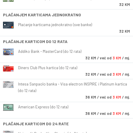
32 KM
PLAĆANJEM KARTICAMA JEDNOKRATNO
Plaćanje karticama jednokratno (sve banke)
32 KM
PLAĆANJE KARTICOM DO 12 RATA
Addiko Bank - MasterCard (do 12 rata)
32
KM
/ već od
3 KM
/ mj.
Diners Club Plus kartica (do 12 rata)
32
KM
/ već od
3 KM
/ mj.
Intesa Sanpaolo banka - Visa electron INSPIRE i Platinum kartica
(do 12 rata)
36
KM
/ već od
3 KM
/ mj.
American Express (do 12 rata)
36
KM
/ već od
3 KM
/ mj.
PLAĆANJE KARTICOM DO 24 RATE