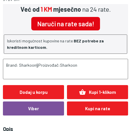
Već od
1 KM
mjesečno
na 24 rate.
Naruči na rate sada!
Iskoristi mogućnost kupovine na rate
BEZ potrebe za
kreditnom karticom.
Brand: Sharkoon§Proizvođač:Sharkoon
shopping_basket
Dodaj u korpu
Kupi 1-klikom
Viber
Kupi na rate
Opis