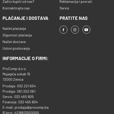
Zašto kupiti od nas?
Reklamacija i povrati
Kontaktirajte nas
Servis
PLAĆANJE I DOSTAVA
PRATITE NAS
Načini plaćanja
Sigurnost plaćanja
Načini dostave
Uslovi poslovanja
INFORMACIJE O FIRMI:
ProComp d.o.o.
Mujagića sokak 15
72000 Zenica
Prodaja: 032 221 654
Prodaja: 061 202 061
Servis: 032 465 805
Finansije: 032 465 804
E-mail: prodaja@procomp.ba
ID broj: 4218813920000