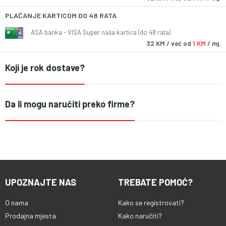
PLAĆANJE KARTICOM DO 48 RATA
ASA banka - VISA Super naša kartica (do 48 rata)
32
KM
/ već od
1 KM
/ mj.
Koji je rok dostave?
Da li mogu naručiti preko firme?
UPOZNAJTE NAS
TREBATE POMOĆ?
O nama
Kako se registrovati?
Prodajna mjesta
Kako naručiti?