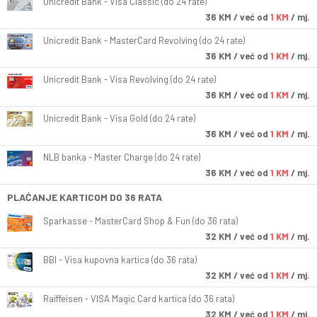
Unicredit Bank - Visa Classic (do 24 rate)
36
KM
/ već od
1 KM
/ mj.
Unicredit Bank - MasterCard Revolving (do 24 rate)
36
KM
/ već od
1 KM
/ mj.
Unicredit Bank - Visa Revolving (do 24 rate)
36
KM
/ već od
1 KM
/ mj.
Unicredit Bank - Visa Gold (do 24 rate)
36
KM
/ već od
1 KM
/ mj.
NLB banka - Master Charge (do 24 rate)
36
KM
/ već od
1 KM
/ mj.
PLAĆANJE KARTICOM DO 36 RATA
Sparkasse - MasterCard Shop & Fun (do 36 rata)
32
KM
/ već od
1 KM
/ mj.
BBI - Visa kupovna kartica (do 36 rata)
32
KM
/ već od
1 KM
/ mj.
Raiffeisen - VISA Magic Card kartica (do 36 rata)
32
KM
/ već od
1 KM
/ mj.