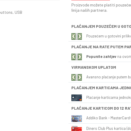
Proizvode možete platiti pouzećem
linija naših partnera.
 buttons, USB
PLAĆANJEM POUZEĆEM U GOTO
Pouzećem u gotovini prili
PLAĆANJE NA RATE PUTEM PA
Popunite zahtjev
na ovom
VIRMANSKOM UPLATOM
Avansno plaćanje putem b
PLAĆANJEM KARTICAMA JEDN
Plaćanje karticama jednok
PLAĆANJE KARTICOM DO 12 RA
Addiko Bank - MasterCard (
Diners Club Plus kartica (do