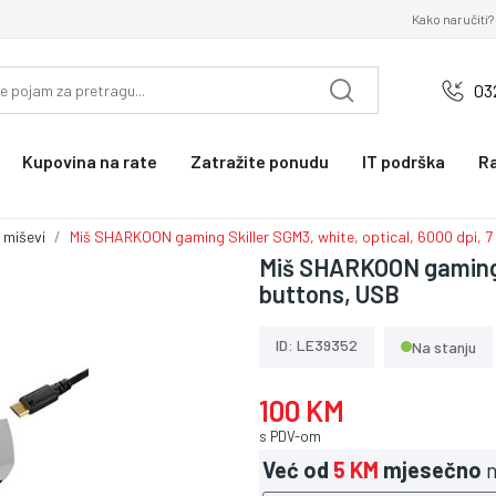
Kako naručiti?
03
Kupovina na rate
Zatražite ponudu
IT podrška
R
 miševi
Miš SHARKOON gaming Skiller SGM3, white, optical, 6000 dpi, 7
Miš SHARKOON gaming S
buttons, USB
ID: LE39352
Na stanju
100 KM
s PDV-om
Već od
5 KM
mjesečno
n