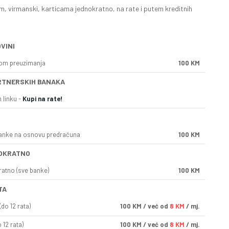
, virmanski, karticama jednokratno, na rate i putem kreditnih
VINI
kom preuzimanja
100 KM
RTNERSKIH BANAKA
 linku -
Kupi na rate!
anke na osnovu predračuna
100 KM
OKRATNO
ratno (sve banke)
100 KM
TA
do 12 rata)
100
KM
/ već od
8 KM
/ mj.
 12 rata)
100
KM
/ već od
8 KM
/ mj.