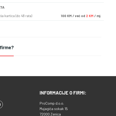
ATA
a kartica (do 48 rata)
100
KM
/ već od
2 KM
/ mj.
 firme?
INFORMACIJE O FIRMI:
ProComp d.o.o.
Mujagića sokak 15
72000 Zenica