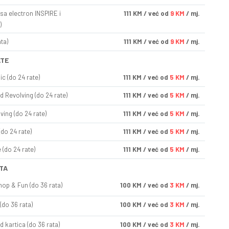
sa electron INSPIRE i
111
KM
/ već od
9 KM
/ mj.
)
ta)
111
KM
/ već od
9 KM
/ mj.
ATE
ic (do 24 rate)
111
KM
/ već od
5 KM
/ mj.
d Revolving (do 24 rate)
111
KM
/ već od
5 KM
/ mj.
ving (do 24 rate)
111
KM
/ već od
5 KM
/ mj.
(do 24 rate)
111
KM
/ već od
5 KM
/ mj.
(do 24 rate)
111
KM
/ već od
5 KM
/ mj.
TA
op & Fun (do 36 rata)
100
KM
/ već od
3 KM
/ mj.
(do 36 rata)
100
KM
/ već od
3 KM
/ mj.
d kartica (do 36 rata)
100
KM
/ već od
3 KM
/ mj.