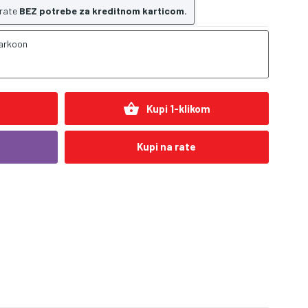
 rate
BEZ potrebe za kreditnom karticom.
arkoon
shopping_basket
Kupi 1-klikom
Kupi na rate