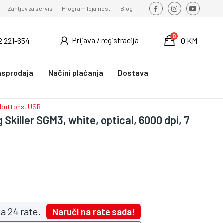
Zahtjev za servis
Program lojalnosti
Blog
0
Prijava / registracija
2 221-654
0 KM
asprodaja
Načini plaćanja
Dostava
 buttons, USB
killer SGM3, white, optical, 6000 dpi, 7
a 24 rate.
Naruči na rate sada!