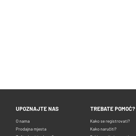
UPOZNAJTE NAS
TREBATE POMOĆ?
O nama
Kako se registrovati?
Prodajna mjesta
Kako naručiti?