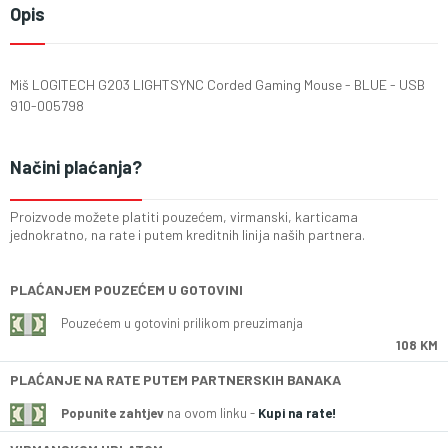
Opis
Miš LOGITECH G203 LIGHTSYNC Corded Gaming Mouse - BLUE - USB
910-005798
Načini plaćanja?
Proizvode možete platiti pouzećem, virmanski, karticama
jednokratno, na rate i putem kreditnih linija naših partnera.
PLAĆANJEM POUZEĆEM U GOTOVINI
Pouzećem u gotovini prilikom preuzimanja
108 KM
PLAĆANJE NA RATE PUTEM PARTNERSKIH BANAKA
Popunite zahtjev
na ovom linku -
Kupi na rate!