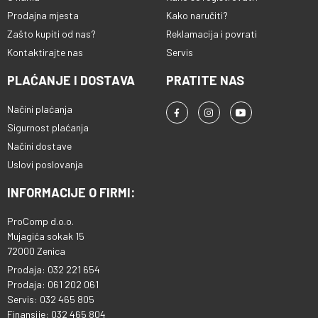
Prodajna mjesta
Kako naručiti?
Zašto kupiti od nas?
Reklamacija i povrati
Kontaktirajte nas
Servis
PLAĆANJE I DOSTAVA
PRATITE NAS
Načini plaćanja
Sigurnost plaćanja
Načini dostave
Uslovi poslovanja
INFORMACIJE O FIRMI:
ProComp d.o.o.
Mujagića sokak 15
72000 Zenica
Prodaja: 032 221 654
Prodaja: 061 202 061
Servis: 032 465 805
Finansije: 032 465 804