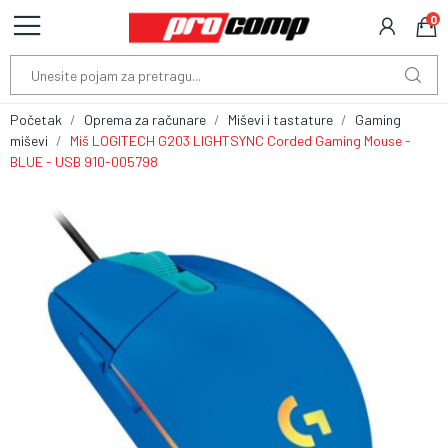
0
Početak
Oprema za računare
Miševi i tastature
Gaming
miševi
Miš LOGITECH G203 LIGHTSYNC Corded Gaming Mouse -
BLUE - USB 910-005798