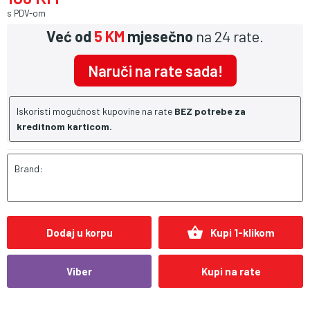
s PDV-om
Već od
5 KM
mjesečno
na 24 rate.
Naruči na rate sada!
Iskoristi mogućnost kupovine na rate
BEZ potrebe za
kreditnom karticom.
Brand:
shopping_basket
Dodaj u korpu
Kupi 1-klikom
Viber
Kupi na rate