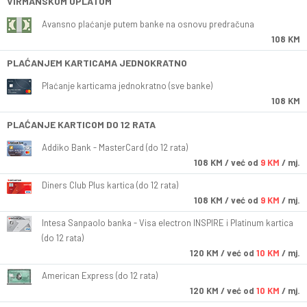
VIRMANSKOM UPLATOM
Avansno plaćanje putem banke na osnovu predračuna
108 KM
PLAĆANJEM KARTICAMA JEDNOKRATNO
Plaćanje karticama jednokratno (sve banke)
108 KM
PLAĆANJE KARTICOM DO 12 RATA
Addiko Bank - MasterCard (do 12 rata)
108
KM
/ već od
9 KM
/ mj.
Diners Club Plus kartica (do 12 rata)
108
KM
/ već od
9 KM
/ mj.
Intesa Sanpaolo banka - Visa electron INSPIRE i Platinum kartica
(do 12 rata)
120
KM
/ već od
10 KM
/ mj.
American Express (do 12 rata)
120
KM
/ već od
10 KM
/ mj.