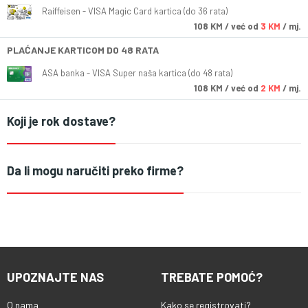
Raiffeisen - VISA Magic Card kartica (do 36 rata)
108
KM
/ već od
3 KM
/ mj.
PLAĆANJE KARTICOM DO 48 RATA
ASA banka - VISA Super naša kartica (do 48 rata)
108
KM
/ već od
2 KM
/ mj.
Koji je rok dostave?
Da li mogu naručiti preko firme?
UPOZNAJTE NAS
TREBATE POMOĆ?
O nama
Kako se registrovati?