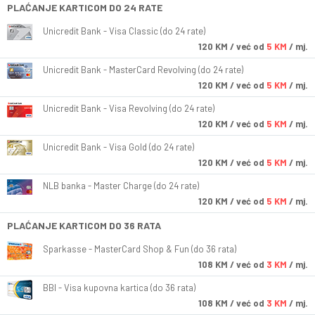
PLAĆANJE KARTICOM DO 24 RATE
Unicredit Bank - Visa Classic (do 24 rate)
120
KM
/ već od
5 KM
/ mj.
Unicredit Bank - MasterCard Revolving (do 24 rate)
120
KM
/ već od
5 KM
/ mj.
Unicredit Bank - Visa Revolving (do 24 rate)
120
KM
/ već od
5 KM
/ mj.
Unicredit Bank - Visa Gold (do 24 rate)
120
KM
/ već od
5 KM
/ mj.
NLB banka - Master Charge (do 24 rate)
120
KM
/ već od
5 KM
/ mj.
PLAĆANJE KARTICOM DO 36 RATA
Sparkasse - MasterCard Shop & Fun (do 36 rata)
108
KM
/ već od
3 KM
/ mj.
BBI - Visa kupovna kartica (do 36 rata)
108
KM
/ već od
3 KM
/ mj.