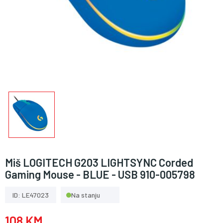
Miš LOGITECH G203 LIGHTSYNC Corded
Gaming Mouse - BLUE - USB 910-005798
ID: LE47023
Na stanju
108 KM