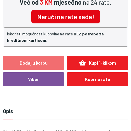
Već od
3 KM
mjesečno
na 24 rate.
Naruči na rate sada!
Iskoristi mogućnost kupovine na rate
BEZ potrebe za
kreditnom karticom.
shopping_basket
Dodaj u korpu
Kupi 1-klikom
Viber
Kupi na rate
Opis