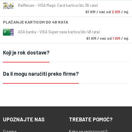
Raiffeisen - VISA Magic Card kartica (do 36 rata)
61
KM
/ već od
2 KM
/ mj.
PLAĆANJE KARTICOM DO 48 RATA
ASA banka - VISA Super naša kartica (do 48 rata)
61
KM
/ već od
1 KM
/ mj.
Koji je rok dostave?
Da li mogu naručiti preko firme?
UPOZNAJTE NAS
TREBATE POMOĆ?
O nama
Kako se registrovati?