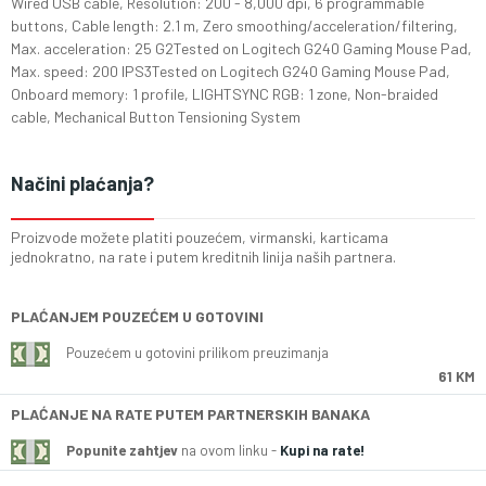
Wired USB cable, Resolution: 200 - 8,000 dpi, 6 programmable
buttons, Cable length: 2.1 m, Zero smoothing/acceleration/filtering,
Max. acceleration: 25 G2Tested on Logitech G240 Gaming Mouse Pad,
Max. speed: 200 IPS3Tested on Logitech G240 Gaming Mouse Pad,
Onboard memory: 1 profile, LIGHTSYNC RGB: 1 zone, Non-braided
cable, Mechanical Button Tensioning System
Načini plaćanja?
Proizvode možete platiti pouzećem, virmanski, karticama
jednokratno, na rate i putem kreditnih linija naših partnera.
PLAĆANJEM POUZEĆEM U GOTOVINI
Pouzećem u gotovini prilikom preuzimanja
61 KM
PLAĆANJE NA RATE PUTEM PARTNERSKIH BANAKA
Popunite zahtjev
na ovom linku -
Kupi na rate!