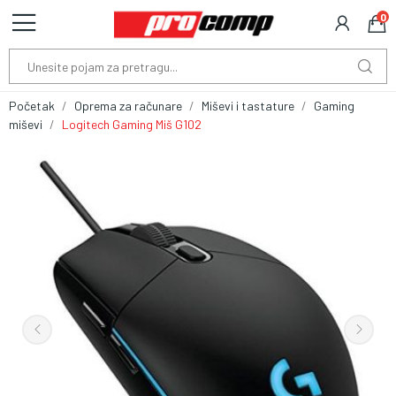
0
Početak
Oprema za računare
Miševi i tastature
Gaming
miševi
Logitech Gaming Miš G102