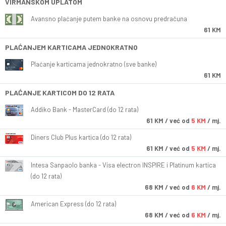
VIRMANSKOM UPLATOM
Avansno plaćanje putem banke na osnovu predračuna
61 KM
PLAĆANJEM KARTICAMA JEDNOKRATNO
Plaćanje karticama jednokratno (sve banke)
61 KM
PLAĆANJE KARTICOM DO 12 RATA
Addiko Bank - MasterCard (do 12 rata)
61
KM
/ već od
5 KM
/ mj.
Diners Club Plus kartica (do 12 rata)
61
KM
/ već od
5 KM
/ mj.
Intesa Sanpaolo banka - Visa electron INSPIRE i Platinum kartica
(do 12 rata)
68
KM
/ već od
6 KM
/ mj.
American Express (do 12 rata)
68
KM
/ već od
6 KM
/ mj.