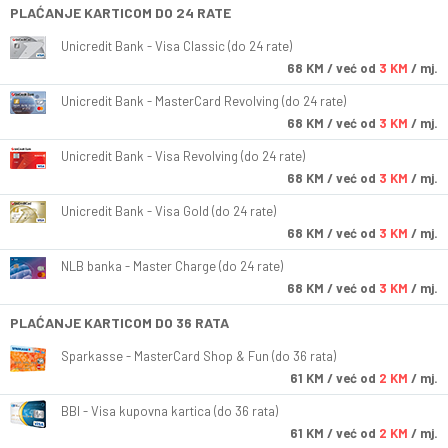
PLAĆANJE KARTICOM DO 24 RATE
Unicredit Bank - Visa Classic (do 24 rate)
68
KM
/ već od
3 KM
/ mj.
Unicredit Bank - MasterCard Revolving (do 24 rate)
68
KM
/ već od
3 KM
/ mj.
Unicredit Bank - Visa Revolving (do 24 rate)
68
KM
/ već od
3 KM
/ mj.
Unicredit Bank - Visa Gold (do 24 rate)
68
KM
/ već od
3 KM
/ mj.
NLB banka - Master Charge (do 24 rate)
68
KM
/ već od
3 KM
/ mj.
PLAĆANJE KARTICOM DO 36 RATA
Sparkasse - MasterCard Shop & Fun (do 36 rata)
61
KM
/ već od
2 KM
/ mj.
BBI - Visa kupovna kartica (do 36 rata)
61
KM
/ već od
2 KM
/ mj.