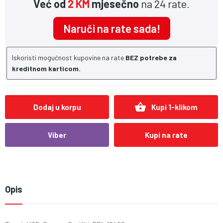
Već od
2 KM
mjesečno
na 24 rate.
Naruči na rate sada!
Iskoristi mogućnost kupovine na rate
BEZ potrebe za
kreditnom karticom.
shopping_basket
Dodaj u korpu
Kupi 1-klikom
Viber
Kupi na rate
Opis