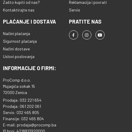
Zašto kupiti od nas?
Reklamacija i povrati
Kontaktirajte nas
Servis
PLAĆANJE I DOSTAVA
PRATITE NAS
Načini plaćanja
Sigurnost plaćanja
Načini dostave
Uslovi poslovanja
INFORMACIJE O FIRMI:
ProComp d.o.o.
Mujagića sokak 15
72000 Zenica
Prodaja: 032 221 654
Prodaja: 061 202 061
Servis: 032 465 805
Finansije: 032 465 804
E-mail: prodaja@procomp.ba
ID broj: 4218813920000