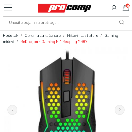
0
Početak
Oprema za računare
Miševi i tastature
Gaming
miševi
ReDragon - Gaming Miš Reaping M987