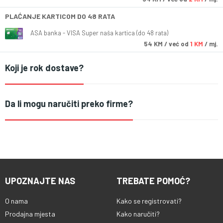
PLAĆANJE KARTICOM DO 48 RATA
ASA banka - VISA Super naša kartica (do 48 rata)
54
KM
/ već od
1 KM
/ mj.
Koji je rok dostave?
Da li mogu naručiti preko firme?
UPOZNAJTE NAS
TREBATE POMOĆ?
O nama
Kako se registrovati?
Prodajna mjesta
Kako naručiti?