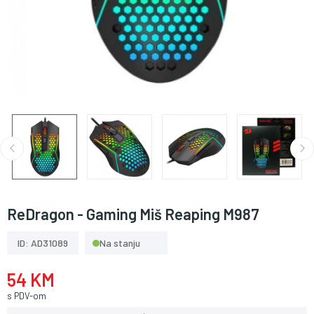
ReDragon - Gaming Miš Reaping M987
ID: AD31089
Na stanju
54 KM
s PDV-om