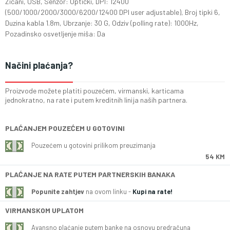
Zicani, USB, Senzor: Optički, DPI: 12400
(500/1000/2000/3000/6200/12400 DPI user adjustable), Broj tipki 6,
Duzina kabla 1.8m, Ubrzanje: 30 G, Odziv (polling rate): 1000Hz,
Pozadinsko osvetljenje miša: Da
Načini plaćanja?
Proizvode možete platiti pouzećem, virmanski, karticama
jednokratno, na rate i putem kreditnih linija naših partnera.
PLAĆANJEM POUZEĆEM U GOTOVINI
Pouzećem u gotovini prilikom preuzimanja
54 KM
PLAĆANJE NA RATE PUTEM PARTNERSKIH BANAKA
Popunite zahtjev
na ovom linku -
Kupi na rate!
VIRMANSKOM UPLATOM
Avansno plaćanje putem banke na osnovu predračuna