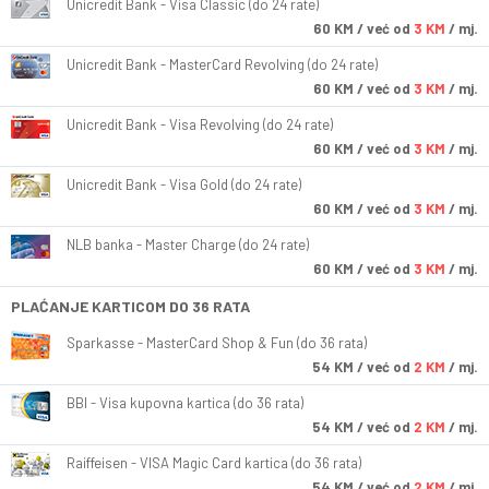
Unicredit Bank - Visa Classic (do 24 rate)
60
KM
/ već od
3 KM
/ mj.
Unicredit Bank - MasterCard Revolving (do 24 rate)
60
KM
/ već od
3 KM
/ mj.
Unicredit Bank - Visa Revolving (do 24 rate)
60
KM
/ već od
3 KM
/ mj.
Unicredit Bank - Visa Gold (do 24 rate)
60
KM
/ već od
3 KM
/ mj.
NLB banka - Master Charge (do 24 rate)
60
KM
/ već od
3 KM
/ mj.
PLAĆANJE KARTICOM DO 36 RATA
Sparkasse - MasterCard Shop & Fun (do 36 rata)
54
KM
/ već od
2 KM
/ mj.
BBI - Visa kupovna kartica (do 36 rata)
54
KM
/ već od
2 KM
/ mj.
Raiffeisen - VISA Magic Card kartica (do 36 rata)
54
KM
/ već od
2 KM
/ mj.