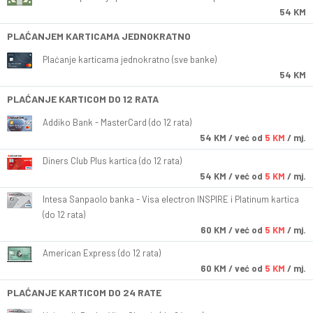
54 KM
PLAĆANJEM KARTICAMA JEDNOKRATNO
Plaćanje karticama jednokratno (sve banke)
54 KM
PLAĆANJE KARTICOM DO 12 RATA
Addiko Bank - MasterCard (do 12 rata)
54
KM
/ već od
5 KM
/ mj.
Diners Club Plus kartica (do 12 rata)
54
KM
/ već od
5 KM
/ mj.
Intesa Sanpaolo banka - Visa electron INSPIRE i Platinum kartica
(do 12 rata)
60
KM
/ već od
5 KM
/ mj.
American Express (do 12 rata)
60
KM
/ već od
5 KM
/ mj.
PLAĆANJE KARTICOM DO 24 RATE