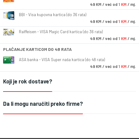
49
KM
/ već od
1 KM
/ mj.
BBI - Visa kupovna kartica (do 36 rata)
49
KM
/ već od
1 KM
/ mj.
Raiffeisen - VISA Magic Card kartica (do 36 rata)
49
KM
/ već od
1 KM
/ mj.
PLAĆANJE KARTICOM DO 48 RATA
ASA banka - VISA Super naša kartica (do 48 rata)
49
KM
/ već od
1 KM
/ mj.
Koji je rok dostave?
Da li mogu naručiti preko firme?