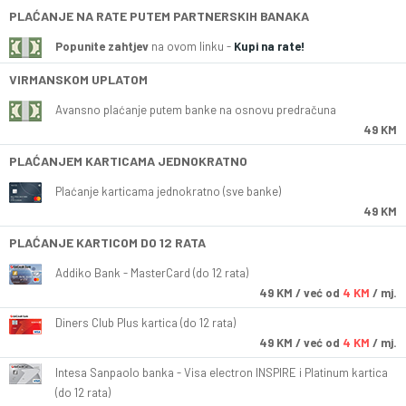
PLAĆANJE NA RATE PUTEM PARTNERSKIH BANAKA
Popunite zahtjev
na ovom linku -
Kupi na rate!
VIRMANSKOM UPLATOM
Avansno plaćanje putem banke na osnovu predračuna
49 KM
PLAĆANJEM KARTICAMA JEDNOKRATNO
Plaćanje karticama jednokratno (sve banke)
49 KM
PLAĆANJE KARTICOM DO 12 RATA
Addiko Bank - MasterCard (do 12 rata)
49
KM
/ već od
4 KM
/ mj.
Diners Club Plus kartica (do 12 rata)
49
KM
/ već od
4 KM
/ mj.
Intesa Sanpaolo banka - Visa electron INSPIRE i Platinum kartica
(do 12 rata)