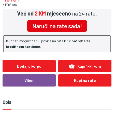
s PDV-om
Već od
2 KM
mjesečno
na 24 rate.
Naruči na rate sada!
Iskoristi mogućnost kupovine na rate
BEZ potrebe za
kreditnom karticom.
shopping_basket
Dodaj u korpu
Kupi 1-klikom
Viber
Kupi na rate
Opis