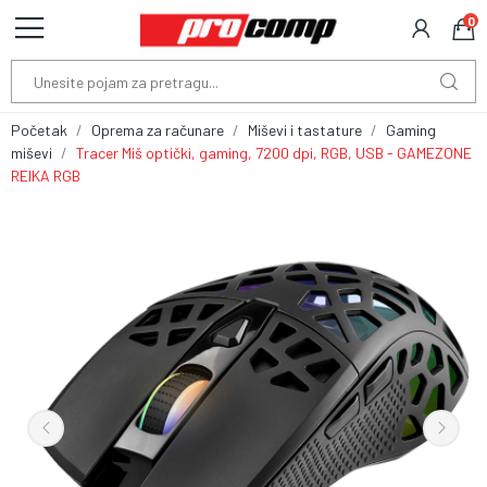
0
Početak
Oprema za računare
Miševi i tastature
Gaming
miševi
Tracer Miš optički, gaming, 7200 dpi, RGB, USB - GAMEZONE
REIKA RGB