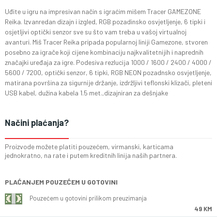
Uđite u igru na impresivan način s igraćim mišem Tracer GAMEZONE
Reika. Izvanredan dizajn i izgled, RGB pozadinsko osvjetljenje, 6 tipki i
osjetljivi optički senzor sve su što vam treba u vašoj virtualnoj
avanturi. Miš Tracer Reika pripada popularnoj liniji Gamezone, stvoren
posebno za igrače koji cijene kombinaciju najkvalitetnijih i naprednih
značajki uređaja za igre. Podesiva rezlucija 1000 / 1600 / 2400 / 4000 /
5600 / 7200, optički senzor, 6 tipki, RGB NEON pozadnsko osvjetljenje,
matirana površina za sigurnije držanje, izdržljivi teflonski klizači, pleteni
USB kabel, dužina kabela 1.5 met.,dizajniran za dešnjake
Načini plaćanja?
Proizvode možete platiti pouzećem, virmanski, karticama
jednokratno, na rate i putem kreditnih linija naših partnera.
PLAĆANJEM POUZEĆEM U GOTOVINI
Pouzećem u gotovini prilikom preuzimanja
49 KM