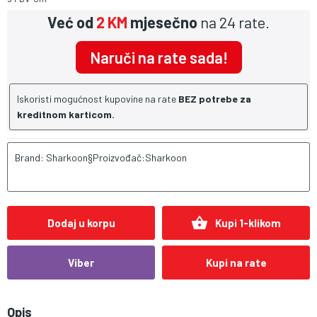
Već od
2 KM
mjesečno
na 24 rate.
Naruči na rate sada!
Iskoristi mogućnost kupovine na rate
BEZ potrebe za
kreditnom karticom.
Brand: Sharkoon§Proizvođač:Sharkoon
shopping_basket
Dodaj u korpu
Kupi 1-klikom
Viber
Kupi na rate
Opis