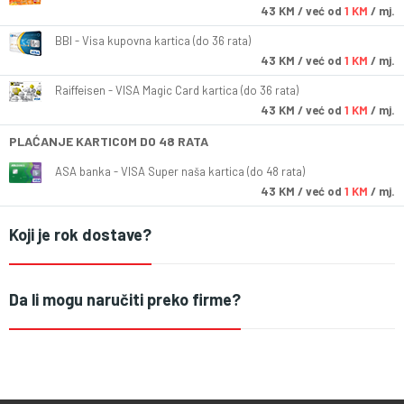
43
KM
/ već od
1 KM
/ mj.
BBI - Visa kupovna kartica (do 36 rata)
43
KM
/ već od
1 KM
/ mj.
Raiffeisen - VISA Magic Card kartica (do 36 rata)
43
KM
/ već od
1 KM
/ mj.
PLAĆANJE KARTICOM DO 48 RATA
ASA banka - VISA Super naša kartica (do 48 rata)
43
KM
/ već od
1 KM
/ mj.
Koji je rok dostave?
Da li mogu naručiti preko firme?