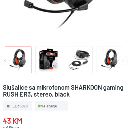
Slušalice sa mikrofonom SHARKOON gaming
RUSH ER3, stereo, black
ID: LE35979
Na stanju
43 KM
s PDV-om