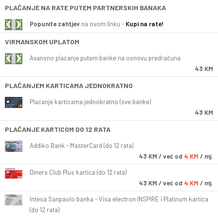
PLAĆANJE NA RATE PUTEM PARTNERSKIH BANAKA
Popunite zahtjev
na ovom linku -
Kupi na rate!
VIRMANSKOM UPLATOM
Avansno plaćanje putem banke na osnovu predračuna
43 KM
PLAĆANJEM KARTICAMA JEDNOKRATNO
Plaćanje karticama jednokratno (sve banke)
43 KM
PLAĆANJE KARTICOM DO 12 RATA
Addiko Bank - MasterCard (do 12 rata)
43
KM
/ već od
4 KM
/ mj.
Diners Club Plus kartica (do 12 rata)
43
KM
/ već od
4 KM
/ mj.
Intesa Sanpaolo banka - Visa electron INSPIRE i Platinum kartica
(do 12 rata)