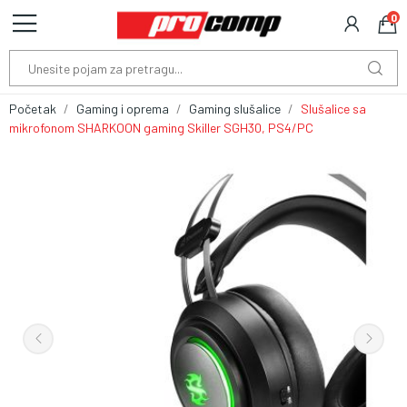
0
Početak
Gaming i oprema
Gaming slušalice
Slušalice sa
mikrofonom SHARKOON gaming Skiller SGH30, PS4/PC