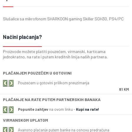
Slušalice sa mikrofonom SHARKOON gaming Skiller SGH30, PS4/PC
Načini plaćanja?
Proizvode možete platiti pouzećem, virmanski, karticama
jednokratno, na rate i putem kreditnih linija naših partnera.
PLAĆANJEM POUZEĆEM U GOTOVINI
Pouzećem u gotovini prilikom preuzimanja
81 KM
PLAĆANJE NA RATE PUTEM PARTNERSKIH BANAKA
Popunite zahtjev
na ovom linku -
Kupi na rate!
VIRMANSKOM UPLATOM
Avansno plaćanje putem banke na osnovu predračuna