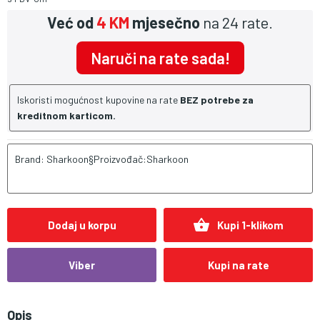
Već od
4 KM
mjesečno
na 24 rate.
Naruči na rate sada!
Iskoristi mogućnost kupovine na rate
BEZ potrebe za
kreditnom karticom.
Brand: Sharkoon§Proizvođač:Sharkoon
shopping_basket
Dodaj u korpu
Kupi 1-klikom
Viber
Kupi na rate
Opis