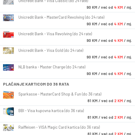
Unicredit Bank - Visa Classic (do 24 rate)
90
KM
/ već od
4 KM
/ mj.
Unicredit Bank - MasterCard Revolving (do 24 rate)
90
KM
/ već od
4 KM
/ mj.
Unicredit Bank - Visa Revolving (do 24 rate)
90
KM
/ već od
4 KM
/ mj.
Unicredit Bank - Visa Gold (do 24 rate)
90
KM
/ već od
4 KM
/ mj.
NLB banka - Master Charge (do 24 rate)
90
KM
/ već od
4 KM
/ mj.
PLAĆANJE KARTICOM DO 36 RATA
Sparkasse - MasterCard Shop & Fun (do 36 rata)
81
KM
/ već od
2 KM
/ mj.
BBI - Visa kupovna kartica (do 36 rata)
81
KM
/ već od
2 KM
/ mj.
Raiffeisen - VISA Magic Card kartica (do 36 rata)
81
KM
/ već od
2 KM
/ mj.