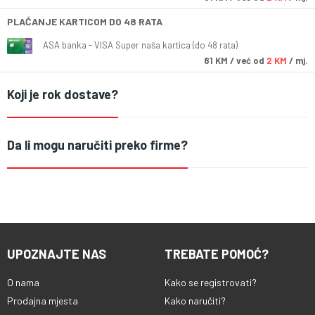
PLAĆANJE KARTICOM DO 48 RATA
ASA banka - VISA Super naša kartica (do 48 rata)
81
KM
/ već od
2 KM
/ mj.
Koji je rok dostave?
Da li mogu naručiti preko firme?
UPOZNAJTE NAS
TREBATE POMOĆ?
O nama
Kako se registrovati?
Prodajna mjesta
Kako naručiti?