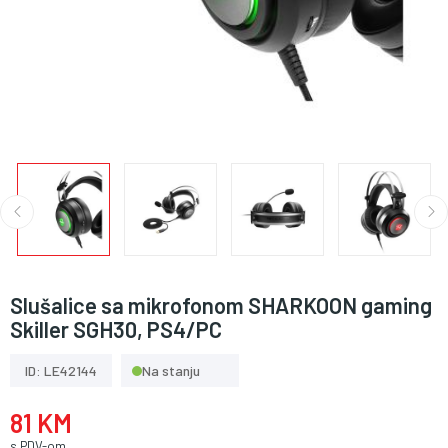
Slušalice sa mikrofonom SHARKOON gaming
Skiller SGH30, PS4/PC
ID: LE42144
Na stanju
81 KM
s PDV-om