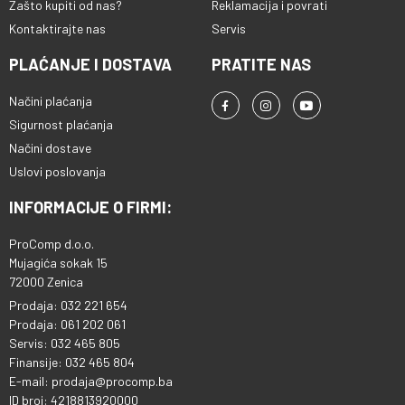
Zašto kupiti od nas?
Reklamacija i povrati
Kontaktirajte nas
Servis
PLAĆANJE I DOSTAVA
PRATITE NAS
Načini plaćanja
Sigurnost plaćanja
Načini dostave
Uslovi poslovanja
INFORMACIJE O FIRMI:
ProComp d.o.o.
Mujagića sokak 15
72000 Zenica
Prodaja: 032 221 654
Prodaja: 061 202 061
Servis: 032 465 805
Finansije: 032 465 804
E-mail: prodaja@procomp.ba
ID broj: 4218813920000