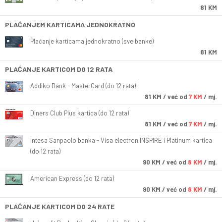
81 KM
PLAĆANJEM KARTICAMA JEDNOKRATNO
Plaćanje karticama jednokratno (sve banke)
81 KM
PLAĆANJE KARTICOM DO 12 RATA
Addiko Bank - MasterCard (do 12 rata)
81
KM
/ već od
7 KM
/ mj.
Diners Club Plus kartica (do 12 rata)
81
KM
/ već od
7 KM
/ mj.
Intesa Sanpaolo banka - Visa electron INSPIRE i Platinum kartica
(do 12 rata)
90
KM
/ već od
8 KM
/ mj.
American Express (do 12 rata)
90
KM
/ već od
8 KM
/ mj.
PLAĆANJE KARTICOM DO 24 RATE