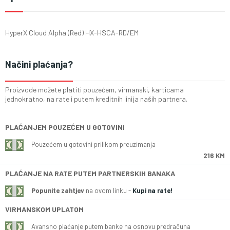
HyperX Cloud Alpha (Red) HX-HSCA-RD/EM
Načini plaćanja?
Proizvode možete platiti pouzećem, virmanski, karticama
jednokratno, na rate i putem kreditnih linija naših partnera.
PLAĆANJEM POUZEĆEM U GOTOVINI
Pouzećem u gotovini prilikom preuzimanja
216 KM
PLAĆANJE NA RATE PUTEM PARTNERSKIH BANAKA
Popunite zahtjev
na ovom linku -
Kupi na rate!
VIRMANSKOM UPLATOM
Avansno plaćanje putem banke na osnovu predračuna