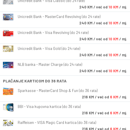
Unicredit Bank - Visa Classic (do 24 rate)
240
KM
/ već od
10 KM
/ mj.
Unicredit Bank - MasterCard Revolving (do 24 rate)
240
KM
/ već od
10 KM
/ mj.
Unicredit Bank - Visa Revolving (do 24 rate)
240
KM
/ već od
10 KM
/ mj.
Unicredit Bank - Visa Gold (do 24 rate)
240
KM
/ već od
10 KM
/ mj.
NLB banka - Master Charge (do 24 rate)
240
KM
/ već od
10 KM
/ mj.
PLAĆANJE KARTICOM DO 36 RATA
Sparkasse - MasterCard Shop & Fun (do 36 rata)
216
KM
/ već od
6 KM
/ mj.
BBI - Visa kupovna kartica (do 36 rata)
216
KM
/ već od
6 KM
/ mj.
Raiffeisen - VISA Magic Card kartica (do 36 rata)
216
KM
/ već od
6 KM
/ mj.