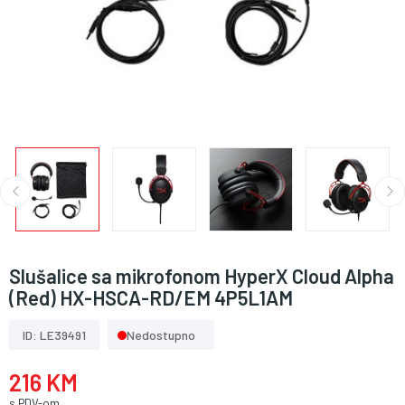
Slušalice sa mikrofonom HyperX Cloud Alpha
(Red) HX-HSCA-RD/EM 4P5L1AM
ID: LE39491
Nedostupno
216 KM
s PDV-om