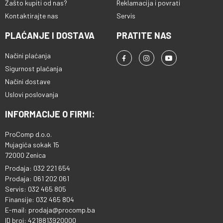
Zašto kupiti od nas?
Reklamacija i povrati
Kontaktirajte nas
Servis
PLAĆANJE I DOSTAVA
PRATITE NAS
Načini plaćanja
Sigurnost plaćanja
Načini dostave
Uslovi poslovanja
INFORMACIJE O FIRMI:
ProComp d.o.o.
Mujagića sokak 15
72000 Zenica
Prodaja: 032 221 654
Prodaja: 061 202 061
Servis: 032 465 805
Finansije: 032 465 804
E-mail: prodaja@procomp.ba
ID broj: 4218813920000