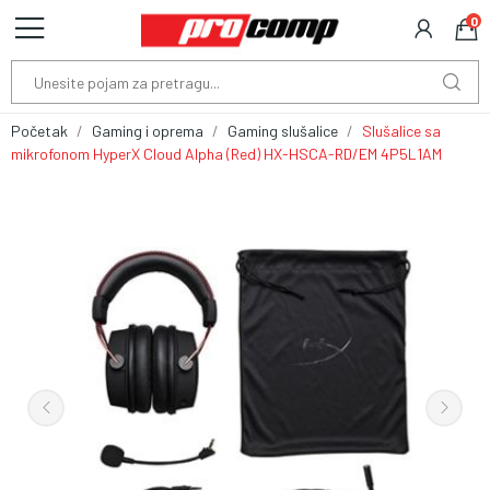
0
Početak
Gaming i oprema
Gaming slušalice
Slušalice sa
mikrofonom HyperX Cloud Alpha (Red) HX-HSCA-RD/EM 4P5L1AM