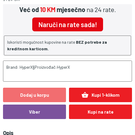
Već od
10 KM
mjesečno
na 24 rate.
Naruči na rate sada!
Iskoristi mogućnost kupovine na rate
BEZ potrebe za
kreditnom karticom.
Brand: HyperX§Proizvođač:HyperX
shopping_basket
Dodaj u korpu
Kupi 1-klikom
Viber
Kupi na rate
Opis