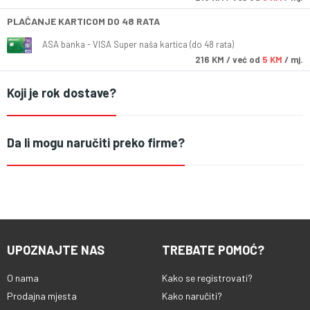
PLAĆANJE KARTICOM DO 48 RATA
ASA banka - VISA Super naša kartica (do 48 rata)
216
KM
/ već od
5 KM
/ mj.
Koji je rok dostave?
Da li mogu naručiti preko firme?
UPOZNAJTE NAS
TREBATE POMOĆ?
O nama
Kako se registrovati?
Prodajna mjesta
Kako naručiti?