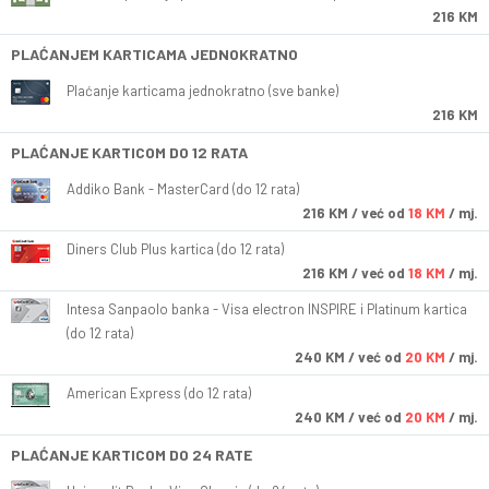
216 KM
PLAĆANJEM KARTICAMA JEDNOKRATNO
Plaćanje karticama jednokratno (sve banke)
216 KM
PLAĆANJE KARTICOM DO 12 RATA
Addiko Bank - MasterCard (do 12 rata)
216
KM
/ već od
18 KM
/ mj.
Diners Club Plus kartica (do 12 rata)
216
KM
/ već od
18 KM
/ mj.
Intesa Sanpaolo banka - Visa electron INSPIRE i Platinum kartica
(do 12 rata)
240
KM
/ već od
20 KM
/ mj.
American Express (do 12 rata)
240
KM
/ već od
20 KM
/ mj.
PLAĆANJE KARTICOM DO 24 RATE