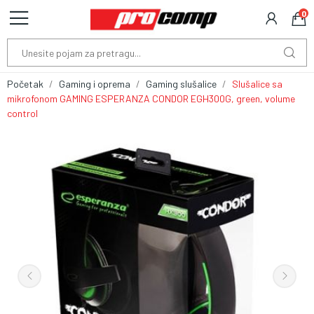
0
Početak
Gaming i oprema
Gaming slušalice
Slušalice sa
mikrofonom GAMING ESPERANZA CONDOR EGH300G, green, volume
control