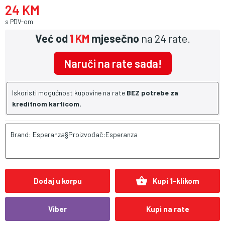
24 KM
s PDV-om
Već od
1 KM
mjesečno
na 24 rate.
Naruči na rate sada!
Iskoristi mogućnost kupovine na rate
BEZ potrebe za
kreditnom karticom.
Brand: Esperanza§Proizvođač:Esperanza
shopping_basket
Dodaj u korpu
Kupi 1-klikom
Viber
Kupi na rate