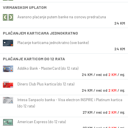
VIRMANSKOM UPLATOM
Avansno plaćanje putem banke na osnovu predračuna
24 KM
PLAĆANJEM KARTICAMA JEDNOKRATNO
Plaćanje karticama jednokratno (sve banke)
24 KM
PLAĆANJE KARTICOM DO 12 RATA
Addiko Bank - MasterCard (do 12 rata)
24
KM
/ već od
2 KM
/ mj.
Diners Club Plus kartica (do 12 rata)
24
KM
/ već od
2 KM
/ mj.
Intesa Sanpaolo banka - Visa electron INSPIRE i Platinum kartica
(do 12 rata)
27
KM
/ već od
2 KM
/ mj.
American Express (do 12 rata)