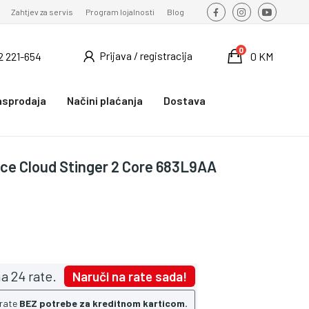
Zahtjev za servis
Program lojalnosti
Blog
0
Prijava / registracija
2 221-654
0 KM
asprodaja
Načini plaćanja
Dostava
ce Cloud Stinger 2 Core 683L9AA
a 24 rate.
Naruči na rate sada!
 rate
BEZ potrebe za kreditnom karticom.