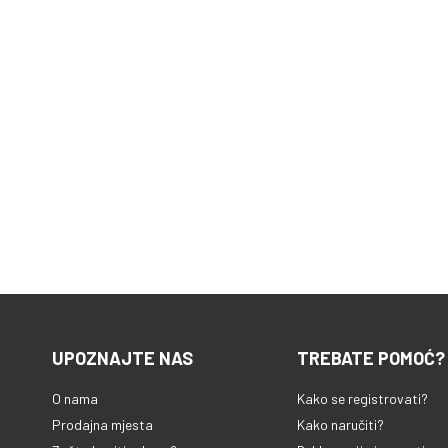
UPOZNAJTE NAS
TREBATE POMOĆ?
O nama
Kako se registrovati?
Prodajna mjesta
Kako naručiti?