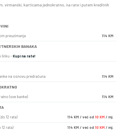
, virmanski, karticama jednokratno, na rate i putem kreditnih
VINI
kom preuzimanja
114 KM
RTNERSKIH BANAKA
 linku -
Kupi na rate!
anke na osnovu predračuna
114 KM
OKRATNO
ratno (sve banke)
114 KM
TA
do 12 rata)
114
KM
/ već od
10 KM
/ mj.
 12 rata)
114
KM
/ već od
10 KM
/ mj.