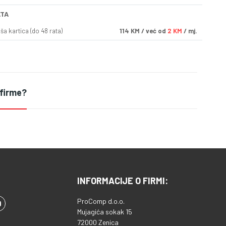
ATA
a kartica (do 48 rata)
114
KM
/ već od
2 KM
/ mj.
 firme?
INFORMACIJE O FIRMI:
ProComp d.o.o.
Mujagića sokak 15
72000 Zenica