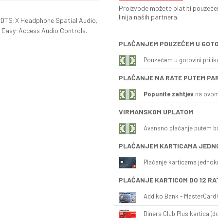
Proizvode možete platiti pouzećem
linija naših partnera.
ve DTS:X Headphone Spatial Audio,
 Easy-Access Audio Controls.
PLAĆANJEM POUZEĆEM U GOTO
Pouzećem u gotovini prili
PLAĆANJE NA RATE PUTEM PA
Popunite zahtjev
na ovom
VIRMANSKOM UPLATOM
Avansno plaćanje putem b
PLAĆANJEM KARTICAMA JEDN
Plaćanje karticama jednok
PLAĆANJE KARTICOM DO 12 RA
Addiko Bank - MasterCard (
Diners Club Plus kartica (do