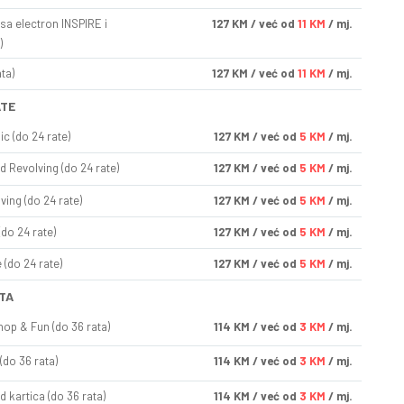
sa electron INSPIRE i
127
KM
/ već od
11 KM
/ mj.
)
ta)
127
KM
/ već od
11 KM
/ mj.
ATE
ic (do 24 rate)
127
KM
/ već od
5 KM
/ mj.
d Revolving (do 24 rate)
127
KM
/ već od
5 KM
/ mj.
ving (do 24 rate)
127
KM
/ već od
5 KM
/ mj.
(do 24 rate)
127
KM
/ već od
5 KM
/ mj.
(do 24 rate)
127
KM
/ već od
5 KM
/ mj.
TA
op & Fun (do 36 rata)
114
KM
/ već od
3 KM
/ mj.
(do 36 rata)
114
KM
/ već od
3 KM
/ mj.
d kartica (do 36 rata)
114
KM
/ već od
3 KM
/ mj.