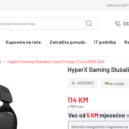
Kako naručiti?
03
Kupovina na rate
Zatražite ponudu
IT podrška
R
e
HyperX Gaming Slušalice Cloud Stinger 2 Core 683L9AA
HyperX Gaming Slušali
ID: AD32823
Na stanju
114 KM
s PDV-om
Već od
5 KM
mjesečno
n
Iskoristi mogućnost kupovine na