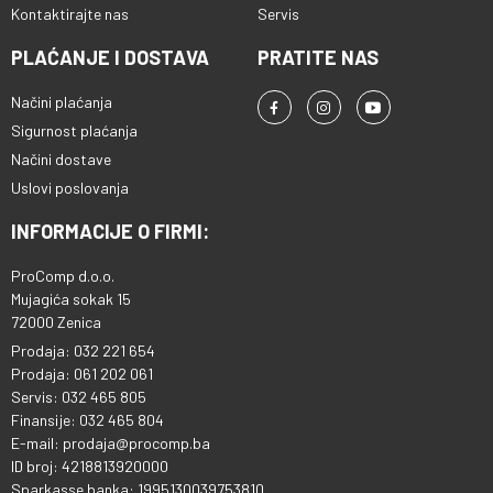
Kontaktirajte nas
Servis
PLAĆANJE I DOSTAVA
PRATITE NAS
Načini plaćanja
Sigurnost plaćanja
Načini dostave
Uslovi poslovanja
INFORMACIJE O FIRMI:
ProComp d.o.o.
Mujagića sokak 15
72000 Zenica
Prodaja: 032 221 654
Prodaja: 061 202 061
Servis: 032 465 805
Finansije: 032 465 804
E-mail: prodaja@procomp.ba
ID broj: 4218813920000
Sparkasse banka: 1995130039753810