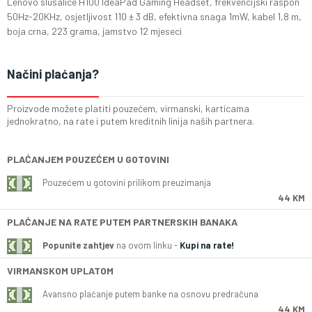
Lenovo slušalice H100 IdeaPad Gaming Headset, frekvencijski raspon
50Hz-20KHz, osjetljivost 110 ± 3 dB, efektivna snaga 1mW, kabel 1,8 m,
boja crna, 223 grama, jamstvo 12 mjeseci
Načini plaćanja?
Proizvode možete platiti pouzećem, virmanski, karticama
jednokratno, na rate i putem kreditnih linija naših partnera.
PLAĆANJEM POUZEĆEM U GOTOVINI
Pouzećem u gotovini prilikom preuzimanja
44 KM
PLAĆANJE NA RATE PUTEM PARTNERSKIH BANAKA
Popunite zahtjev
na ovom linku -
Kupi na rate!
VIRMANSKOM UPLATOM
Avansno plaćanje putem banke na osnovu predračuna
44 KM