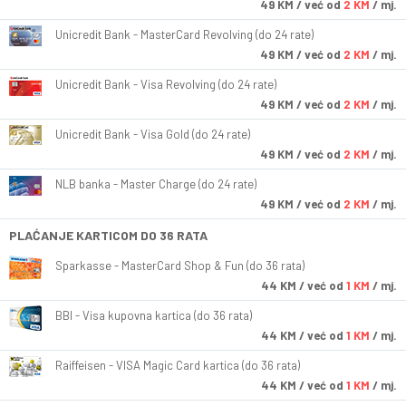
49
KM
/ već od
2 KM
/ mj.
Unicredit Bank - MasterCard Revolving (do 24 rate)
49
KM
/ već od
2 KM
/ mj.
Unicredit Bank - Visa Revolving (do 24 rate)
49
KM
/ već od
2 KM
/ mj.
Unicredit Bank - Visa Gold (do 24 rate)
49
KM
/ već od
2 KM
/ mj.
NLB banka - Master Charge (do 24 rate)
49
KM
/ već od
2 KM
/ mj.
PLAĆANJE KARTICOM DO 36 RATA
Sparkasse - MasterCard Shop & Fun (do 36 rata)
44
KM
/ već od
1 KM
/ mj.
BBI - Visa kupovna kartica (do 36 rata)
44
KM
/ već od
1 KM
/ mj.
Raiffeisen - VISA Magic Card kartica (do 36 rata)
44
KM
/ već od
1 KM
/ mj.