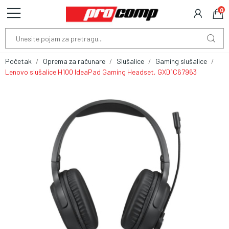
0
Početak
Oprema za računare
Slušalice
Gaming slušalice
Lenovo slušalice H100 IdeaPad Gaming Headset, GXD1C67963