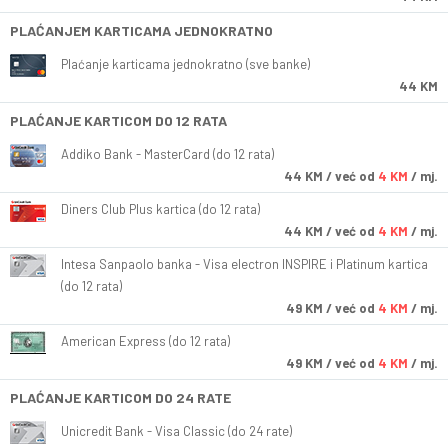
PLAĆANJEM KARTICAMA JEDNOKRATNO
Plaćanje karticama jednokratno (sve banke)
44 KM
PLAĆANJE KARTICOM DO 12 RATA
Addiko Bank - MasterCard (do 12 rata)
44
KM
/ već od
4 KM
/ mj.
Diners Club Plus kartica (do 12 rata)
44
KM
/ već od
4 KM
/ mj.
Intesa Sanpaolo banka - Visa electron INSPIRE i Platinum kartica
(do 12 rata)
49
KM
/ već od
4 KM
/ mj.
American Express (do 12 rata)
49
KM
/ već od
4 KM
/ mj.
PLAĆANJE KARTICOM DO 24 RATE
Unicredit Bank - Visa Classic (do 24 rate)