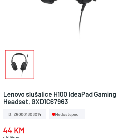
Lenovo slušalice H100 IdeaPad Gaming
Headset, GXD1C67963
ID: ZG0001303014
Nedostupno
44 KM
s PDV-om