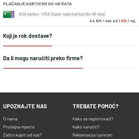
PLAĆANJE KARTICOM DO 48 RATA
ASA banka - VISA Super naša kartica (do 48 rata)
44
KM
/ već od
1 KM
/ mj.
Koji je rok dostave?
Da li mogu naručiti preko firme?
UPOZNAJTE NAS
TREBATE POMOĆ?
O nama
Kako se registrovati?
Prodajna mjesta
Kako naručiti?
Zašto kupiti od nas?
Reklamacija i povrati