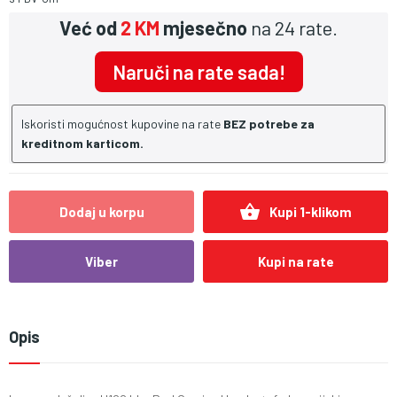
Već od
2 KM
mjesečno
na 24 rate.
Naruči na rate sada!
Iskoristi mogućnost kupovine na rate
BEZ potrebe za
kreditnom karticom.
shopping_basket
Dodaj u korpu
Kupi 1-klikom
Viber
Kupi na rate
Opis