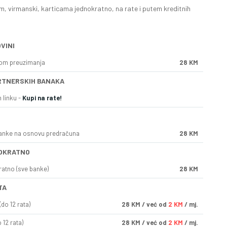
, virmanski, karticama jednokratno, na rate i putem kreditnih
VINI
kom preuzimanja
28 KM
RTNERSKIH BANAKA
 linku -
Kupi na rate!
anke na osnovu predračuna
28 KM
OKRATNO
ratno (sve banke)
28 KM
TA
do 12 rata)
28
KM
/ već od
2 KM
/ mj.
 12 rata)
28
KM
/ već od
2 KM
/ mj.