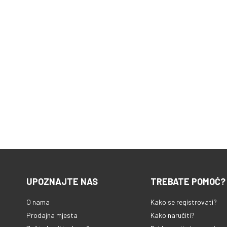
UPOZNAJTE NAS
TREBATE POMOĆ?
O nama
Kako se registrovati?
Prodajna mjesta
Kako naručiti?