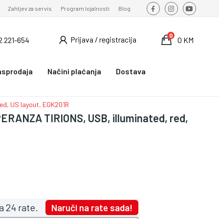
Zahtjev za servis
Program lojalnosti
Blog
0
Prijava / registracija
2 221-654
0 KM
asprodaja
Načini plaćanja
Dostava
ed, US layout, EGK201R
ERANZA TIRIONS, USB, illuminated, red,
a 24 rate.
Naruči na rate sada!