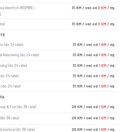
sa electron INSPIRE i
31
KM
/ već od
3 KM
/ mj.
)
ta)
31
KM
/ već od
3 KM
/ mj.
ATE
ic (do 24 rate)
31
KM
/ već od
1 KM
/ mj.
d Revolving (do 24 rate)
31
KM
/ već od
1 KM
/ mj.
ving (do 24 rate)
31
KM
/ već od
1 KM
/ mj.
(do 24 rate)
31
KM
/ već od
1 KM
/ mj.
(do 24 rate)
31
KM
/ već od
1 KM
/ mj.
TA
op & Fun (do 36 rata)
28
KM
/ već od
1 KM
/ mj.
(do 36 rata)
28
KM
/ već od
1 KM
/ mj.
d kartica (do 36 rata)
28
KM
/ već od
1 KM
/ mj.