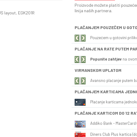
Proizvode možete platiti pouzećem
linija naših partnera.
US layout, EGK201R
PLAĆANJEM POUZEĆEM U GOTO
Pouzećem u gotovini prili
PLAĆANJE NA RATE PUTEM PA
Popunite zahtjev
na ovom
VIRMANSKOM UPLATOM
Avansno plaćanje putem b
PLAĆANJEM KARTICAMA JEDN
Plaćanje karticama jednok
PLAĆANJE KARTICOM DO 12 RA
Addiko Bank - MasterCard (
Diners Club Plus kartica (do