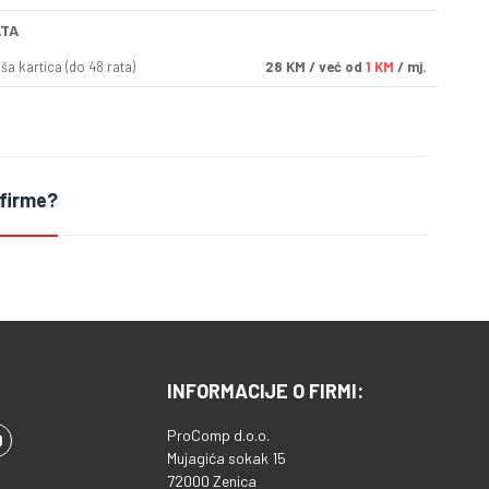
ATA
a kartica (do 48 rata)
28
KM
/ već od
1 KM
/ mj.
 firme?
INFORMACIJE O FIRMI:
ProComp d.o.o.
Mujagića sokak 15
72000 Zenica