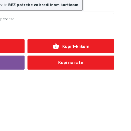
 rate
BEZ potrebe za kreditnom karticom.
speranza
shopping_basket
Kupi 1-klikom
Kupi na rate