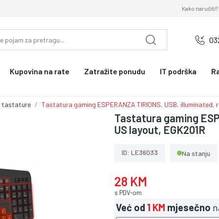
Kako naručiti?
03
Kupovina na rate
Zatražite ponudu
IT podrška
R
 tastature
Tastatura gaming ESPERANZA TIRIONS, USB, illuminated, r
Tastatura gaming ESP
US layout, EGK201R
ID: LE36033
Na stanju
28 KM
s PDV-om
Već od
1 KM
mjesečno
n