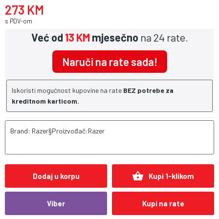
273 KM
s PDV-om
Već od
13 KM
mjesečno
na 24 rate.
Naruči na rate sada!
Iskoristi mogućnost kupovine na rate
BEZ potrebe za
kreditnom karticom.
Brand: Razer§Proizvođač:Razer
shopping_basket
Dodaj u korpu
Kupi 1-klikom
Viber
Kupi na rate