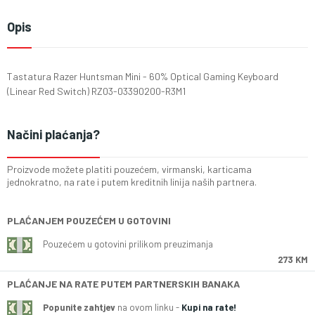
Opis
Tastatura Razer Huntsman Mini - 60% Optical Gaming Keyboard
(Linear Red Switch) RZ03-03390200-R3M1
Načini plaćanja?
Proizvode možete platiti pouzećem, virmanski, karticama
jednokratno, na rate i putem kreditnih linija naših partnera.
PLAĆANJEM POUZEĆEM U GOTOVINI
Pouzećem u gotovini prilikom preuzimanja
273 KM
PLAĆANJE NA RATE PUTEM PARTNERSKIH BANAKA
Popunite zahtjev
na ovom linku -
Kupi na rate!