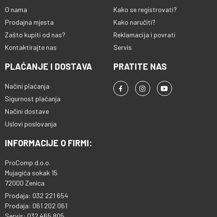
O nama
Kako se registrovati?
Prodajna mjesta
Kako naručiti?
Zašto kupiti od nas?
Reklamacija i povrati
Kontaktirajte nas
Servis
PLAĆANJE I DOSTAVA
PRATITE NAS
Načini plaćanja
Sigurnost plaćanja
Načini dostave
Uslovi poslovanja
INFORMACIJE O FIRMI:
ProComp d.o.o.
Mujagića sokak 15
72000 Zenica
Prodaja: 032 221 654
Prodaja: 061 202 061
Servis: 032 465 805