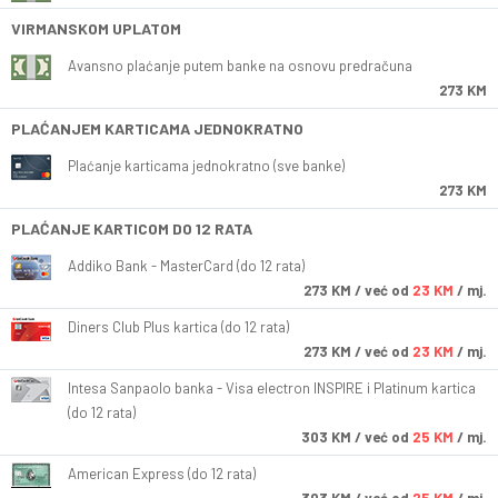
VIRMANSKOM UPLATOM
Avansno plaćanje putem banke na osnovu predračuna
273 KM
PLAĆANJEM KARTICAMA JEDNOKRATNO
Plaćanje karticama jednokratno (sve banke)
273 KM
PLAĆANJE KARTICOM DO 12 RATA
Addiko Bank - MasterCard (do 12 rata)
273
KM
/ već od
23 KM
/ mj.
Diners Club Plus kartica (do 12 rata)
273
KM
/ već od
23 KM
/ mj.
Intesa Sanpaolo banka - Visa electron INSPIRE i Platinum kartica
(do 12 rata)
303
KM
/ već od
25 KM
/ mj.
American Express (do 12 rata)