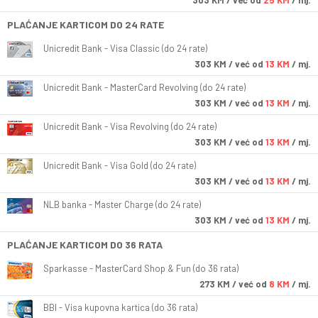
303
KM
/ već od
25 KM
/ mj.
PLAĆANJE KARTICOM DO 24 RATE
Unicredit Bank - Visa Classic (do 24 rate)
303
KM
/ već od
13 KM
/ mj.
Unicredit Bank - MasterCard Revolving (do 24 rate)
303
KM
/ već od
13 KM
/ mj.
Unicredit Bank - Visa Revolving (do 24 rate)
303
KM
/ već od
13 KM
/ mj.
Unicredit Bank - Visa Gold (do 24 rate)
303
KM
/ već od
13 KM
/ mj.
NLB banka - Master Charge (do 24 rate)
303
KM
/ već od
13 KM
/ mj.
PLAĆANJE KARTICOM DO 36 RATA
Sparkasse - MasterCard Shop & Fun (do 36 rata)
273
KM
/ već od
8 KM
/ mj.
BBI - Visa kupovna kartica (do 36 rata)