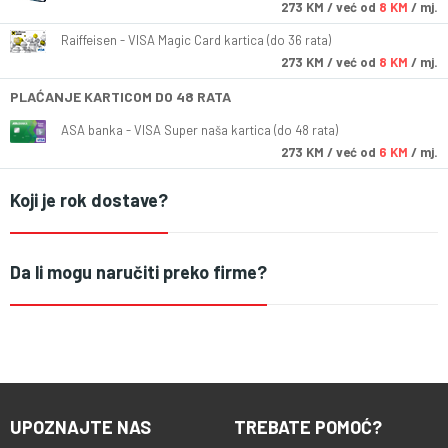
273
KM
/ već od
8 KM
/ mj.
Raiffeisen - VISA Magic Card kartica (do 36 rata)
273
KM
/ već od
8 KM
/ mj.
PLAĆANJE KARTICOM DO 48 RATA
ASA banka - VISA Super naša kartica (do 48 rata)
273
KM
/ već od
6 KM
/ mj.
Koji je rok dostave?
Da li mogu naručiti preko firme?
UPOZNAJTE NAS
TREBATE POMOĆ?