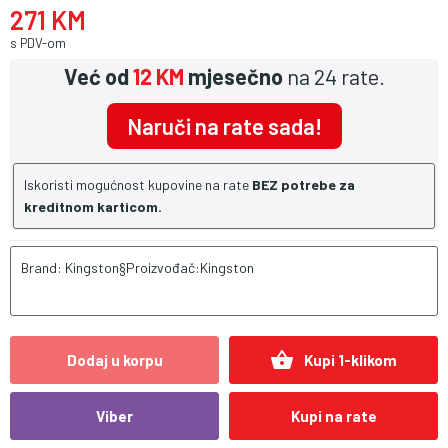
271 KM
s PDV-om
Već od
12 KM
mjesečno
na 24 rate.
Naruči na rate sada!
Iskoristi mogućnost kupovine na rate
BEZ potrebe za
kreditnom karticom.
Brand: Kingston§Proizvođač:Kingston
shopping_basket
Dodaj u korpu
Kupi 1-klikom
Viber
Kupi na rate