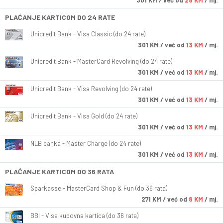
301
KM
/ već od
25 KM
/ mj.
PLAĆANJE KARTICOM DO 24 RATE
Unicredit Bank - Visa Classic (do 24 rate)
301
KM
/ već od
13 KM
/ mj.
Unicredit Bank - MasterCard Revolving (do 24 rate)
301
KM
/ već od
13 KM
/ mj.
Unicredit Bank - Visa Revolving (do 24 rate)
301
KM
/ već od
13 KM
/ mj.
Unicredit Bank - Visa Gold (do 24 rate)
301
KM
/ već od
13 KM
/ mj.
NLB banka - Master Charge (do 24 rate)
301
KM
/ već od
13 KM
/ mj.
PLAĆANJE KARTICOM DO 36 RATA
Sparkasse - MasterCard Shop & Fun (do 36 rata)
271
KM
/ već od
8 KM
/ mj.
BBI - Visa kupovna kartica (do 36 rata)