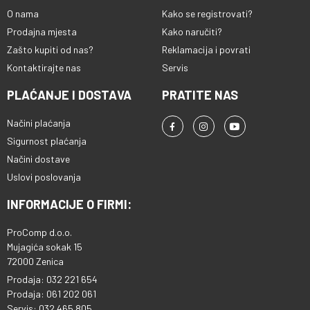
O nama
Kako se registrovati?
Prodajna mjesta
Kako naručiti?
Zašto kupiti od nas?
Reklamacija i povrati
Kontaktirajte nas
Servis
PLAĆANJE I DOSTAVA
PRATITE NAS
Načini plaćanja
Sigurnost plaćanja
Načini dostave
Uslovi poslovanja
INFORMACIJE O FIRMI:
ProComp d.o.o.
Mujagića sokak 15
72000 Zenica
Prodaja: 032 221 654
Prodaja: 061 202 061
Servis: 032 465 805