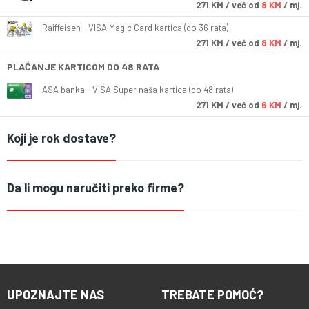
271
KM
/ već od
8 KM
/ mj.
Raiffeisen - VISA Magic Card kartica (do 36 rata)
271
KM
/ već od
8 KM
/ mj.
PLAĆANJE KARTICOM DO 48 RATA
ASA banka - VISA Super naša kartica (do 48 rata)
271
KM
/ već od
6 KM
/ mj.
Koji je rok dostave?
Da li mogu naručiti preko firme?
UPOZNAJTE NAS
TREBATE POMOĆ?