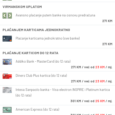
VIRMANSKOM UPLATOM
Avansno plaćanje putem banke na osnovu predračuna
271 KM
PLAĆANJEM KARTICAMA JEDNOKRATNO
Plaćanje karticama jednokratno (sve banke)
271 KM
PLAĆANJE KARTICOM DO 12 RATA
Addiko Bank - MasterCard (do 12 rata)
271
KM
/ već od
23 KM
/ mj.
Diners Club Plus kartica (do 12 rata)
271
KM
/ već od
23 KM
/ mj.
Intesa Sanpaolo banka - Visa electron INSPIRE i Platinum kartica
(do 12 rata)
301
KM
/ već od
25 KM
/ mj.
American Express (do 12 rata)