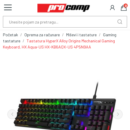
0
Početak
Oprema za računare
Miševi i tastature
Gaming
tastature
Tastatura HyperX Alloy Origins Mechanical Gaming
Keyboard, HX Aqua-US HX-KB6AQX-US 4P5N9AA