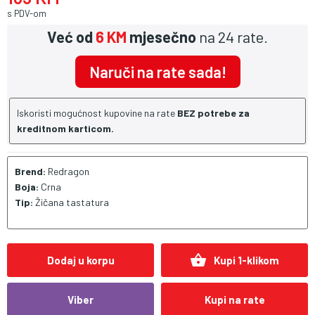
s PDV-om
Već od
6 KM
mjesečno
na 24 rate.
Naruči na rate sada!
Iskoristi mogućnost kupovine na rate
BEZ potrebe za
kreditnom karticom.
Brend:
Redragon
Boja:
Crna
Tip:
Žičana tastatura
shopping_basket
Dodaj u korpu
Kupi 1-klikom
Viber
Kupi na rate