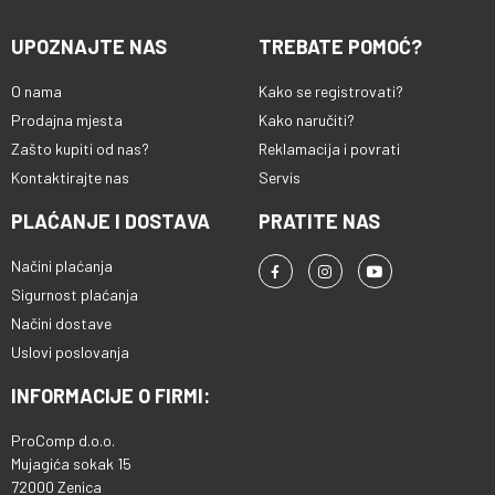
UPOZNAJTE NAS
TREBATE POMOĆ?
O nama
Kako se registrovati?
Prodajna mjesta
Kako naručiti?
Zašto kupiti od nas?
Reklamacija i povrati
Kontaktirajte nas
Servis
PLAĆANJE I DOSTAVA
PRATITE NAS
Načini plaćanja
Sigurnost plaćanja
Načini dostave
Uslovi poslovanja
INFORMACIJE O FIRMI:
ProComp d.o.o.
Mujagića sokak 15
72000 Zenica