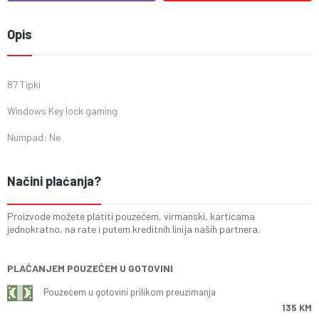
Opis
87 Tipki
Windows Key lock gaming
Numpad: Ne
Načini plaćanja?
Proizvode možete platiti pouzećem, virmanski, karticama
jednokratno, na rate i putem kreditnih linija naših partnera.
PLAĆANJEM POUZEĆEM U GOTOVINI
Pouzećem u gotovini prilikom preuzimanja
135 KM