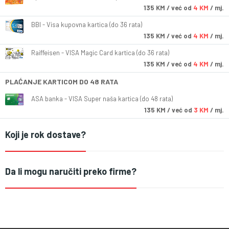
135
KM
/ već od
4 KM
/ mj.
BBI - Visa kupovna kartica (do 36 rata)
135
KM
/ već od
4 KM
/ mj.
Raiffeisen - VISA Magic Card kartica (do 36 rata)
135
KM
/ već od
4 KM
/ mj.
PLAĆANJE KARTICOM DO 48 RATA
ASA banka - VISA Super naša kartica (do 48 rata)
135
KM
/ već od
3 KM
/ mj.
Koji je rok dostave?
Da li mogu naručiti preko firme?