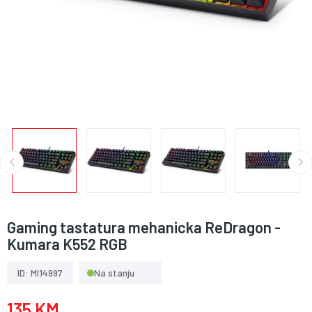
Gaming tastatura mehanicka ReDragon -
Kumara K552 RGB
ID: MI14997
Na stanju
135 KM