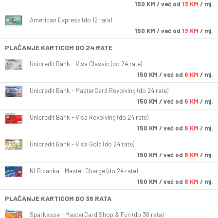
150
KM
/ već od
13 KM
/ mj.
American Express (do 12 rata)
150
KM
/ već od
13 KM
/ mj.
PLAĆANJE KARTICOM DO 24 RATE
Unicredit Bank - Visa Classic (do 24 rate)
150
KM
/ već od
6 KM
/ mj.
Unicredit Bank - MasterCard Revolving (do 24 rate)
150
KM
/ već od
6 KM
/ mj.
Unicredit Bank - Visa Revolving (do 24 rate)
150
KM
/ već od
6 KM
/ mj.
Unicredit Bank - Visa Gold (do 24 rate)
150
KM
/ već od
6 KM
/ mj.
NLB banka - Master Charge (do 24 rate)
150
KM
/ već od
6 KM
/ mj.
PLAĆANJE KARTICOM DO 36 RATA
Sparkasse - MasterCard Shop & Fun (do 36 rata)