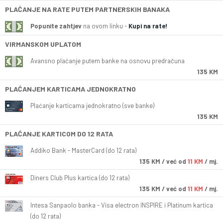
PLAĆANJE NA RATE PUTEM PARTNERSKIH BANAKA
Popunite zahtjev
na ovom linku -
Kupi na rate!
VIRMANSKOM UPLATOM
Avansno plaćanje putem banke na osnovu predračuna
135 KM
PLAĆANJEM KARTICAMA JEDNOKRATNO
Plaćanje karticama jednokratno (sve banke)
135 KM
PLAĆANJE KARTICOM DO 12 RATA
Addiko Bank - MasterCard (do 12 rata)
135
KM
/ već od
11 KM
/ mj.
Diners Club Plus kartica (do 12 rata)
135
KM
/ već od
11 KM
/ mj.
Intesa Sanpaolo banka - Visa electron INSPIRE i Platinum kartica
(do 12 rata)