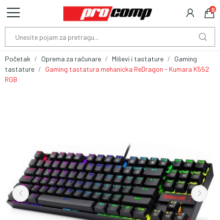
0
Početak
Oprema za računare
Miševi i tastature
Gaming
tastature
Gaming tastatura mehanicka ReDragon - Kumara K552
RGB