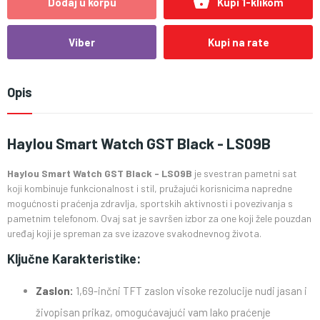
shopping_basket
Dodaj u korpu
Kupi 1-klikom
Viber
Kupi na rate
Opis
Haylou Smart Watch GST Black - LS09B
Haylou Smart Watch GST Black - LS09B
je svestran pametni sat
koji kombinuje funkcionalnost i stil, pružajući korisnicima napredne
mogućnosti praćenja zdravlja, sportskih aktivnosti i povezivanja s
pametnim telefonom. Ovaj sat je savršen izbor za one koji žele pouzdan
uređaj koji je spreman za sve izazove svakodnevnog života.
Ključne Karakteristike:
Zaslon:
1,69-inčni TFT zaslon visoke rezolucije nudi jasan i
živopisan prikaz, omogućavajući vam lako praćenje