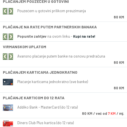
PLAĆANJEM POUZEĆEM U GOTOVINI
Pouzećem u gotovini prilikom preuzimanja
80 KM
PLAĆANJE NA RATE PUTEM PARTNERSKIH BANAKA
Popunite zahtjev
na ovom linku -
Kupi na rate!
VIRMANSKOM UPLATOM
Avansno plaćanje putem banke na osnovu predračuna
80 KM
PLAĆANJEM KARTICAMA JEDNOKRATNO
Plaćanje karticama jednokratno (sve banke)
80 KM
PLAĆANJE KARTICOM DO 12 RATA
Addiko Bank - MasterCard (do 12 rata)
80
KM
/ već od
7 KM
/ mj.
Diners Club Plus kartica (do 12 rata)