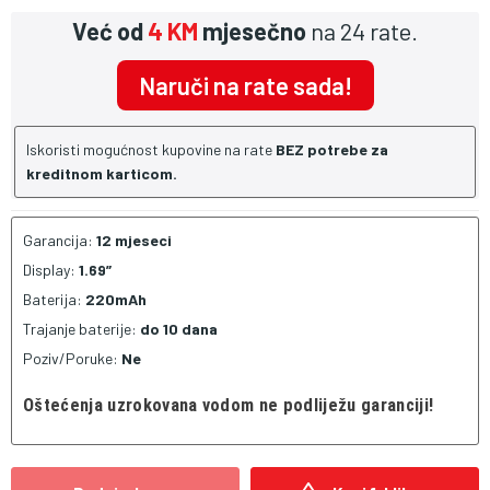
Već od
4 KM
mjesečno
na 24 rate.
Naruči na rate sada!
Iskoristi mogućnost kupovine na rate
BEZ potrebe za
kreditnom karticom.
Garancija:
12 mjeseci
Display:
1.69”
Baterija:
220mAh
Trajanje baterije:
do 10 dana
Poziv/Poruke:
Ne
Oštećenja uzrokovana vodom ne podliježu garanciji!