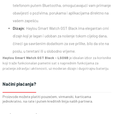
telefonom putem Bluetootha, omogućavajući vam primanje
obavijesti o pozivima, porukama i aplikacijama direktno na
vašem zapešću.
Dizajn:
Haylou Smart Watch GST Black ima elegantan crni
dizajn koji je lagan i udoban za nošenje tokom cijelog dana,
čineći ga savršenim dodatkom za sve prilike, bilo da ste na
poslu, u teretani ili u slobodno vrijeme.
Haylou Smart Watch GST Black - LS09B
je idealan izbor za korisnike
koji traže funkcionalan pametni sat s naprednim funkcijama za
praćenje zdravlja i aktivnosti, uz moderan dizajn i dugotrajnu bateriju.
Načini plaćanja?
Proizvode možete platiti pouzećem, virmanski, karticama
jednokratno, na rate i putem kreditnih linija naših partnera.