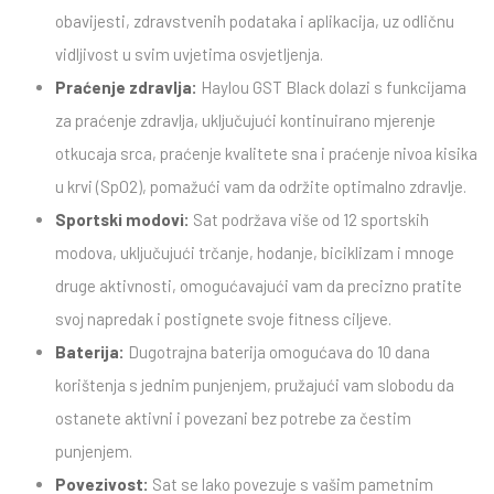
obavijesti, zdravstvenih podataka i aplikacija, uz odličnu
vidljivost u svim uvjetima osvjetljenja.
Praćenje zdravlja:
Haylou GST Black dolazi s funkcijama
za praćenje zdravlja, uključujući kontinuirano mjerenje
otkucaja srca, praćenje kvalitete sna i praćenje nivoa kisika
u krvi (SpO2), pomažući vam da održite optimalno zdravlje.
Sportski modovi:
Sat podržava više od 12 sportskih
modova, uključujući trčanje, hodanje, biciklizam i mnoge
druge aktivnosti, omogućavajući vam da precizno pratite
svoj napredak i postignete svoje fitness ciljeve.
Baterija:
Dugotrajna baterija omogućava do 10 dana
korištenja s jednim punjenjem, pružajući vam slobodu da
ostanete aktivni i povezani bez potrebe za čestim
punjenjem.
Povezivost:
Sat se lako povezuje s vašim pametnim