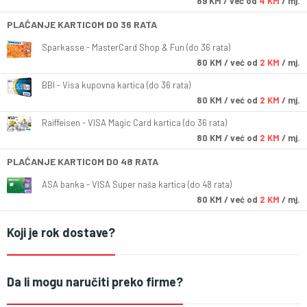
89
KM
/ već od
4 KM
/ mj.
PLAĆANJE KARTICOM DO 36 RATA
Sparkasse - MasterCard Shop & Fun (do 36 rata)
80
KM
/ već od
2 KM
/ mj.
BBI - Visa kupovna kartica (do 36 rata)
80
KM
/ već od
2 KM
/ mj.
Raiffeisen - VISA Magic Card kartica (do 36 rata)
80
KM
/ već od
2 KM
/ mj.
PLAĆANJE KARTICOM DO 48 RATA
ASA banka - VISA Super naša kartica (do 48 rata)
80
KM
/ već od
2 KM
/ mj.
Koji je rok dostave?
Da li mogu naručiti preko firme?