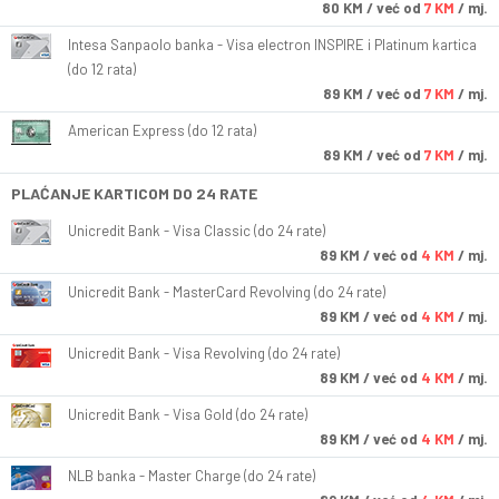
80
KM
/ već od
7 KM
/ mj.
Intesa Sanpaolo banka - Visa electron INSPIRE i Platinum kartica
(do 12 rata)
89
KM
/ već od
7 KM
/ mj.
American Express (do 12 rata)
89
KM
/ već od
7 KM
/ mj.
PLAĆANJE KARTICOM DO 24 RATE
Unicredit Bank - Visa Classic (do 24 rate)
89
KM
/ već od
4 KM
/ mj.
Unicredit Bank - MasterCard Revolving (do 24 rate)
89
KM
/ već od
4 KM
/ mj.
Unicredit Bank - Visa Revolving (do 24 rate)
89
KM
/ već od
4 KM
/ mj.
Unicredit Bank - Visa Gold (do 24 rate)
89
KM
/ već od
4 KM
/ mj.
NLB banka - Master Charge (do 24 rate)