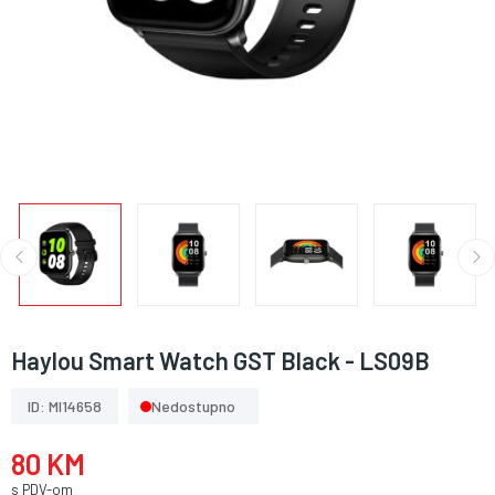
Haylou Smart Watch GST Black - LS09B
ID: MI14658
Nedostupno
80 KM
s PDV-om