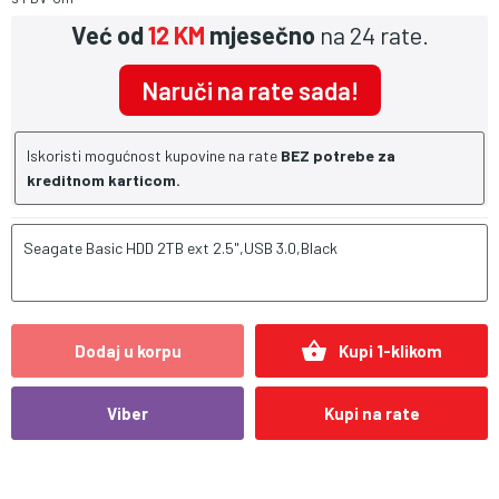
Već od
12 KM
mjesečno
na 24 rate.
Naruči na rate sada!
Iskoristi mogućnost kupovine na rate
BEZ potrebe za
kreditnom karticom.
Seagate Basic HDD 2TB ext 2.5",USB 3.0,Black
shopping_basket
Dodaj u korpu
Kupi 1-klikom
Viber
Kupi na rate