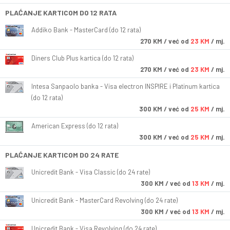
PLAĆANJE KARTICOM DO 12 RATA
Addiko Bank - MasterCard (do 12 rata)
270
KM
/ već od
23 KM
/ mj.
Diners Club Plus kartica (do 12 rata)
270
KM
/ već od
23 KM
/ mj.
Intesa Sanpaolo banka - Visa electron INSPIRE i Platinum kartica
(do 12 rata)
300
KM
/ već od
25 KM
/ mj.
American Express (do 12 rata)
300
KM
/ već od
25 KM
/ mj.
PLAĆANJE KARTICOM DO 24 RATE
Unicredit Bank - Visa Classic (do 24 rate)
300
KM
/ već od
13 KM
/ mj.
Unicredit Bank - MasterCard Revolving (do 24 rate)
300
KM
/ već od
13 KM
/ mj.
Unicredit Bank - Visa Revolving (do 24 rate)