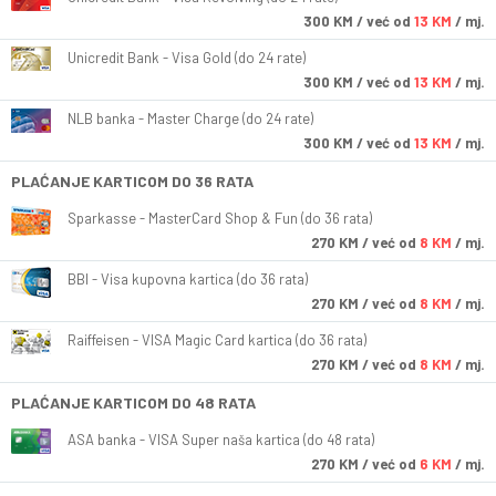
300
KM
/ već od
13 KM
/ mj.
Unicredit Bank - Visa Gold (do 24 rate)
300
KM
/ već od
13 KM
/ mj.
NLB banka - Master Charge (do 24 rate)
300
KM
/ već od
13 KM
/ mj.
PLAĆANJE KARTICOM DO 36 RATA
Sparkasse - MasterCard Shop & Fun (do 36 rata)
270
KM
/ već od
8 KM
/ mj.
BBI - Visa kupovna kartica (do 36 rata)
270
KM
/ već od
8 KM
/ mj.
Raiffeisen - VISA Magic Card kartica (do 36 rata)
270
KM
/ već od
8 KM
/ mj.
PLAĆANJE KARTICOM DO 48 RATA
ASA banka - VISA Super naša kartica (do 48 rata)
270
KM
/ već od
6 KM
/ mj.