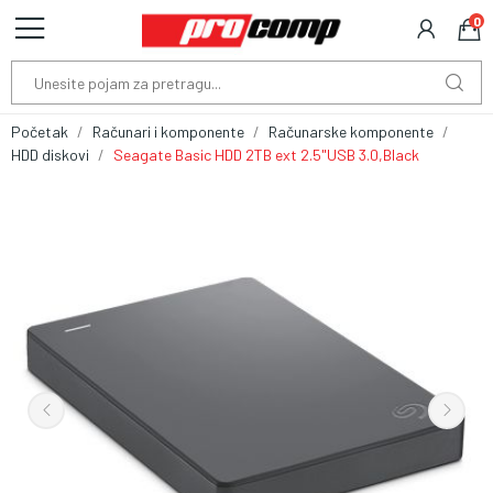
0
Početak
Računari i komponente
Računarske komponente
HDD diskovi
Seagate Basic HDD 2TB ext 2.5"USB 3.0,Black