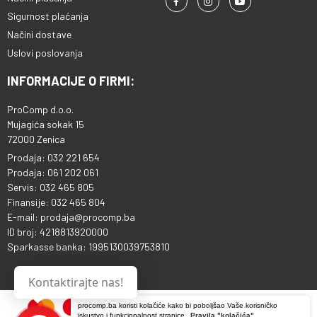
Sigurnost plaćanja
Načini dostave
Uslovi poslovanja
INFORMACIJE O FIRMI:
ProComp d.o.o.
Mujagića sokak 15
72000 Zenica
Prodaja: 032 221 654
Prodaja: 061 202 061
Servis: 032 465 805
Finansije: 032 465 804
E-mail: prodaja@procomp.ba
ID broj: 4218813920000
Sparkasse banka: 1995130039753810
Kontaktirajte nas!
procomp.ba koristi kolačiće kako bi poboljšao Vaše korisničko
iskustvo i funkcionalnost stranice.
Pravila "kolačića"