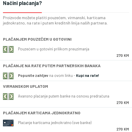
Načini plaćanja?
Proizvode možete platiti pouzećem, virmanski, karticama
jednokratno, na rate i putem kreditnih linija naših partnera.
PLAĆANJEM POUZEĆEM U GOTOVINI
Pouzećem u gotovini prilikom preuzimanja
270 KM
PLAĆANJE NA RATE PUTEM PARTNERSKIH BANAKA
Popunite zahtjev
na ovom linku -
Kupi na rate!
VIRMANSKOM UPLATOM
Avansno plaćanje putem banke na osnovu predračuna
270 KM
PLAĆANJEM KARTICAMA JEDNOKRATNO
Plaćanje karticama jednokratno (sve banke)
270 KM