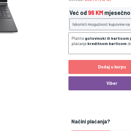
Već od
96 KM
mjesečno
Iskoristi mogućnost kupovine na
Platite
gotovinski ili karticom
plaćanje
kreditnom karticom
d
Dodaj u korpu
Viber
Načini plaćanja?