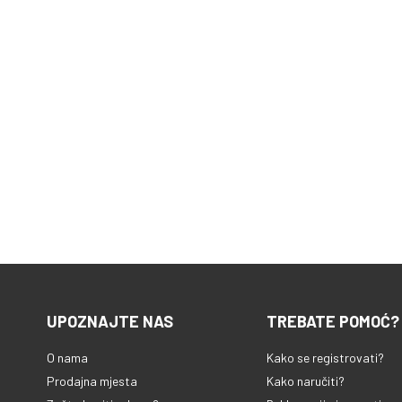
UPOZNAJTE NAS
TREBATE POMOĆ?
O nama
Kako se registrovati?
Prodajna mjesta
Kako naručiti?