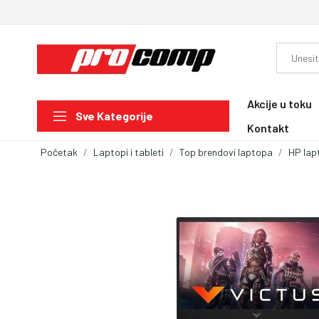
Akcije u toku
Sve Kategorije
Kontakt
Početak
Laptopi i tableti
Top brendovi laptopa
HP lap