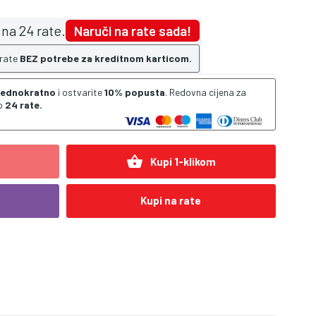
na 24 rate.
Naruči na rate sada!
 rate
BEZ potrebe za kreditnom karticom.
 jednokratno
i ostvarite
10% popusta
. Redovna cijena za
o
24 rate.
shopping_basket
Kupi 1-klikom
Kupi na rate