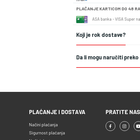
PLAĆANJE KARTICOM DO 48 R
ASA banka - VISA Super naš
Koji je rok dostave?
Da li mogu naručiti preko
PLAĆANJE I DOSTAVA
PRATITE NAS
Načini plaćanja
Sigurnost plaćanja