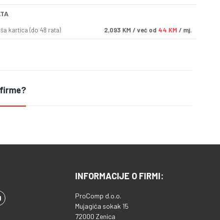
ATA
a kartica (do 48 rata)
2,093
KM
/ već od
44 KM
/ mj.
 firme?
INFORMACIJE O FIRMI:
ProComp d.o.o.
Mujagića sokak 15
72000 Zenica