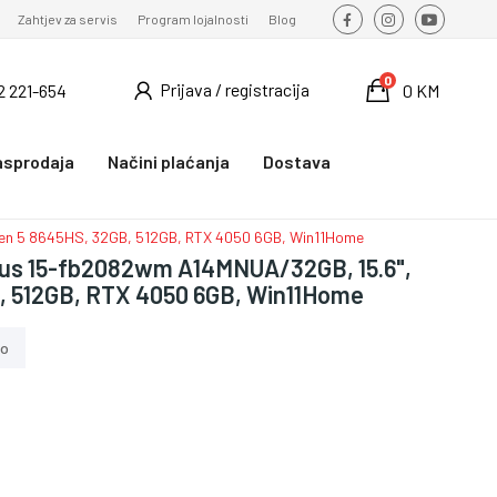
Zahtjev za servis
Program lojalnosti
Blog
0
Prijava / registracija
2 221-654
0 KM
asprodaja
Načini plaćanja
Dostava
en 5 8645HS, 32GB, 512GB, RTX 4050 6GB, Win11Home
tus 15-fb2082wm A14MNUA/32GB, 15.6",
, 512GB, RTX 4050 6GB, Win11Home
no