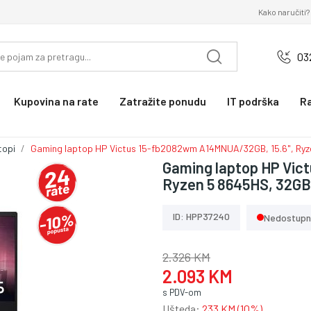
Kako naručiti?
03
Kupovina na rate
Zatražite ponudu
IT podrška
R
topi
Gaming laptop HP Victus 15-fb2082wm A14MNUA/32GB, 15.6", Ryz
Gaming laptop HP Vic
Ryzen 5 8645HS, 32GB
ID: HPP37240
Nedostup
2.326 KM
2.093 KM
s PDV-om
Ušteda:
233 KM (10%)