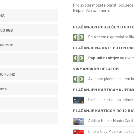
Proizvode možete platiti pouzećem
linija naših partnera.
5HS
PLAĆANJEM POUZEĆEM U GOTO
050 6GB
Pouzećem u gotovini prili
800MHz
PLAĆANJE NA RATE PUTEM PA
Popunite zahtjev
na ovom
VIRMANSKOM UPLATOM
80 FullHD
Avansno plaćanje putem b
Home
PLAĆANJEM KARTICAMA JEDN
Plaćanje karticama jednok
PLAĆANJE KARTICOM DO 12 RA
Addiko Bank - MasterCard (
Diners Club Plus kartica (do