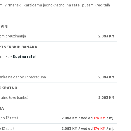
, virmanski, karticama jednokratno, na rate i putem kreditnih
VINI
kom preuzimanja
2,093 KM
RTNERSKIH BANAKA
 linku -
Kupi na rate!
anke na osnovu predračuna
2,093 KM
OKRATNO
ratno (sve banke)
2,093 KM
TA
do 12 rata)
2,093
KM
/ već od
174 KM
/ mj.
 12 rata)
2,093
KM
/ već od
174 KM
/ mj.