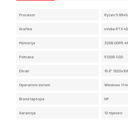
Procesor
Ryzen 5 864
Grafika
nVidia RTX 4
Memorija
32GB DDR5 4
Pohrana
512GB SSD
Ekran
15.6" 1920x10
Operativni sistem
Windows 11 
Brend laptopa
HP
Garancija
12 mjeseci