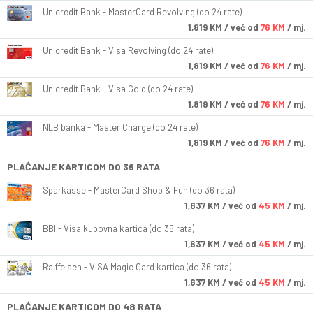
Unicredit Bank - MasterCard Revolving (do 24 rate)
1,819
KM
/ već od
76 KM
/ mj.
Unicredit Bank - Visa Revolving (do 24 rate)
1,819
KM
/ već od
76 KM
/ mj.
Unicredit Bank - Visa Gold (do 24 rate)
1,819
KM
/ već od
76 KM
/ mj.
NLB banka - Master Charge (do 24 rate)
1,819
KM
/ već od
76 KM
/ mj.
PLAĆANJE KARTICOM DO 36 RATA
Sparkasse - MasterCard Shop & Fun (do 36 rata)
1,637
KM
/ već od
45 KM
/ mj.
BBI - Visa kupovna kartica (do 36 rata)
1,637
KM
/ već od
45 KM
/ mj.
Raiffeisen - VISA Magic Card kartica (do 36 rata)
1,637
KM
/ već od
45 KM
/ mj.
PLAĆANJE KARTICOM DO 48 RATA