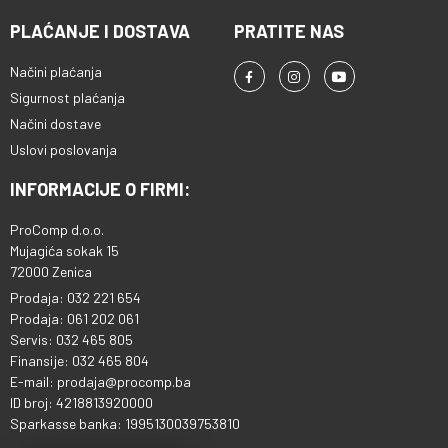
PLAĆANJE I DOSTAVA
PRATITE NAS
Načini plaćanja
Sigurnost plaćanja
Načini dostave
Uslovi poslovanja
INFORMACIJE O FIRMI:
ProComp d.o.o.
Mujagića sokak 15
72000 Zenica
Prodaja: 032 221 654
Prodaja: 061 202 061
Servis: 032 465 805
Finansije: 032 465 804
E-mail: prodaja@procomp.ba
ID broj: 4218813920000
Sparkasse banka: 1995130039753810