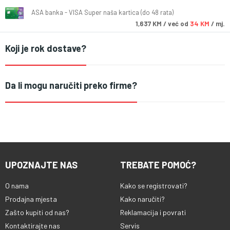
ASA banka - VISA Super naša kartica (do 48 rata)
1,637
KM
/ već od
34 KM
/ mj.
Koji je rok dostave?
Da li mogu naručiti preko firme?
UPOZNAJTE NAS
TREBATE POMOĆ?
O nama
Kako se registrovati?
Prodajna mjesta
Kako naručiti?
Zašto kupiti od nas?
Reklamacija i povrati
Kontaktirajte nas
Servis