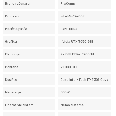
Brend računara
ProComp
Procesor
Intel i5-12400F
Matična ploča
B760 DDR4
Grafika
nVidia RTX 3050 8GB
Memorija
2x 8GB DDR4 3200MHz
Pohrana
240GB SSD
Kućište
Case Inter-Tech IT-3306 Cavy
Napajanje
600W
Operativni sistem
Nema sistema