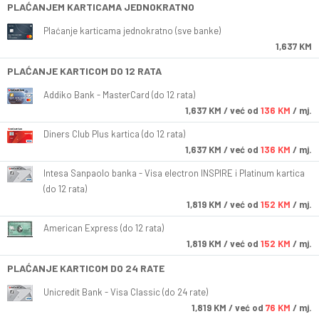
PLAĆANJEM KARTICAMA JEDNOKRATNO
Plaćanje karticama jednokratno (sve banke)
1,637 KM
PLAĆANJE KARTICOM DO 12 RATA
Addiko Bank - MasterCard (do 12 rata)
1,637
KM
/ već od
136 KM
/ mj.
Diners Club Plus kartica (do 12 rata)
1,637
KM
/ već od
136 KM
/ mj.
Intesa Sanpaolo banka - Visa electron INSPIRE i Platinum kartica
(do 12 rata)
1,819
KM
/ već od
152 KM
/ mj.
American Express (do 12 rata)
1,819
KM
/ već od
152 KM
/ mj.
PLAĆANJE KARTICOM DO 24 RATE
Unicredit Bank - Visa Classic (do 24 rate)
1,819
KM
/ već od
76 KM
/ mj.