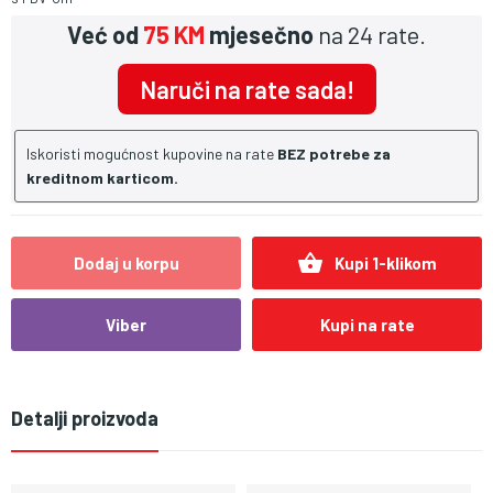
Već od
75 KM
mjesečno
na 24 rate.
Naruči na rate sada!
Iskoristi mogućnost kupovine na rate
BEZ potrebe za
kreditnom karticom.
shopping_basket
Dodaj u korpu
Kupi 1-klikom
Viber
Kupi na rate
Detalji proizvoda