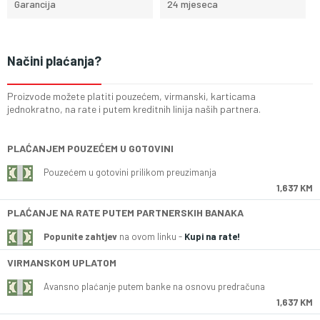
Garancija
24 mjeseca
Načini plaćanja?
Proizvode možete platiti pouzećem, virmanski, karticama
jednokratno, na rate i putem kreditnih linija naših partnera.
PLAĆANJEM POUZEĆEM U GOTOVINI
Pouzećem u gotovini prilikom preuzimanja
1,637 KM
PLAĆANJE NA RATE PUTEM PARTNERSKIH BANAKA
Popunite zahtjev
na ovom linku -
Kupi na rate!
VIRMANSKOM UPLATOM
Avansno plaćanje putem banke na osnovu predračuna
1,637 KM