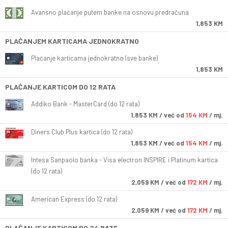
Avansno plaćanje putem banke na osnovu predračuna
1,853 KM
PLAĆANJEM KARTICAMA JEDNOKRATNO
Plaćanje karticama jednokratno (sve banke)
1,853 KM
PLAĆANJE KARTICOM DO 12 RATA
Addiko Bank - MasterCard (do 12 rata)
1,853
KM
/ već od
154 KM
/ mj.
Diners Club Plus kartica (do 12 rata)
1,853
KM
/ već od
154 KM
/ mj.
Intesa Sanpaolo banka - Visa electron INSPIRE i Platinum kartica
(do 12 rata)
2,059
KM
/ već od
172 KM
/ mj.
American Express (do 12 rata)
2,059
KM
/ već od
172 KM
/ mj.
PLAĆANJE KARTICOM DO 24 RATE