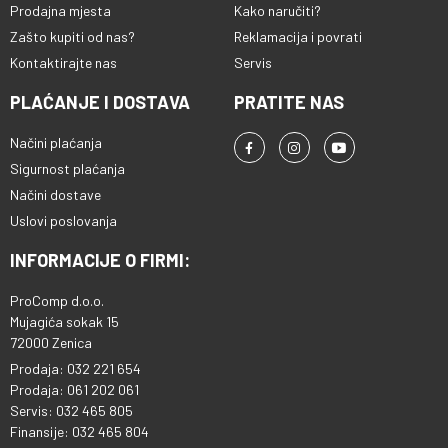
Prodajna mjesta
Kako naručiti?
Zašto kupiti od nas?
Reklamacija i povrati
Kontaktirajte nas
Servis
PLAĆANJE I DOSTAVA
PRATITE NAS
Načini plaćanja
Sigurnost plaćanja
Načini dostave
Uslovi poslovanja
INFORMACIJE O FIRMI:
ProComp d.o.o.
Mujagića sokak 15
72000 Zenica
Prodaja: 032 221 654
Prodaja: 061 202 061
Servis: 032 465 805
Finansije: 032 465 804