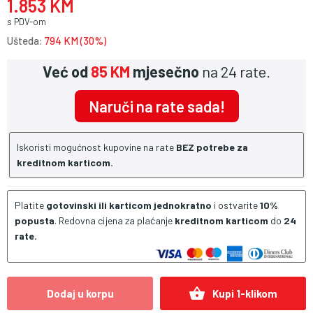
1.853 KM
s PDV-om
Ušteda:
794 KM (30%)
Već od
85 KM
mjesečno
na 24 rate.
Naruči na rate sada!
Iskoristi mogućnost kupovine na rate
BEZ potrebe za
kreditnom karticom.
Platite
gotovinski ili karticom jednokratno
i ostvarite
10%
popusta
. Redovna cijena za plaćanje
kreditnom karticom
do
24
rate.
shopping_basket
Dodaj u korpu
Kupi 1-klikom