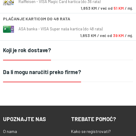
Raiffeisen - VISA Magic Card kartica (do 36 rata)
1,853
KM
/ već od
51 KM
/ mj.
PLAĆANJE KARTICOM DO 48 RATA
ASA banka - VISA Super naša kartica (do 48 rata)
1,853
KM
/ već od
39 KM
/ mj.
Koji je rok dostave?
Da li mogu naručiti preko firme?
UPOZNAJTE NAS
TREBATE POMOĆ?
O nama
Kako se registrovati?