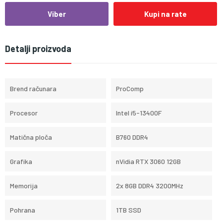
Viber
Kupi na rate
Detalji proizvoda
Brend računara
ProComp
Procesor
Intel i5-13400F
Matična ploča
B760 DDR4
Grafika
nVidia RTX 3060 12GB
Memorija
2x 8GB DDR4 3200MHz
Pohrana
1TB SSD