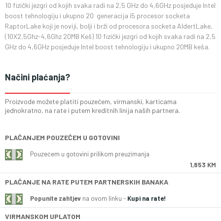
10 fizički jezgri od kojih svaka radi na 2,5 GHz do 4,6GHz posjeduje Intel
boost tehnologiju i ukupno 20 generacija i5 procesor socketa
RaptorLake koji je noviji, bolji i brži od procesora socketa AldertLake,
(10X2,5Ghz-4,6Ghz 20MB Keš) 10 fizički jezgri od kojih svaka radi na 2,5
GHz do 4,6GHz posjeduje Intel boost tehnologiju i ukupno 20MB keša.
Načini plaćanja?
Proizvode možete platiti pouzećem, virmanski, karticama
jednokratno, na rate i putem kreditnih linija naših partnera.
PLAĆANJEM POUZEĆEM U GOTOVINI
Pouzećem u gotovini prilikom preuzimanja
1,853 KM
PLAĆANJE NA RATE PUTEM PARTNERSKIH BANAKA
Popunite zahtjev
na ovom linku -
Kupi na rate!
VIRMANSKOM UPLATOM