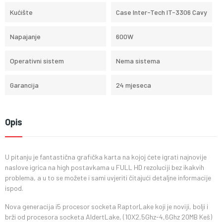
Kućište
Case Inter-Tech IT-3306 Cavy
Napajanje
600W
Operativni sistem
Nema sistema
Garancija
24 mjeseca
Opis
U pitanju je fantastična grafička karta na kojoj ćete igrati najnovije
naslove igrica na high postavkama u FULL HD rezoluciji bez ikakvih
problema, a u to se možete i sami uvjeriti čitajući detaljne informacije
ispod.
Nova generacija i5 procesor socketa RaptorLake koji je noviji, bolji i
brži od procesora socketa AldertLake, (10X2,5Ghz-4,6Ghz 20MB Keš)