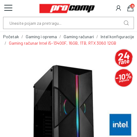
0
Početak
Gaming i oprema
Gaming računari
Intel konfiguracije
Gaming računar Intel i5-13400F, 16GB, 1TB, RTX 3060 12GB