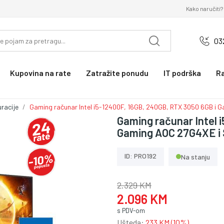
Kako naručiti?
03
Kupovina na rate
Zatražite ponudu
IT podrška
R
uracije
Gaming računar Intel i5-12400F, 16GB, 240GB, RTX 3050 6GB i
Gaming računar Intel 
Gaming AOC 27G4XE i
ID: PRO192
Na stanju
2.329 KM
2.096 KM
s PDV-om
Ušteda:
233 KM (10%)