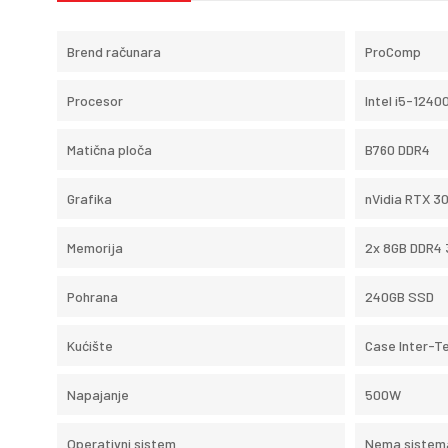
Brend računara
ProComp
Procesor
Intel i5-1240
Matična ploča
B760 DDR4
Grafika
nVidia RTX 3
Memorija
2x 8GB DDR4
Pohrana
240GB SSD
Kućište
Case Inter-T
Napajanje
500W
Operativni sistem
Nema sistem