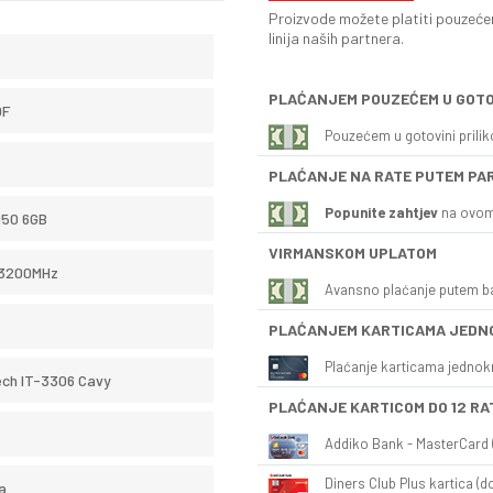
Proizvode možete platiti pouzećem
linija naših partnera.
PLAĆANJEM POUZEĆEM U GOTO
0F
Pouzećem u gotovini prili
PLAĆANJE NA RATE PUTEM PA
Popunite zahtjev
na ovom
050 6GB
VIRMANSKOM UPLATOM
 3200MHz
Avansno plaćanje putem b
PLAĆANJEM KARTICAMA JEDN
Plaćanje karticama jednok
ech IT-3306 Cavy
PLAĆANJE KARTICOM DO 12 RA
Addiko Bank - MasterCard (
Diners Club Plus kartica (do
a