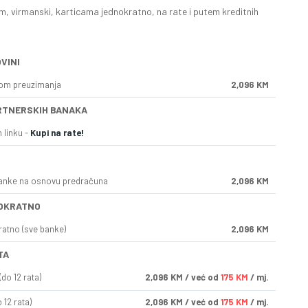
, virmanski, karticama jednokratno, na rate i putem kreditnih
VINI
kom preuzimanja
2,096 KM
RTNERSKIH BANAKA
 linku -
Kupi na rate!
anke na osnovu predračuna
2,096 KM
OKRATNO
ratno (sve banke)
2,096 KM
TA
do 12 rata)
2,096
KM
/ već od
175 KM
/ mj.
 12 rata)
2,096
KM
/ već od
175 KM
/ mj.