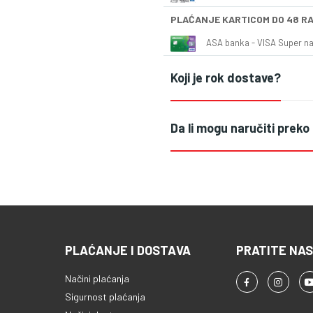
PLAĆANJE KARTICOM DO 48 R
ASA banka - VISA Super naš
Koji je rok dostave?
Da li mogu naručiti preko
PLAĆANJE I DOSTAVA
PRATITE NAS
Načini plaćanja
Sigurnost plaćanja