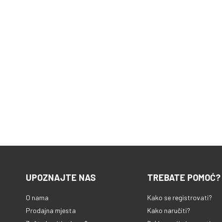
UPOZNAJTE NAS
TREBATE POMOĆ?
O nama
Kako se registrovati?
Prodajna mjesta
Kako naručiti?