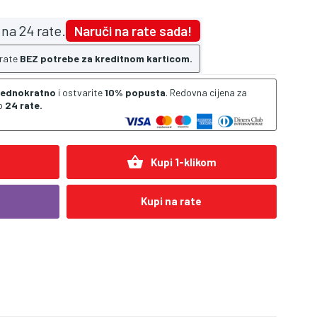
na 24 rate.
Naruči na rate sada!
 rate
BEZ potrebe za kreditnom karticom.
 jednokratno
i ostvarite
10% popusta
. Redovna cijena za
o
24 rate.
shopping_basket
Kupi 1-klikom
Kupi na rate