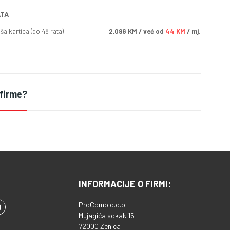
ATA
a kartica (do 48 rata)
2,096
KM
/ već od
44 KM
/ mj.
 firme?
INFORMACIJE O FIRMI:
ProComp d.o.o.
Mujagića sokak 15
72000 Zenica