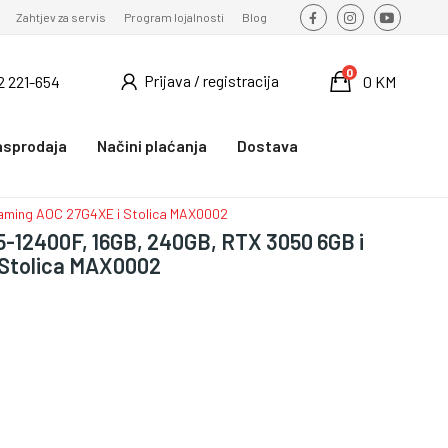
Zahtjev za servis
Program lojalnosti
Blog
0
Prijava / registracija
2 221-654
0 KM
asprodaja
Načini plaćanja
Dostava
 Gaming AOC 27G4XE i Stolica MAX0002
i5-12400F, 16GB, 240GB, RTX 3050 6GB i
 Stolica MAX0002