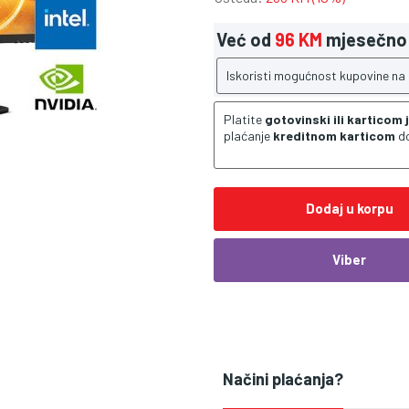
Već od
96 KM
mjesečno
Iskoristi mogućnost kupovine na
Platite
gotovinski ili karticom
plaćanje
kreditnom karticom
d
Dodaj u korpu
Viber
Načini plaćanja?