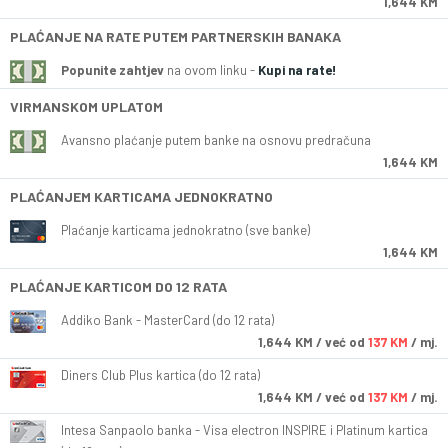
1,644 KM
PLAĆANJE NA RATE PUTEM PARTNERSKIH BANAKA
Popunite zahtjev
na ovom linku -
Kupi na rate!
VIRMANSKOM UPLATOM
Avansno plaćanje putem banke na osnovu predračuna
1,644 KM
PLAĆANJEM KARTICAMA JEDNOKRATNO
Plaćanje karticama jednokratno (sve banke)
1,644 KM
PLAĆANJE KARTICOM DO 12 RATA
Addiko Bank - MasterCard (do 12 rata)
1,644
KM
/ već od
137 KM
/ mj.
Diners Club Plus kartica (do 12 rata)
1,644
KM
/ već od
137 KM
/ mj.
Intesa Sanpaolo banka - Visa electron INSPIRE i Platinum kartica