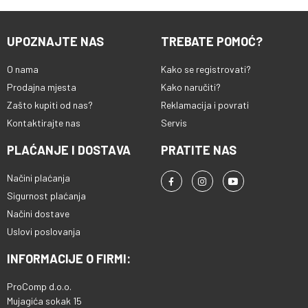
UPOZNAJTE NAS
TREBATE POMOĆ?
O nama
Kako se registrovati?
Prodajna mjesta
Kako naručiti?
Zašto kupiti od nas?
Reklamacija i povrati
Kontaktirajte nas
Servis
PLAĆANJE I DOSTAVA
PRATITE NAS
Načini plaćanja
Sigurnost plaćanja
Načini dostave
Uslovi poslovanja
INFORMACIJE O FIRMI:
ProComp d.o.o.
Mujagića sokak 15