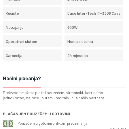
Kućište
Case Inter-Tech IT-3306 Cavy
Napajanje
600W
Operativni sistem
Nema sistema
Garancija
24 mjeseca
Načini plaćanja?
Proizvode možete platiti pouzećem, virmanski, karticama
jednokratno, na rate i putem kreditnih linija naših partnera.
PLAĆANJEM POUZEĆEM U GOTOVINI
Pouzećem u gotovini prilikom preuzimanja