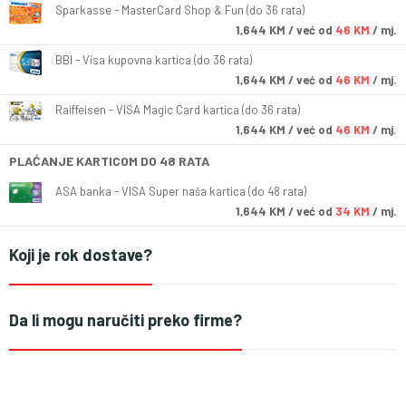
Sparkasse - MasterCard Shop & Fun (do 36 rata)
1,644
KM
/ već od
46 KM
/ mj.
BBI - Visa kupovna kartica (do 36 rata)
1,644
KM
/ već od
46 KM
/ mj.
Raiffeisen - VISA Magic Card kartica (do 36 rata)
1,644
KM
/ već od
46 KM
/ mj.
PLAĆANJE KARTICOM DO 48 RATA
ASA banka - VISA Super naša kartica (do 48 rata)
1,644
KM
/ već od
34 KM
/ mj.
Koji je rok dostave?
Da li mogu naručiti preko firme?