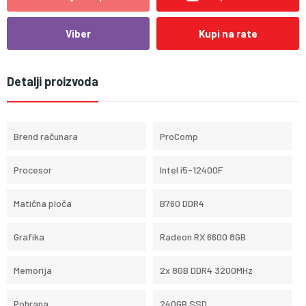
Viber
Kupi na rate
Detalji proizvoda
Brend računara
ProComp
Procesor
Intel i5-12400F
Matična ploča
B760 DDR4
Grafika
Radeon RX 6600 8GB
Memorija
2x 8GB DDR4 3200MHz
Pohrana
240GB SSD