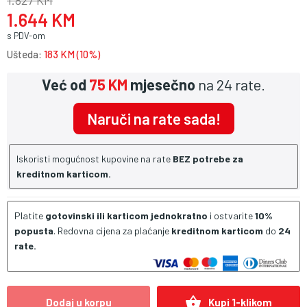
1.827 KM
1.644 KM
s PDV-om
Ušteda:
183 KM (10%)
Već od
75 KM
mjesečno
na 24 rate.
Naruči na rate sada!
Iskoristi mogućnost kupovine na rate
BEZ potrebe za
kreditnom karticom.
Platite
gotovinski ili karticom jednokratno
i ostvarite
10%
popusta
. Redovna cijena za plaćanje
kreditnom karticom
do
24
rate.
shopping_basket
Dodaj u korpu
Kupi 1-klikom