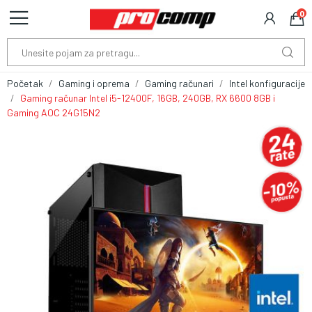
0
Početak
Gaming i oprema
Gaming računari
Intel konfiguracije
Gaming računar Intel i5-12400F, 16GB, 240GB, RX 6600 8GB i
Gaming AOC 24G15N2